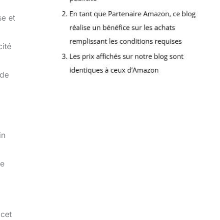
se et
cité
 de
in
ne
 cet