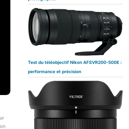
Test du téléobjectif Nikon AFSVR200-500E :
performance et précision
ur
ion