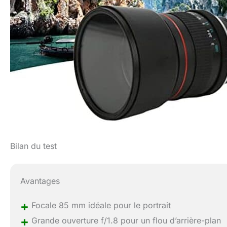
Bilan du test
Avantages
+
Focale 85 mm idéale pour le portrait
+
Grande ouverture f/1.8 pour un flou d’arrière-plan