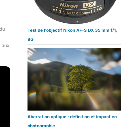
 du
Test de l’objectif Nikon AF-S DX 35 mm f/1,
s
8G
e aux
Aberration optique : définition et impact en
photographie