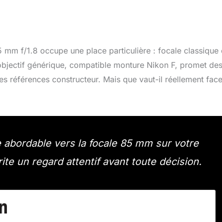
5 mm f/1.8 occupe une place particulière : focale classique
objectif générique, compatible monture Nikon F, promet de
des références constructeur. Mais que vaut-il réellement fac
 abordable vers la focale 85 mm sur votre
rite un regard attentif avant toute décision.