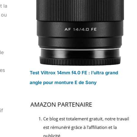
t la
 ou
le
Les
Test Viltrox 14mm f4.0 FE : l’ultra grand
angle pour monture E de Sony
if