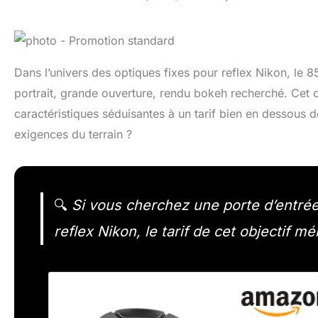
Dans l’univers des optiques fixes pour reflex Nikon, le 8
portrait, grande ouverture, rendu bokeh recherché. Cet 
caractéristiques séduisantes à un tarif bien en dessous 
exigences du terrain ?
🔍
Si vous cherchez une porte d’entrée
reflex Nikon, le tarif de cet objectif mé