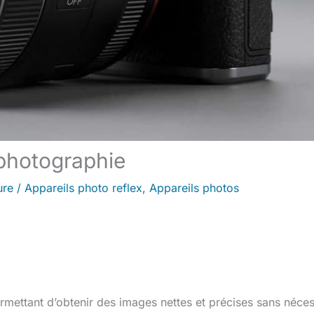
 photographie
ure
/
Appareils photo reflex
,
Appareils photos
rmettant d’obtenir des images nettes et précises sans néces