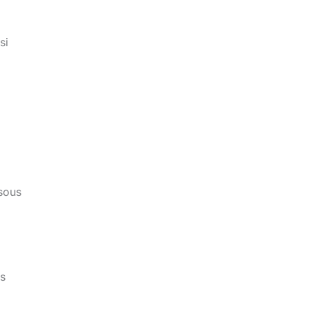
si
 sous
rs