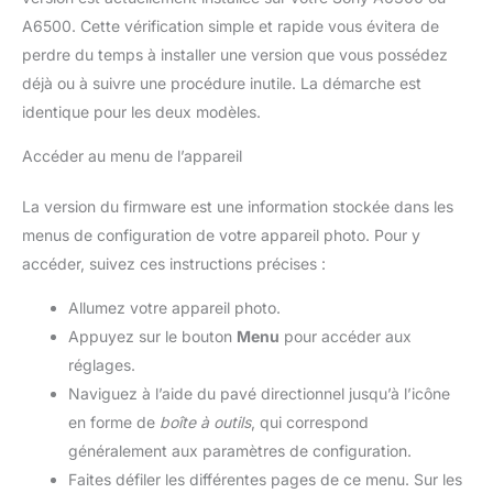
sans difficulté des appareils photo de 60 mégapixels. Les
douze lamelles du diaphragme créent un flou d'arrière-plan
A6500. Cette vérification simple et rapide vous évitera de
doux et esthétique, offrant un effet bokeh onirique.
perdre du temps à installer une version que vous possédez
déjà ou à suivre une procédure inutile. La démarche est
identique pour les deux modèles.
Accéder au menu de l’appareil
La version du firmware est une information stockée dans les
menus de configuration de votre appareil photo. Pour y
accéder, suivez ces instructions précises :
Allumez votre appareil photo.
Appuyez sur le bouton
Menu
pour accéder aux
réglages.
Naviguez à l’aide du pavé directionnel jusqu’à l’icône
en forme de
boîte à outils
, qui correspond
généralement aux paramètres de configuration.
Faites défiler les différentes pages de ce menu. Sur les