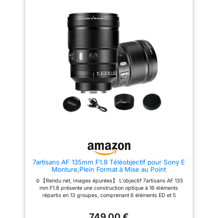
7artisans AF 135mm F1.8 Téléobjectif pour Sony E
Monture,Plein Format à Mise au Point
Automatique, AF/MF, focale Fixe,1000g,Deux
☺【Rendu net, images épurées】 L'objectif 7artisans AF 135
Touches programmables FN
mm F1.8 présente une construction optique à 16 éléments
répartis en 13 groupes, comprenant 6 éléments ED et 5
éléments à indice de réfraction élevé. Il offre une résolution
exceptionnelle et un effet de compression de perspective
749,00 €
prononcé, garantissant une expérience de prise de vue