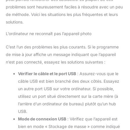
des cartes SD standard, ce nouveau format n'est PAS
problèmes sont heureusement faciles à résoudre avec un peu
rétrocompatible avec les appareils hôtes qui ne prennent que
SD (128 Mo à 2 Go) ou les appareils hôtes qui ne prennent que
de méthode. Voici les situations les plus fréquentes et leurs
SDHC (4 Go à 32 Go). La plupart des appareils hôtes
solutions.
construits après 2010 doivent être compatibles SDXC
IMPORTANT : le déplacement d'un fichier à l'aide de Couper et
Coller héritera des autorisations définies dans le dossier
L’ordinateur ne reconnaît pas l’appareil photo
parent et sera transféré vers le dossier de destination.
L'utilisation de Copier et Coller n'héritera pas des autorisations
du dossier de destination et peut entraîner des problèmes
C’est l’un des problèmes les plus courants. Si le programme
d'accès ; tels que Accès refusé, Autorisation administrateur
requise ou Dossier vide c. Les clés USB et les cartes SD d'une
de mise à jour affiche un message indiquant que l’appareil
capacité de 64 Go sont formatées à l'aide du système de
fichiers FAT32. FAT32 a une limite de taille de fichier maximale
n’est pas connecté, essayez les solutions suivantes :
de 4 Go. Formatez le lecteur ou la carte à l'aide d'un système
de fichiers prenant en charge les fichiers d'une taille
Vérifier le câble et le port USB
: Assurez-vous que le
supérieure à 4 Go Température de fonctionnement: -25°C à
85°C
câble USB est bien branché des deux côtés. Essayez
un autre port USB sur votre ordinateur. Si possible,
utilisez un port situé directement sur la carte mère (à
l’arrière d’un ordinateur de bureau) plutôt qu’un hub
USB.
Mode de connexion USB
: Vérifiez que l’appareil est
bien en mode « Stockage de masse » comme indiqué