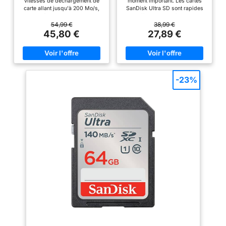
vitesses de déchargement de
moment important. Les cartes
Classe 10, U3, V30
carte allant jusqu'à 200 Mo/s,
SanDisk Ultra SD sont rapides
optimisées par la technologie
et offrent une performance
SanDisk QuickFlow Combinez
d'enregistrement vidéo
54,99 €
38,99 €
la carte SanDisk Professional
exceptionnelle pour vous
45,80 €
27,89 €
PRO-READER SD et la carte
permettre de saisir les
microSD afin d'atteindre des
souvenirs qui comptent Prenez
vitesses maximales (cartes
des photos et vidéos sans vous
vendues séparément) Vitesses
arrêter. Offre une très grande
de capture allant jusqu'à 90
capacité de stockage pour que
Mo/s Parfaite pour la réalisation
vous puissiez prendre des
-23%
de vidéos UHD 4K et une
tonnes de photos et des heures
photographie en mode rafale
de vidéo Full HD (1080p) sans
séquentielle Enregistrez des
changer de carte Davantage de
vidéos ininterrompues avec une
temps, davantage de souvenirs.
Classe de vitesse UHS 3 (U3)
Gagnez du temps grâce à des
et une Classe de vitesse vidéo
vitesses ultra-élevées pour
30 (V30) Conçue et testée en
vous aider à déplacer vos
conditions extrêmes ; résiste
photos et vidéos Full HD
aux températures extrêmes, à
rapidement Conçues pour être
l'eau, aux chocs et aux rayons X
robustes. Les cartes SanDisk
Température de fonctionnement:
Ultra SDHC et SDXC UHS-I sont
-25°C à 85°C
conçues pour être robustes,
résistantes à l'eau, aux chocs,
aux rayons X et aux
températures extrêmes afin
d'aider à protéger vos
souvenirs des aléas de la vie
Compatibles avec le lecteur de
cartes SanDisk SD UHS-I.