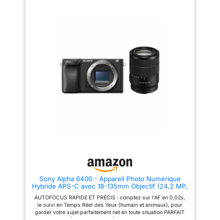
autofocus NE MANQUEZ
AU POINT AF BASÉE SUR L'IA
JAMAIS UN MOMENT : Jusqu'à
Cette technologie unique permet
11 images/seconde avec
de détecter le corps entier du
Autofocus CAPTUREZ LES
sujet ainsi que son mouvement
ANGLES CRÉATIFS : cadrez
et ainsi de suivre les yeux
facilement votre sujet lors d'une
humains, les animaux, oiseaux,
prise de vue au raz du sol ou
trains, insectes… ENREGISTREZ
audessus des têtes avec l'écran
VOS VIDÉOS EN 4K L'Alpha
arrière inclinable Selfie
6700 hérite des meilleures
PARTAGEZ VOS CRÉATIONS :
fonctionnalités des caméras
partagez facilement sur vos
professionneles de la gamme
appareils mobiles grâce à
Cinema Line. Enregistrez vos
l'application Imaging Edge (Wi-
séquences vidéo en 4K (depuis
Fi/Bluetooth)
la 6K) jusqu'à 60p en 4:2:2 10
bits, mais aussi en 4K 120p en
mode S&Q. UN DESIGN
COMPACT SANS COMPROMIS
Avec son design compact et
ultra-léger, l'Alpha 6700 est
conçu pour vous accompagner
dans toutes vos aventures. Avec
son écran tactile orientable
latéral, son viseur électronique
amélioré et sa molette avant...
Sony Alpha 6400 - Appareil Photo Numérique
PARTAGEZ VOTRE CONTENU
Hybride APS-C avec 18-135mm Objectif (24,2 MP,
AUTOUR DE VOUS Libérez
AF en 0.02s, Suivi des Yeux, 4K HLG, Ecran Selfie
votre créativité avec l'Alpha
AUTOFOCUS RAPIDE ET PRÉCIS : comptez sur l'AF en 0,02s,
Vlogging)
6700. Profitez d'une qualité
le suivi en Temps Réel des Yeux (humain et animaux), pour
d'image exceptionnelle et d'un
garder votre sujet parfaitement net en toute situation PARFAIT
magnifique effet bokeh grâce
POUR LES CRÉATEURS DE VIDÉOS : Enregistrement de films