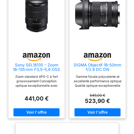
Sony SEL18135 – Zoom
SIGMA Objectif 18-50mm
18–135 mm F3,5–5,6 OSS
f/2.8 DC DN
pour APS-C (compact et
Contemporary
Zoom standard APS-C à fort
Gamme focale polyvalente et
léger, stabilisation
Compatible avec Sony E
grossissement Conception
excellente performance optique
optique, monture E, idéal
optique exceptionnelle avec
Qualité optique exceptionnelle
voyage, usage quotidien
élément asphérique pour une
correction d'aberration de
& vidéo, compatible ZV-
haute résolution du centre au
l'appareil photo Doté de la toute
549,00 €
E10, A6400, A6700)
441,00 €
bord Technologie de moteur
dernière technologie et alliant
523,90 €
linéaire moderne pour un
performance optique et
contrôle de la mise au point
compacité
rapide, précis et silencieux
Angle de vue (APS-C): 76 ° –12
°