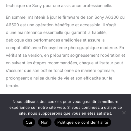
technique de Sony pour une assistance professionnelle.
En somme, maintenir à jour le firmware de son Sony A6300 ou
A6500 est une opération bénéfique et accessible. Il s’agit
d’une maintenance essentielle qui garantit la fiabilité,
débloque des performances améliorées et assure la
compatibilité avec l’écosystème photographique moderne. En
vérifiant sa version, en préparant soigneusement l’opération et
en suivant les étapes recommandées, chaque utilisateur peut
s’assurer que son boîtier fonctionne de manière optimale,
prolongeant ainsi sa durée de vie et son efficacité sur le
terrain.
Nous utilisons des cookies pour vous garantir la meilleure
expérience sur notre site web. Si vous continuez à utiliser ce
site, nous supposerons que vous en êtes satisfait.
Oui
Non
Politique de confidentialité