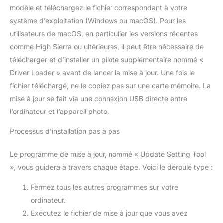
paquets (1M + 1M) de
de vie du câble.
modèle et téléchargez le fichier correspondant à votre
câbles de charge Micro
【Longueur idéale】 Vous
système d’exploitation (Windows ou macOS). Pour les
USB conviennent à toutes
pouvez utiliser votre
les occasions, peuvent être
appareil pendant la charge
utilisateurs de macOS, en particulier les versions récentes
utilisés librement dans
sur le canapé. Vous pouvez
votre chambre, votre
également l’utiliser
comme High Sierra ou ultérieures, il peut être nécessaire de
bureau, le siège arrière de
librement dans la chambre,
télécharger et d’installer un pilote supplémentaire nommé «
votre voiture. Vous n'aurez
au bureau ou même sur la
plus à vous soucier de la
banquette arrière.
Driver Loader » avant de lancer la mise à jour. Une fois le
longueur du câble Android.
fichier téléchargé, ne le copiez pas sur une carte mémoire. La
mise à jour se fait via une connexion USB directe entre
l’ordinateur et l’appareil photo.
Processus d’installation pas à pas
Le programme de mise à jour, nommé « Update Setting Tool
», vous guidera à travers chaque étape. Voici le déroulé type :
Fermez tous les autres programmes sur votre
ordinateur.
Exécutez le fichier de mise à jour que vous avez