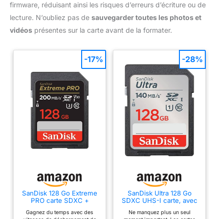
firmware, réduisant ainsi les risques d’erreurs d’écriture ou de
lecture. N’oubliez pas de
sauvegarder toutes les photos et
vidéos
présentes sur la carte avant de la formater.
-17%
-28%
SanDisk 128 Go Extreme
SanDisk Ultra 128 Go
PRO carte SDXC +
SDXC UHS-I carte, avec
RescuePRO Deluxe,
jusqu'à 140 Mo/s
Gagnez du temps avec des
Ne manquez plus un seul
jusqu'à 200 Mo/s, UHS-I,