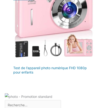
images, vous pouvez facilement
vous connecter à votre
smartphone via l'application
Creators. Pour les réunions en
ligne et le streaming, l'appareil
photo peut être converti en une
webcam 4K de haute qualité.
Connexion à l'iPhone : 1)
Téléchargez l'application Sony
Creators depuis l'App Store. 2)
Activez le Bluetooth et le WiFi
sur l'iPhone et l'appareil photo.
3) Connectez les appareils via
l'application. > Vous pouvez
ensuite transférer directement
des photos et des vidéos et
contrôler l'appareil photo à
distance via votre smartphone.
Test de l’appareil photo numérique FHD 1080p
CONTENU DE LA LIVRAISON :
pour enfants
boîtier ZV-E10, objectif SEL1650
II avec capuchon et pare-soleil,
batterie NP-FW50, sans
chargeur (un chargeur USB de
1,5 A est recommandé), câble
USB-C.