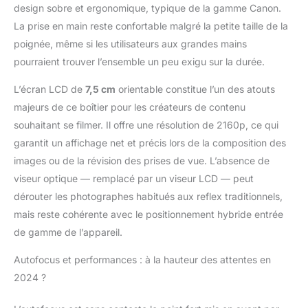
design sobre et ergonomique, typique de la gamme Canon.
plan attrayant ainsi que
La prise en main reste confortable malgré la petite taille de la
d'enregistrer des
vidéos UHD 4K 30p à
poignée, même si les utilisateurs aux grandes mains
partir du
pourraient trouver l’ensemble un peu exigu sur la durée.
suréchantillonnage des
données du capteur
L’écran LCD de
7,5 cm
orientable constitue l’un des atouts
6K. DEEP LEARNING -
majeurs de ce boîtier pour les créateurs de contenu
L'appareil photo
souhaitant se filmer. Il offre une résolution de 2160p, ce qui
hybride offre un
support optimal pour
garantit un affichage net et précis lors de la composition des
les tâches créatives.
images ou de la révision des prises de vue. L’absence de
L'algorithme
viseur optique — remplacé par un viseur LCD — peut
d'apprentissage en
dérouter les photographes habitués aux reflex traditionnels,
profondeur détecte les
personnes, les
mais reste cohérente avec le positionnement hybride entrée
animaux et les
de gamme de l’appareil.
véhicules pour se
concentrer rapidement
Autofocus et performances : à la hauteur des attentes en
sur les sujets et suivre
2024 ?
avec précision la mise
au point lorsqu'ils se