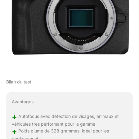
Bilan du test
Avantages
+
Autofocus avec détection de visages, animaux et
véhicules très performant pour la gamme
+
Poids plume de 328 grammes, idéal pour les
déplacements