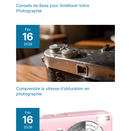
cinématographiques, des
Conseils de Base pour Améliorer Votre
couleurs vives ou une base
Photographie
neutre pour un traitement
ultérieur, le ZV-E10 vous aide à
définir votre identité visuelle.
Grâce au bouton de flou
Fév
d'arrière-plan, vous pouvez
16
également créer un arrière-plan
d'aspect professionnel en un
seul clic. UN SON CLAIR, UNE
2026
IMPRESSION COMPLÈTE –
DIRECTEMENT À PARTIR DE
L'APPAREIL PHOTO Enregistrez
un son clair et naturel grâce au
microphone directionnel à 3
capsules intégré. Parfait pour
les enregistrements vocaux sur
caméra ou les bruits ambiants.
Pour les utilisations en extérieur,
vous pouvez ajouter une
Comprendre la vitesse d’obturation en
bonnette anti-vent ou connecter
photographie
un microphone externe via
l'entrée 3,5 mm ou la griffe
multi-interface Sony, pour des
enregistrements audio
Fév
professionnels pour les vidéos
16
et les diffusions en direct.
PARTAGEZ VOTRE CONTENU
AUTOUR DE VOUS Pour une
2026
transmission stable des