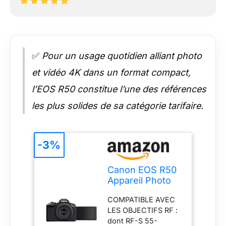
✅
Pour un usage quotidien alliant photo
et vidéo 4K dans un format compact,
l’EOS R50 constitue l’une des références
les plus solides de sa catégorie tarifaire.
-3%
Canon EOS R50
Appareil Photo
Numérique
COMPATIBLE AVEC
Hybride 24,2 +
LES OBJECTIFS RF :
RF-S 18-45mm is
dont RF-S 55-
STM