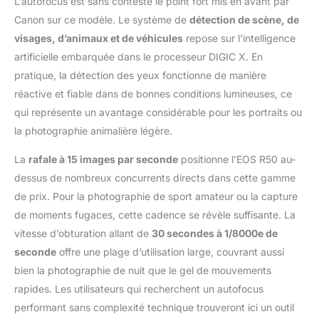
L’autofocus est sans conteste le point fort mis en avant par
déplacent. ASSISTANT
Canon sur ce modèle. Le système de
détection de scène, de
CREATIF : l'assistant
d'enregistrement
visages, d’animaux et de véhicules
repose sur l’intelligence
créatif sélectionne
artificielle embarquée dans le processeur DIGIC X. En
automatiquement les
pratique, la détection des yeux fonctionne de manière
paramètres idéaux
réactive et fiable dans de bonnes conditions lumineuses, ce
pour différentes
scènes. Idéal pour les
qui représente un avantage considérable pour les portraits ou
vlogs, les voyages, les
la photographie animalière légère.
reportages et les
événements.
La
rafale à 15 images par seconde
positionne l’EOS R50 au-
dessus de nombreux concurrents directs dans cette gamme
de prix. Pour la photographie de sport amateur ou la capture
de moments fugaces, cette cadence se révèle suffisante. La
vitesse d’obturation allant de
30 secondes à 1/8000e de
seconde
offre une plage d’utilisation large, couvrant aussi
bien la photographie de nuit que le gel de mouvements
rapides. Les utilisateurs qui recherchent un autofocus
performant sans complexité technique trouveront ici un outil