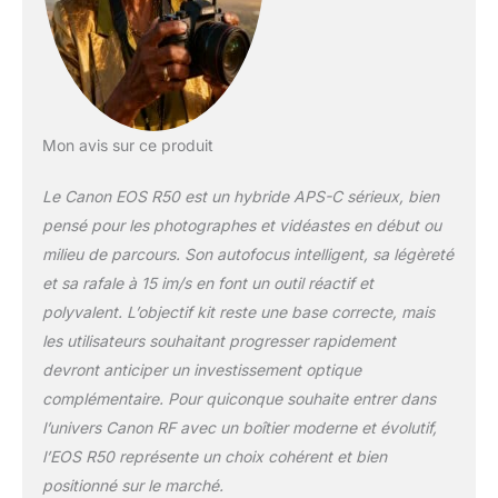
photos nettes et
détaillées avec un
flou d'arrière-plan
attrayant ainsi que
d'enregistrer des
vidéos UHD 4K 30p à
partir du
Mon avis sur ce produit
suréchantillonnage
des données du
Le Canon EOS R50 est un hybride APS-C sérieux, bien
capteur 6K. DEEP
pensé pour les photographes et vidéastes en début ou
LEARNING -
milieu de parcours. Son autofocus intelligent, sa légèreté
L'appareil photo
et sa rafale à 15 im/s en font un outil réactif et
hybride offre un
support optimal pour
polyvalent. L’objectif kit reste une base correcte, mais
les tâches créatives.
les utilisateurs souhaitant progresser rapidement
L'algorithme
devront anticiper un investissement optique
d'apprentissage en
complémentaire. Pour quiconque souhaite entrer dans
profondeur détecte
les personnes, les
l’univers Canon RF avec un boîtier moderne et évolutif,
animaux et les
l’EOS R50 représente un choix cohérent et bien
véhicules pour se
positionné sur le marché.
concentrer