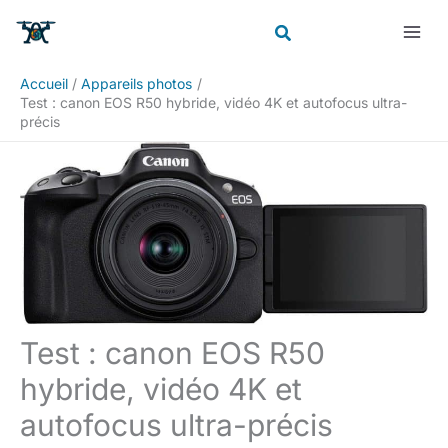
Aller
Rechercher
au
contenu
Accueil
Appareils photos
Test : canon EOS R50 hybride, vidéo 4K et autofocus ultra-
précis
Test : canon EOS R50
hybride, vidéo 4K et
autofocus ultra-précis