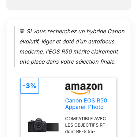
rapidement sur les
sujets et suivre avec
précision la mise au
point lorsqu'ils se
💬
Si vous recherchez un hybride Canon
déplacent.
ASSISTANT CREATIF
évolutif, léger et doté d’un autofocus
: l'assistant
d'enregistrement
moderne, l’EOS R50 mérite clairement
créatif sélectionne
une place dans votre sélection finale.
automatiquement les
paramètres idéaux
pour différentes
scènes. Idéal pour les
-3%
vlogs, les voyages,
les reportages et les
Canon EOS R50
événements.
Appareil Photo
Numérique
COMPATIBLE AVEC
Hybride 24,2 +
LES OBJECTIFS RF :
RF-S 18-45mm is
dont RF-S 55-
STM