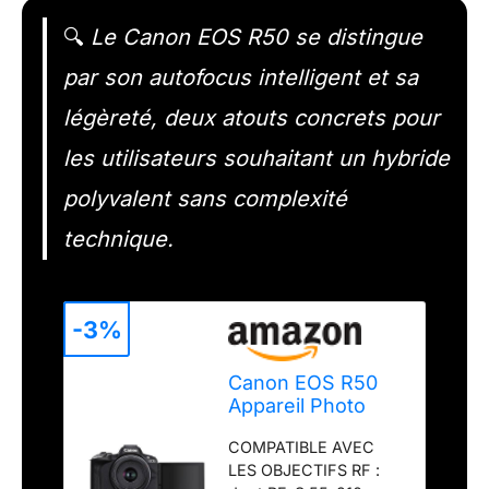
🔍
Le Canon EOS R50 se distingue
par son autofocus intelligent et sa
légèreté, deux atouts concrets pour
les utilisateurs souhaitant un hybride
polyvalent sans complexité
technique.
-3%
Canon EOS R50
Appareil Photo
Numérique
COMPATIBLE AVEC
Hybride 24,2 +
LES OBJECTIFS RF :
RF-S 18-45mm is