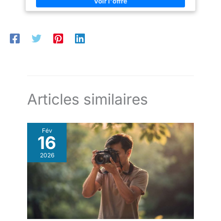
audessus des têtes avec l'écran arrière inclinable Selfie IDEAL
électronique (EVF) haute
levée ou la photographie de rue
POUR ALLER PLUS LOIN : les amateurs qui veulent un objectif
résolution dans un boîtier
spontanée. Et si vous souhaitez
compact de tous les jours (Sony E 16-50mm) et un zoom
compact pour des prises de
vous développer : le ZV-E10 est
supplémentaire (Sony E 55-210mm) pour photographier et
vue confortables en
compatible avec plus de 70
filmer le sport et la nature
déplacement. Profitez de sa
objectifs Sony à monture E. UNE
polyvalence grâce à sa monture
NETTETÉ OPTIMALE POUR
RF offrant la possibilité
CHAQUE MOTIF ET CHAQUE
d'utiliser aussi bien des
SCÈNE Gardez votre sujet
objectifs RF que EF.
parfaitement net grâce à la
technologie avancée Real-Time
Eye AF de Sony, pour les
personnes et les animaux,
idéale pour les photos et les
Articles similaires
vidéos 4K. Utilisez le mode de
présentation des produits pour
changer rapidement la mise au
point lors des critiques ou des
Fév
déballages. Faites confiance à
16
l'autofocus rapide et fiable qui
vous permet de garder
facilement le contrôle à tout
2026
moment. UN RENDU
PROFESSIONNEL SANS
RETOUCHE Mettez en valeur
vos contenus directement
depuis votre caméra grâce aux
styles créatifs et aux profils
d'image pour les photos et les
vidéos. Que vous recherchiez
des teintes