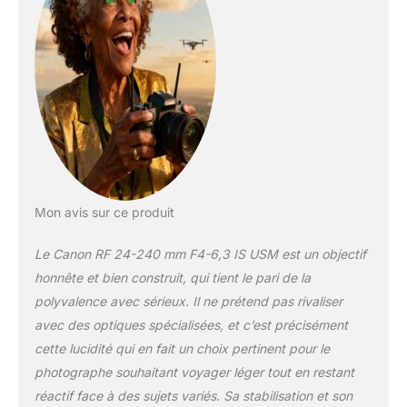
vous des sujets
éloignés et des
moments importants
RAPIDE ET
SILENCIEUX :
l'objectif de l’appareil
photo Canon est
doté d'une mise au
point automatique
rapide et silencieuse.
Le RF 24-240MM
F4-6.3 IS USM
Mon avis sur ce produit
permet une mise au
point fluide et offre
Le Canon RF 24-240 mm F4-6,3 IS USM est un objectif
des photos nettes
honnête et bien construit, qui tient le pari de la
avec des effets
polyvalence avec sérieux. Il ne prétend pas rivaliser
dignes d'un
avec des optiques spécialisées, et c’est précisément
professionnel
FORMAT PRATIQUE &
cette lucidité qui en fait un choix pertinent pour le
PORTABLE : idéal en
photographe souhaitant voyager léger tout en restant
voyage et pour une
réactif face à des sujets variés. Sa stabilisation et son
utilisation