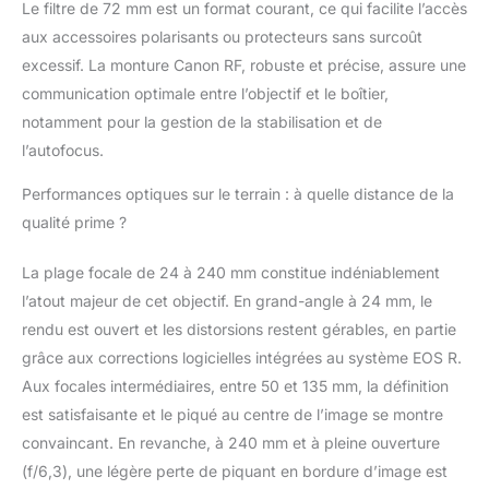
Le filtre de 72 mm est un format courant, ce qui facilite l’accès
effets dignes d'un
aux accessoires polarisants ou protecteurs sans surcoût
professionnel FORMAT
PRATIQUE & PORTABLE
excessif. La monture Canon RF, robuste et précise, assure une
: idéal en voyage et
communication optimale entre l’objectif et le boîtier,
pour une utilisation
notamment pour la gestion de la stabilisation et de
quotidienne, ce
l’autofocus.
téléobjectif grand-
angle ne pèse que
Performances optiques sur le terrain : à quelle distance de la
750g et permet
qualité prime ?
pratiquement toutes
les distances focales
COMPATIBILITÉ : cet
La plage focale de 24 à 240 mm constitue indéniablement
objectif d’appareil
l’atout majeur de cet objectif. En grand-angle à 24 mm, le
photo Canon produit
rendu est ouvert et les distorsions restent gérables, en partie
une qualité d'image
grâce aux corrections logicielles intégrées au système EOS R.
très détaillée avec
n'importe quel appareil
Aux focales intermédiaires, entre 50 et 135 mm, la définition
photo du système
est satisfaisante et le piqué au centre de l’image se montre
Canon EOS R
convaincant. En revanche, à 240 mm et à pleine ouverture
(f/6,3), une légère perte de piquant en bordure d’image est