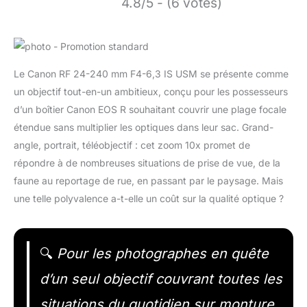
4.8/5 - (6 votes)
Le Canon RF 24-240 mm F4-6,3 IS USM se présente comme
un objectif tout-en-un ambitieux, conçu pour les possesseurs
d’un boîtier Canon EOS R souhaitant couvrir une plage focale
étendue sans multiplier les optiques dans leur sac. Grand-
angle, portrait, téléobjectif : cet zoom 10x promet de
répondre à de nombreuses situations de prise de vue, de la
faune au reportage de rue, en passant par le paysage. Mais
une telle polyvalence a-t-elle un coût sur la qualité optique ?
🔍
Pour les photographes en quête
d’un seul objectif couvrant toutes les
situations du quotidien sur monture