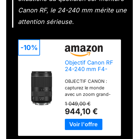
Canon RF, le 24-240 mm mérite une
attention sérieuse.
-10%
Objectif Canon RF
24-240 mm F4-
6,3 IS USM
OBJECTIF CANON :
téléobjectif et
capturez le monde
grand-angle
avec un zoom grand-
standard 10x,
angle, standard et
faune, paysage,
1 049,00 €
téléobjectif,
rue, compatible
944,10 €
stabilisateur d'image
avec le système
optique avancé et
Canon EOS R
plage polyvalente de
24 à 240 mm, pour les