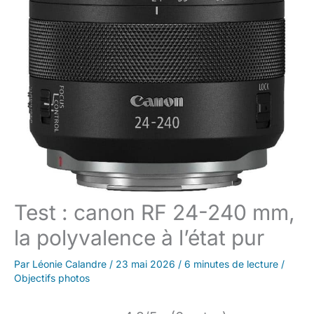
Test : canon RF 24-240 mm,
la polyvalence à l’état pur
Par
Léonie Calandre
/
23 mai 2026
/
6 minutes de lecture
/
Objectifs photos