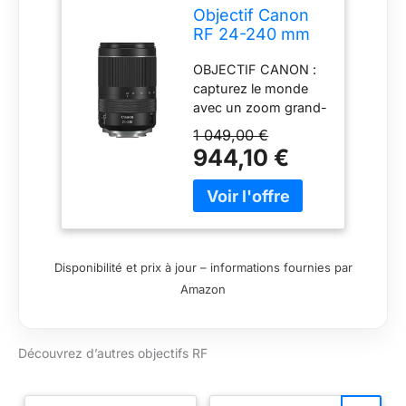
Objectif Canon
RF 24-240 mm
F4-6,3 IS USM
OBJECTIF CANON :
téléobjectif et
capturez le monde
grand-angle
avec un zoom grand-
standard 10x,
angle, standard et
faune, paysage,
1 049,00 €
téléobjectif,
rue, compatible
944,10 €
stabilisateur d'image
avec le système
optique avancé et
Canon EOS R
plage polyvalente de
24 à 240 mm, pour
les paysages grand-
angle et les portraits
Disponibilité et prix à jour – informations fournies par
plein cadre
Amazon
PHOTOGRAPHIE :
capturez des sujets
proches et éloignés
Découvrez d’autres objectifs RF
avec puissance et
flexibilité grâce à une
plage de 24 à 240