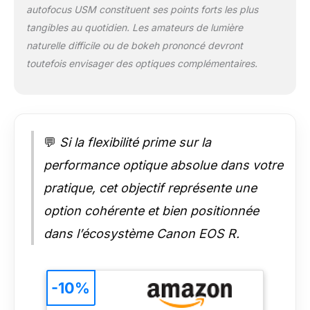
autofocus USM constituent ses points forts les plus
quotidienne, ce
téléobjectif grand-
tangibles au quotidien. Les amateurs de lumière
angle ne pèse que
naturelle difficile ou de bokeh prononcé devront
750g et permet
toutefois envisager des optiques complémentaires.
pratiquement toutes
les distances focales
COMPATIBILITÉ : cet
objectif d’appareil
photo Canon produit
💬
Si la flexibilité prime sur la
une qualité d'image
très détaillée avec
performance optique absolue dans votre
n'importe quel
appareil photo du
pratique, cet objectif représente une
système Canon EOS
option cohérente et bien positionnée
R
dans l’écosystème Canon EOS R.
-10%