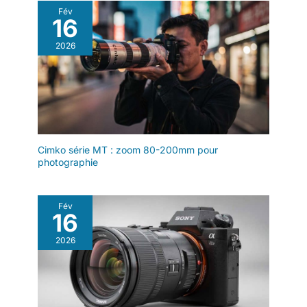
Fév
16
2026
Cimko série MT : zoom 80-200mm pour
photographie
Fév
16
2026