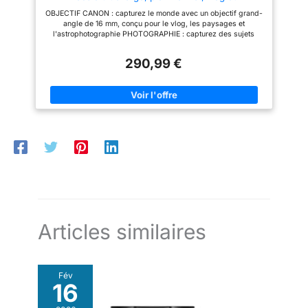
photographie de paysage, compatible avec Canon
un contrôle intuitif. Profitez
OBJECTIF CANON : capturez le monde avec un objectif grand-
EOS R
même de jolis effets bokeh
angle de 16 mm, conçu pour le vlog, les paysages et
grâce au diaphragme circulaire
l'astrophotographie PHOTOGRAPHIE : capturez des sujets
à 7 lamelles avec une mise au
avec puissance et flexibilité grâce à un objectif 16 mm.
point à 0,3 m. LA CRÉATIVITÉ À
Obtenez un excellent rendu couleur et des images nettes avec
UN MOINDRE COÛT :
290,99 €
neuf lentilles en sept groupes et une seule lentille asphérique
découvrez des possibilités
PMo OBJECTIF D'APPAREIL PHOTO VLOG : l'objectif de
créatives infinies sans vous
l'appareil photo Canon est doté d'un moteur STM de mise au
ruiner ; rehaussez la qualité de
point fluide et silencieux, idéal pour la vidéo. La distance
vos portraits avec des
focale plein format du f/2.8 STM ultra large est parfaite pour le
perspectives naturelles et qui
vlog FORMAT PRATIQUE & PORTABLE : idéal pour les voyages
mettent en valeur grâce au RF
et une utilisation quotidienne, ce téléobjectif ne mesure que 165
50mm F1.8 STM, un choix
g et 40,2 mm de long, vous pouvez donc le laisser sur votre
abordable pour rendre vos
appareil photo toute la journée ou l'emporter dans votre sac
photos plus créatives. Cet
COMPATIBILITÉ : cet objectif d'appareil photo Canon produit
objectif est uniquement
une qualité d'image très détaillée avec n'importe quel appareil
compatible avec les modèles «
photo compatible avec le système Canon EOS R
EOS R » tels que EOS R100,
R50, R10, R6, R7, R8
Articles similaires
Fév
16