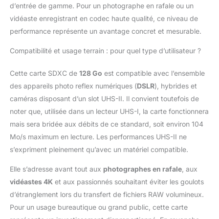
d’entrée de gamme. Pour un photographe en rafale ou un
ininterrompu sans délai
Compatibilité UHS-II
vidéaste enregistrant en codec haute qualité, ce niveau de
rétrocompatible avec
performance représente un avantage concret et mesurable.
les appareils UHS-I : les
cartes SD Lexar SILVER
Compatibilité et usage terrain : pour quel type d’utilisateur ?
PRO UHS-II sont
rétrocompatibles avec
Cette carte SDXC de
128 Go
est compatible avec l’ensemble
les appareils UHS-I,
des appareils photo reflex numériques (
DSLR
), hybrides et
conservant des
caméras disposant d’un slot UHS-II. Il convient toutefois de
performances
exceptionnelles et une
noter que, utilisée dans un lecteur UHS-I, la carte fonctionnera
compatibilité avec votre
mais sera bridée aux débits de ce standard, soit environ 104
équipement existant
Mo/s maximum en lecture. Les performances UHS-II ne
Tests rigoureux et
s’expriment pleinement qu’avec un matériel compatible.
garantie : les cartes
Lexar SILVER PRO
Elle s’adresse avant tout aux
photographes en rafale
, aux
SDXC sont soumises à
des tests rigoureux
vidéastes 4K
et aux passionnés souhaitant éviter les goulots
pour garantir
d’étranglement lors du transfert de fichiers RAW volumineux.
performances, qualité,
Pour un usage bureautique ou grand public, cette carte
compatibilité et fiabilité.