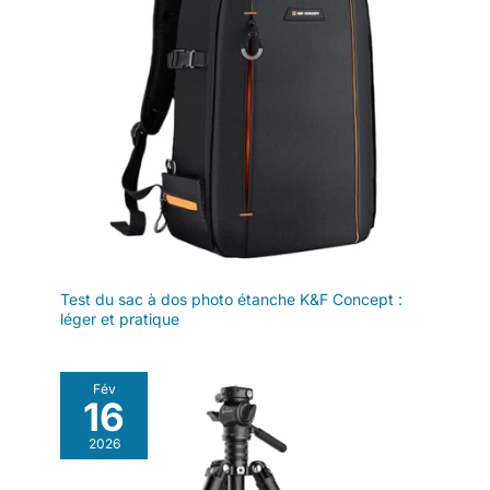
Test du sac à dos photo étanche K&F Concept :
léger et pratique
Fév
16
2026