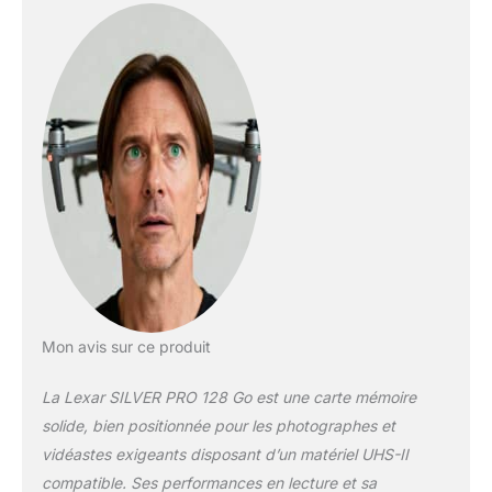
Performance V60
pour vidéos haute
résolution : capturez
facilement de
superbes vidéos Full
HD 1080p, 3D et 4K.
Les cartes mémoire
SD Lexar SILVER PRO
V60 offrent un
stockage haute
capacité avec des
performances
inégalées. Capturez
de longues durées de
vidéo 4K sans
Mon avis sur ce produit
interruption. Profitez
d'un enregistrement
La Lexar SILVER PRO 128 Go est une carte mémoire
ininterrompu sans
solide, bien positionnée pour les photographes et
délai Compatibilité
vidéastes exigeants disposant d’un matériel UHS-II
UHS-II
rétrocompatible avec
compatible. Ses performances en lecture et sa