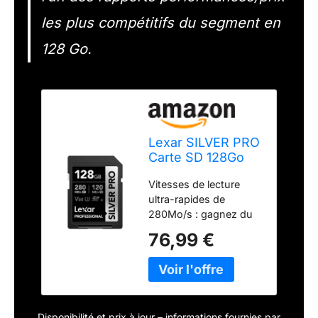
les plus compétitifs du segment en
128 Go.
Lexar SILVER PRO
Carte SD 128Go
UHS-II
Vitesses de lecture
(LSDSIPR128G-
ultra-rapides de
BNNAA)
280Mo/s : gagnez du
temps avec un flux de
76,99 €
travail
considérablement
accéléré. Les cartes SD
Lexar SILVER PRO
accélèrent jusqu'à
Disponibilité et prix à jour – informations fournies par