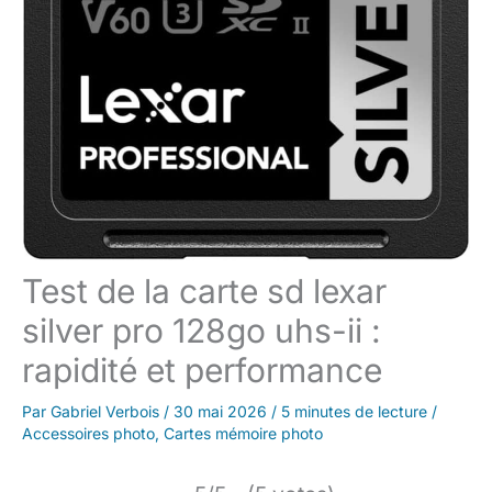
Test de la carte sd lexar
silver pro 128go uhs-ii :
rapidité et performance
Par
Gabriel Verbois
/
30 mai 2026
/
5 minutes de lecture
/
Accessoires photo
,
Cartes mémoire photo