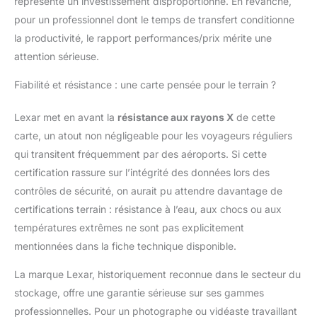
représente un investissement disproportionné. En revanche,
Offre une garantie
pour un professionnel dont le temps de transfert conditionne
limitée à vie
Compatibilité étendue
la productivité, le rapport performances/prix mérite une
avec les appareils
attention sérieuse.
photo professionnels :
compatible avec Canon
Fiabilité et résistance : une carte pensée pour le terrain ?
EOS R10, EOS R8, EOS
R7, EOS R6, EOS R6 II,
Lexar met en avant la
résistance aux rayons X
de cette
EOS R5 C, EOS R5,
carte, un atout non négligeable pour les voyageurs réguliers
G7X Mark III, G7X Mark
II, EOS M6 Mark II;
qui transitent fréquemment par des aéroports. Si cette
Nikon Z 7II, Z 6II, Z 5,
certification rassure sur l’intégrité des données lors des
D780, D850; Sony
contrôles de sécurité, on aurait pu attendre davantage de
Alpha 7C II, Alpha 7CR,
certifications terrain : résistance à l’eau, aux chocs ou aux
Alpha 7C, Alpha 9 II,
températures extrêmes ne sont pas explicitement
Alpha 9, Alpha 7R IV,
Alpha 7R V; Fujifilm X-
mentionnées dans la fiche technique disponible.
S20, X-T5, X-H2S,
GFX50S, GFX50R;
La marque Lexar, historiquement reconnue dans le secteur du
Panasonic S5 IIX, S5,
stockage, offre une garantie sérieuse sur ses gammes
G9, G95; Leica Q3
professionnelles. Pour un photographe ou vidéaste travaillant