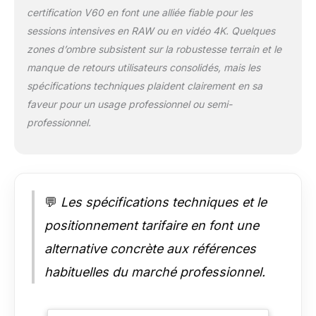
les appareils UHS-I :
certification V60 en font une alliée fiable pour les
les cartes SD Lexar
sessions intensives en RAW ou en vidéo 4K. Quelques
SILVER PRO UHS-II
zones d’ombre subsistent sur la robustesse terrain et le
sont
manque de retours utilisateurs consolidés, mais les
rétrocompatibles
avec les appareils
spécifications techniques plaident clairement en sa
UHS-I, conservant
faveur pour un usage professionnel ou semi-
des performances
professionnel.
exceptionnelles et
une compatibilité
avec votre
équipement existant
Tests rigoureux et
💬
Les spécifications techniques et le
garantie : les cartes
Lexar SILVER PRO
positionnement tarifaire en font une
SDXC sont soumises
à des tests rigoureux
alternative concrète aux références
pour garantir
habituelles du marché professionnel.
performances,
qualité, compatibilité
et fiabilité. Offre une