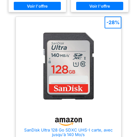
les cartes SD Lexar
microSD afin d'atteindre des
souvenirs qui comptent Prenez
vitesses maximales (cartes
des photos et vidéos sans vous
SILVER PRO UHS-II
vendues séparément) Vitesses
arrêter; offre une très grande
sont
de capture allant jusqu'à 90
capacité de stockage pour que
Mo/s Parfaite pour la réalisation
vous puissiez prendre des
rétrocompatibles
-28%
de vidéos UHD 4K et une
tonnes de photos et des heures
avec les appareils
photographie en mode rafale
de vidéo Full HD (1080p) sans
UHS-I, conservant
séquentielle Enregistrez des
changer de carte Davantage de
vidéos ininterrompues avec une
temps, davantage de souvenirs;
des performances
Classe de vitesse UHS 3 (U3)
gagnez du temps grâce à des
exceptionnelles et
et une Classe de vitesse vidéo
vitesses ultra-élevées pour
30 (V30) Conçue et testée en
vous aider à déplacer vos
une compatibilité
conditions extrêmes ; résiste
photos et vidéos Full HD
avec votre
aux températures extrêmes, à
rapidement Conçues pour être
équipement existant
l'eau, aux chocs et aux rayons X
robustes; les cartes SanDisk
Température de fonctionnement:
Ultra SDHC et SDXC UHS-I sont
Tests rigoureux et
-25°C à 85°C
conçues pour être robustes,
garantie : les cartes
résistantes à l'eau, aux chocs,
aux rayons X et aux
Lexar SILVER PRO
températures extrêmes afin
SDXC sont soumises
d'aider à protéger vos
à des tests rigoureux
souvenirs des aléas de la vie
Compatibles avec le lecteur de
pour garantir
cartes SanDisk SD UHS-I;
performances,
passez moins de temps à
patienter lorsque vous utilisez
qualité, compatibilité
les lecteurs de carte SanDisk
et fiabilité. Offre une
SD UHS-I (vendus séparément)
garantie limitée à vie
SanDisk Ultra 128 Go SDXC UHS-I carte, avec
pour déplacer vos fichiers
jusqu'à 140 Mo/s
rapidement 4. Dépannage : un.
Compatibilité