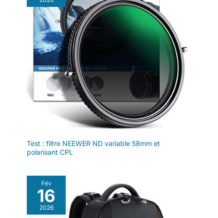
n'héritera pas des autorisations
de 128Go : offre un
du dossier de destination et
espace de stockage
peut entraîner des problèmes
suffisant pour des
d'accès ; tels que Accès refusé,
Autorisation administrateur
milliers de photos
requise ou Dossier vide c. Les
haute résolution et
clés USB et les cartes SD d'une
capacité de 64 Go sont
des heures de vidéos
formatées à l'aide du système
4K, permettant des
de fichiers FAT32. FAT32 a une
sessions de tournage
limite de taille de fichier
maximale de 4 Go. Formatez le
prolongées sans
lecteur ou la carte à l'aide d'un
changement de carte
système de fichiers prenant en
charge les fichiers d'une taille
supérieure à 4 Go Température
de fonctionnement: -25°C à
85°C
Test : filtre NEEWER ND variable 58mm et
polarisant CPL
Fév
16
2026