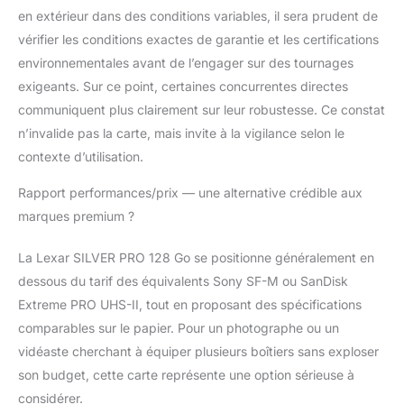
Capacité de stockage
en extérieur dans des conditions variables, il sera prudent de
généreuse de 128Go :
offre un espace de
vérifier les conditions exactes de garantie et les certifications
stockage suffisant
environnementales avant de l’engager sur des tournages
pour des milliers de
exigeants. Sur ce point, certaines concurrentes directes
photos haute
communiquent plus clairement sur leur robustesse. Ce constat
résolution et des
heures de vidéos 4K,
n’invalide pas la carte, mais invite à la vigilance selon le
permettant des
contexte d’utilisation.
sessions de tournage
prolongées sans
Rapport performances/prix — une alternative crédible aux
changement de carte
marques premium ?
La Lexar SILVER PRO 128 Go se positionne généralement en
dessous du tarif des équivalents Sony SF-M ou SanDisk
Extreme PRO UHS-II, tout en proposant des spécifications
comparables sur le papier. Pour un photographe ou un
vidéaste cherchant à équiper plusieurs boîtiers sans exploser
son budget, cette carte représente une option sérieuse à
considérer.