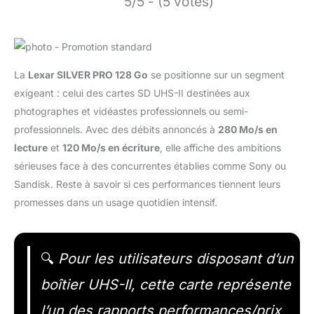
5/5 - (5 votes)
La
Lexar SILVER PRO 128 Go
se positionne sur un segment
exigeant : celui des cartes SD UHS-II destinées aux
photographes et vidéastes professionnels ou semi-
professionnels. Avec des débits annoncés à
280 Mo/s en
lecture
et
120 Mo/s en écriture
, elle affiche des ambitions
sérieuses face à des concurrentes établies comme Sony ou
Sandisk. Reste à savoir si ces performances tiennent leurs
promesses dans un usage quotidien intensif.
🔍
Pour les utilisateurs disposant d’un
boîtier UHS-II, cette carte représente
l’un des rapports performances/prix