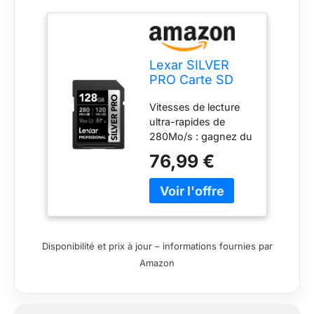
Lexar SILVER
PRO Carte SD
128Go UHS-II
Vitesses de lecture
(LSDSIPR128G-
ultra-rapides de
BNNAA)
280Mo/s : gagnez du
temps avec un flux
76,99 €
de travail
considérablement
accéléré. Les cartes
SD Lexar SILVER PRO
accélèrent jusqu'à
280Mo/s en lecture
Disponibilité et prix à jour – informations fournies par
et 120Mo/s en
Amazon
écriture. Vitesses C10
et U3 pour garantir
un tournage fluide et
ininterrompu