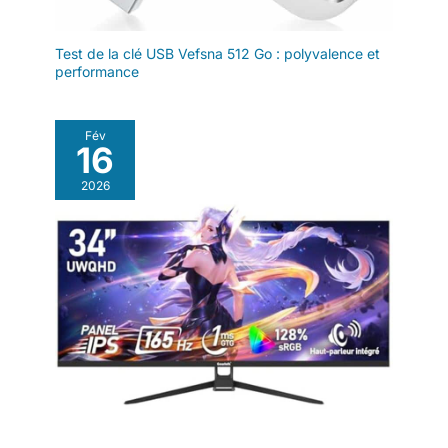
tout en conservant la
mise au point sur
vous. Des couleurs
Test de la clé USB Vefsna 512 Go : polyvalence et
réalistes : Rendez
performance
votre flux encore plus
vivant en activant
simplement la
Fév
16
fonction UHDR avec
30 FPS, qui optimise
2026
automatiquement
l'éclairage et le
contraste. Les zones
surexposées et
sous-exposées sont
également corrigées.