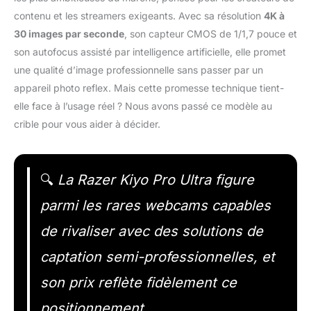
contenu et les streamers exigeants. Avec sa résolution
4K à
30 images par seconde
, son capteur CMOS de 1/1,7 pouce et
son autofocus assisté par intelligence artificielle, elle promet
une qualité d’image professionnelle sans passer par un
appareil photo reflex. Mais cette promesse technique tient-
elle face à l’usage réel ? Nous avons passé ce modèle au
crible pour vous aider à décider.
🔍
La Razer Kiyo Pro Ultra figure
parmi les rares webcams capables
de rivaliser avec des solutions de
captation semi-professionnelles, et
son prix reflète fidèlement ce
positionnement.