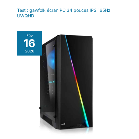
Test : gawfolk écran PC 34 pouces IPS 165Hz
UWQHD
Fév
16
2026