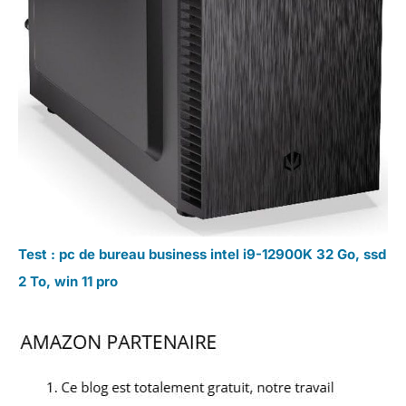
Test : pc de bureau business intel i9-12900K 32 Go, ssd
2 To, win 11 pro