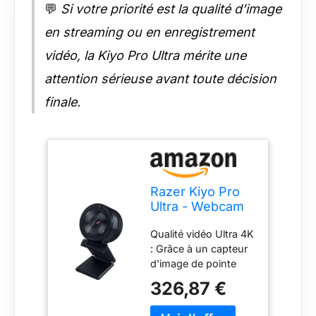
💬
Si votre priorité est la qualité d’image
prend en charge une
grande variété de
en streaming ou en enregistrement
formats vidéo pour
s'adapter à votre
vidéo, la Kiyo Pro Ultra mérite une
contenu. Paramètres
attention sérieuse avant toute décision
avancés de la caméra
: Créez votre look
finale.
parfait à la volée à
l'aide de plusieurs
préréglages ou
effectuez vous-
même des
ajustements détaillés
Razer Kiyo Pro
avec des options
Ultra - Webcam
telles que ISO, vitesse
4K pour la
d'obturation, HDR,
Qualité vidéo Ultra 4K
création de
Advanced Live Face
: Grâce à un capteur
Contenu et de
Tracking, Artificial
d'image de pointe
Streaming (Ultra
Intelligence
doté de la
High Dynamic
326,87 €
Autofocus et FOV -
technologie Sony
Range-UHDR,
Via le Razer Stream
STARVIS 2, la Razer
UltraHD 4K 30