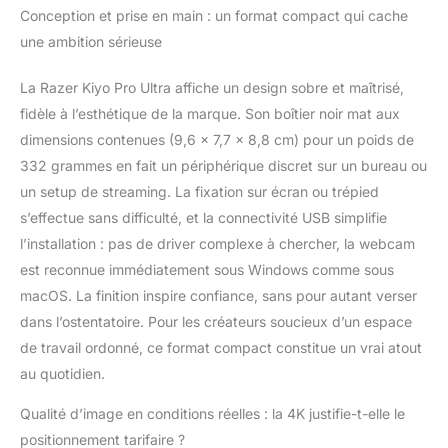
d'utilisation inégalée de
Conception et prise en main : un format compact qui cache
la webcam : Utilisez les
une ambition sérieuse
options d'éclairage
d'un appareil photo
La Razer Kiyo Pro Ultra affiche un design sobre et maîtrisé,
reflex numérique aussi
fidèle à l’esthétique de la marque. Son boîtier noir mat aux
facilement qu'une
webcam - Le capteur
dimensions contenues (9,6 × 7,7 × 8,8 cm) pour un poids de
de lumière adaptatif
332 grammes en fait un périphérique discret sur un bureau ou
avec pixels de 2,9 μm
un setup de streaming. La fixation sur écran ou trépied
capture encore plus de
s’effectue sans difficulté, et la connectivité USB simplifie
détails dans vos
vidéos, avec un
l’installation : pas de driver complexe à chercher, la webcam
minimum d'artefacts en
est reconnue immédiatement sous Windows comme sous
basse lumière -
macOS. La finition inspire confiance, sans pour autant verser
Branchez simplement
dans l’ostentatoire. Pour les créateurs soucieux d’un espace
la webcam et soyez en
de travail ordonné, ce format compact constitue un vrai atout
ligne en quelques
minutes, sans la
au quotidien.
configuration
compliquée et le coût
Qualité d’image en conditions réelles : la 4K justifie-t-elle le
supplémentaire d'un
positionnement tarifaire ?