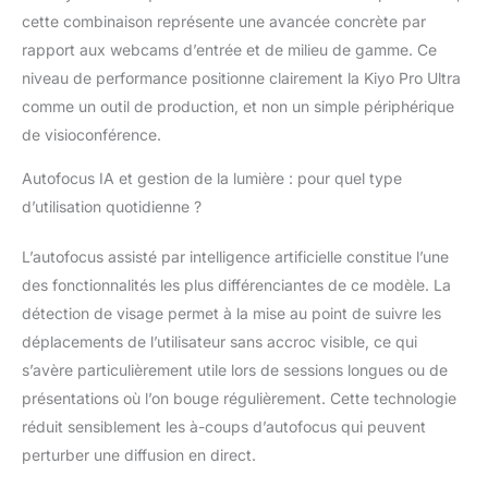
des ajustements
cette combinaison représente une avancée concrète par
détaillés avec des
rapport aux webcams d’entrée et de milieu de gamme. Ce
options telles que ISO,
niveau de performance positionne clairement la Kiyo Pro Ultra
vitesse d'obturation,
comme un outil de production, et non un simple périphérique
HDR, Advanced Live
de visioconférence.
Face Tracking, Artificial
Intelligence Autofocus
Autofocus IA et gestion de la lumière : pour quel type
et FOV - Via le Razer
Stream Controller ou
d’utilisation quotidienne ?
l'Audio Mixer, vous
pouvez ajuster les
L’autofocus assisté par intelligence artificielle constitue l’une
paramètres à la volée et
des fonctionnalités les plus différenciantes de ce modèle. La
divertir facilement votre
détection de visage permet à la mise au point de suivre les
public avec une qualité
ultra 4K grâce à un
déplacements de l’utilisateur sans accroc visible, ce qui
capteur doté de la
s’avère particulièrement utile lors de sessions longues ou de
technologie Sony
présentations où l’on bouge régulièrement. Cette technologie
STARVIS. Une qualité
réduit sensiblement les à-coups d’autofocus qui peuvent
digne d'un portrait :
perturber une diffusion en direct.
Grâce à un objectif
(avec une ouverture de