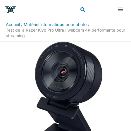
Aller
Rechercher
au
contenu
Accueil
Matériel informatique pour photo
Test de la Razer Kiyo Pro Ultra : webcam 4K performante pour
streaming