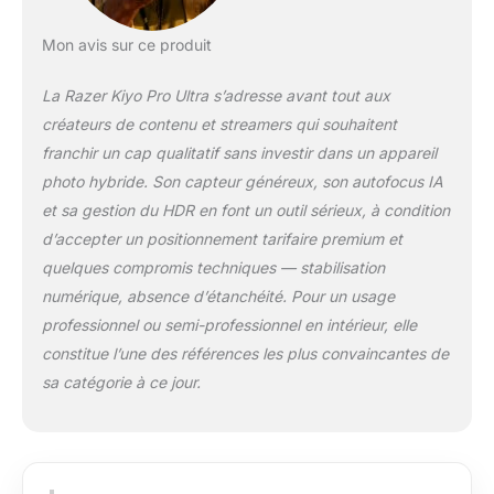
en basse lumière -
Branchez simplement
Mon avis sur ce produit
la webcam et soyez
en ligne en quelques
La Razer Kiyo Pro Ultra s’adresse avant tout aux
minutes, sans la
créateurs de contenu et streamers qui souhaitent
configuration
franchir un cap qualitatif sans investir dans un appareil
compliquée et le coût
supplémentaire d'un
photo hybride. Son capteur généreux, son autofocus IA
appareil photo reflex
et sa gestion du HDR en font un outil sérieux, à condition
numérique. 1080P 60
d’accepter un positionnement tarifaire premium et
FPS non compressé
quelques compromis techniques — stabilisation
ou Ultra HD 4K 30
numérique, absence d’étanchéité. Pour un usage
FPS : que vous
souhaitiez des
professionnel ou semi-professionnel en intérieur, elle
graphismes de la
constitue l’une des références les plus convaincantes de
meilleure qualité
sa catégorie à ce jour.
possible, des vidéos
d'une fluidité absolue
ou le meilleur des
deux mondes, la
Razer Kiyo Pro Ultra