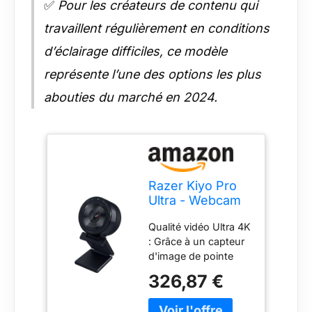
✅
Pour les créateurs de contenu qui
travaillent régulièrement en conditions
d’éclairage difficiles, ce modèle
représente l’une des options les plus
abouties du marché en 2024.
Razer Kiyo Pro
Ultra - Webcam
4K pour la
Qualité vidéo Ultra 4K
création de
: Grâce à un capteur
Contenu et de
d'image de pointe
Streaming (Ultra
doté de la
High Dynamic
326,87 €
technologie Sony
Range-UHDR,
STARVIS 2, la Razer
UltraHD 4K 30