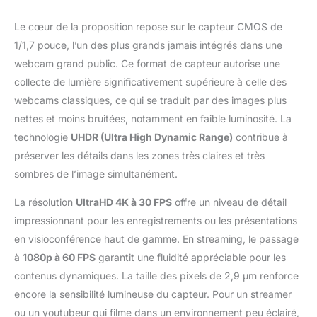
appareil photo reflex
numérique. 1080P 60
Le cœur de la proposition repose sur le capteur CMOS de
FPS non compressé ou
1/1,7 pouce, l’un des plus grands jamais intégrés dans une
Ultra HD 4K 30 FPS :
que vous souhaitiez
webcam grand public. Ce format de capteur autorise une
des graphismes de la
collecte de lumière significativement supérieure à celle des
meilleure qualité
webcams classiques, ce qui se traduit par des images plus
possible, des vidéos
nettes et moins bruitées, notamment en faible luminosité. La
d'une fluidité absolue
technologie
UHDR (Ultra High Dynamic Range)
contribue à
ou le meilleur des deux
mondes, la Razer Kiyo
préserver les détails dans les zones très claires et très
Pro Ultra prend en
sombres de l’image simultanément.
charge une grande
variété de formats
La résolution
UltraHD 4K à 30 FPS
offre un niveau de détail
vidéo pour s'adapter à
impressionnant pour les enregistrements ou les présentations
votre contenu.
en visioconférence haut de gamme. En streaming, le passage
Paramètres avancés de
la caméra : Créez votre
à
1080p à 60 FPS
garantit une fluidité appréciable pour les
look parfait à la volée à
contenus dynamiques. La taille des pixels de 2,9 μm renforce
l'aide de plusieurs
encore la sensibilité lumineuse du capteur. Pour un streamer
préréglages ou
ou un youtubeur qui filme dans un environnement peu éclairé,
effectuez vous-même