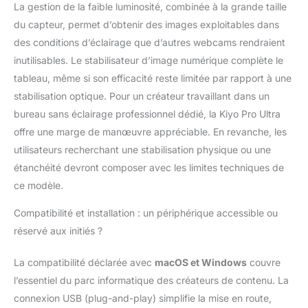
La gestion de la faible luminosité, combinée à la grande taille
f/1,7) capable de créer
un effet bokeh naturel,
du capteur, permet d’obtenir des images exploitables dans
vos photos sont
des conditions d’éclairage que d’autres webcams rendraient
encore plus vivantes et
inutilisables. Le stabilisateur d’image numérique complète le
immersives - l'arrière-
tableau, même si son efficacité reste limitée par rapport à une
plan est artificiellement
flouté tout en
stabilisation optique. Pour un créateur travaillant dans un
conservant la mise au
bureau sans éclairage professionnel dédié, la Kiyo Pro Ultra
point sur vous. Des
offre une marge de manœuvre appréciable. En revanche, les
couleurs réalistes :
utilisateurs recherchant une stabilisation physique ou une
Rendez votre flux
encore plus vivant en
étanchéité devront composer avec les limites techniques de
activant simplement la
ce modèle.
fonction UHDR avec 30
FPS, qui optimise
Compatibilité et installation : un périphérique accessible ou
automatiquement
réservé aux initiés ?
l'éclairage et le
contraste. Les zones
La compatibilité déclarée avec
macOS et Windows
couvre
surexposées et sous-
l’essentiel du parc informatique des créateurs de contenu. La
exposées sont
également corrigées.
connexion USB (plug-and-play) simplifie la mise en route,