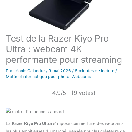
Test de la Razer Kiyo Pro
Ultra : webcam 4K
performante pour streaming
Par
Léonie Calandre
/
9 mai 2026
/
6 minutes de lecture
/
Matériel informatique pour photo
,
Webcams
4.9/5 - (9 votes)
La
Razer Kiyo Pro Ultra
s’impose comme l’une des webcams
les plus ambitieuses du marché, pensée pour les créateurs de