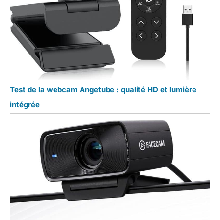
Test de la webcam Angetube : qualité HD et lumière
intégrée