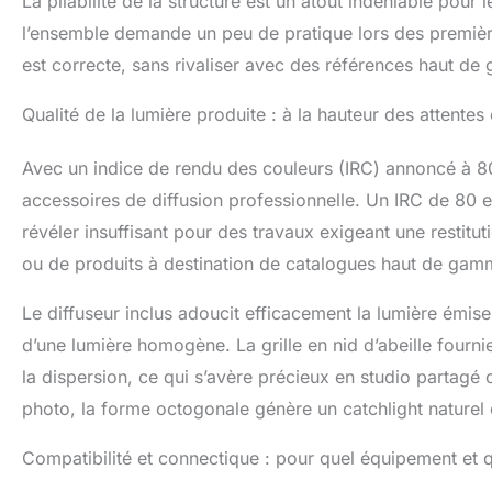
La pliabilité de la structure est un atout indéniable pour 
peuvent apporte
l’ensemble demande un peu de pratique lors des premières
fins pour répon
est correcte, sans rivaliser avec des références haut d
souple intérieur
uniforme et doux
Qualité de la lumière produite : à la hauteur des attentes
lumière, réduit 
guidage: peut r
d'ombrage blanc
Avec un indice de rendu des couleurs (IRC) annoncé à 8
lumière créatif
accessoires de diffusion professionnelle. Un IRC de 80 
révéler insuffisant pour des travaux exigeant une restit
ou de produits à destination de catalogues haut de gam
Le diffuseur inclus adoucit efficacement la lumière émise
d’une lumière homogène. La grille en nid d’abeille fournie
la dispersion, ce qui s’avère précieux en studio partagé 
photo, la forme octogonale génère un catchlight naturel e
Compatibilité et connectique : pour quel équipement et 