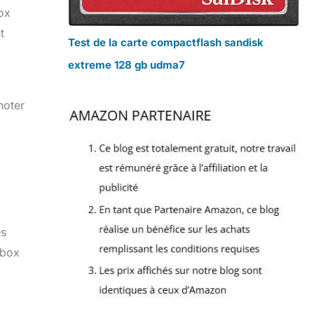
ox
t
Test de la carte compactflash sandisk
extreme 128 gb udma7
noter
es
tbox