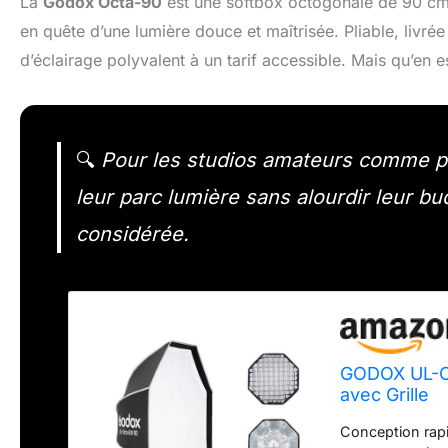
La
Godox Octa-90
est une softbox octogonale de 90 cm
en quête d’une lumière douce et maîtrisée. Pliable, livré
d’éclairage polyvalent à un tarif accessible. Mais qu’en est
🔍
Pour les studios amateurs comme po
leur parc lumière sans alourdir leur b
considérée.
GODOX UL-Oc
avec Grille
Conception rapid