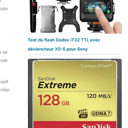
i
bale
Test du flash Godox iT32 TTL avec
déclencheur X5-S pour Sony
a se
mode
ujet
miter