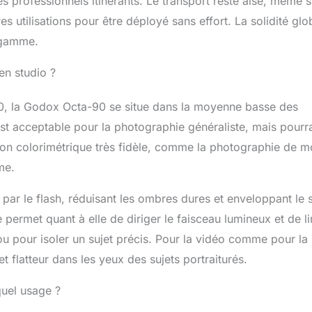
les professionnels itinérants. Le transport reste aisé, même s
r une grande variété d'effets de lumière professionnels et
 utilisations pour être déployé sans effort. La solidité glo
dre aux besoins de différentes scènes de prise de vue. Tissu
e gamme.
 blanc / extérieur blanc amovible: apporte un effet lumineux
, ajuste la douceur de la lumière Grille: limite la gamme de
 en studio ?
les débordements, contrôle fin de la lumière Disque de
éaliser des effets lumineux de radôme similaires Tissu
 extérieur: créez une lumière de contour pour un effet de
0, la Godox Octa-90 se situe dans la moyenne basse des
est acceptable pour la photographie généraliste, mais pourr
ution colorimétrique très fidèle, comme la photographie de 
me.
 par le flash, réduisant les ombres dures et enveloppant le s
 permet quant à elle de diriger le faisceau lumineux et de li
ou pour isoler un sujet précis. Pour la vidéo comme pour la
t flatteur dans les yeux des sujets portraiturés.
quel usage ?