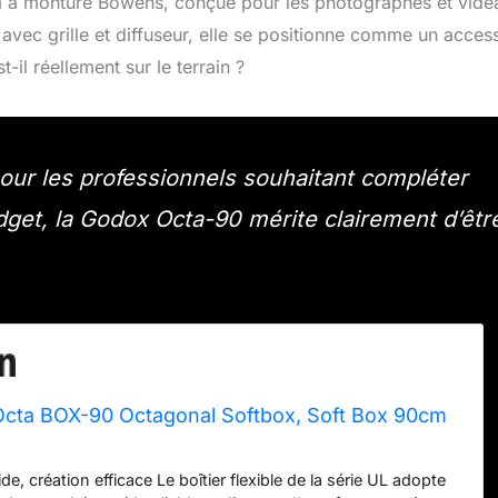
 à monture Bowens, conçue pour les photographes et vidé
e avec grille et diffuseur, elle se positionne comme un acces
-il réellement sur le terrain ?
ur les professionnels souhaitant compléter
udget, la Godox Octa-90 mérite clairement d’êtr
ta BOX-90 Octagonal Softbox, Soft Box 90cm
e, création efficace Le boîtier flexible de la série UL adopte