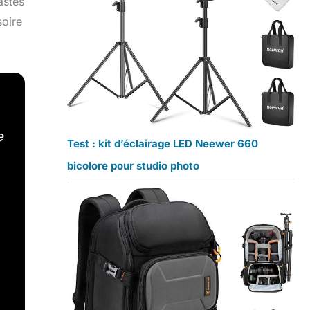
astes
soire
e
Test : kit d’éclairage LED Neewer 660
bicolore pour studio photo