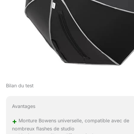
Bilan du test
Avantages
+
Monture Bowens universelle, compatible avec de
nombreux flashes de studio