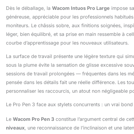
autonomie allan
Dès le déballage, la
Wacom Intuos Pro Large
impose sa 
plus longtemps 
niveaux de sensib
généreuse, appréciable pour les professionnels habitués 
partenaire idéa
moniteurs. Le châssis sobre, aux finitions soignées, in
des poids, des 
léger, bien équilibré, et sa prise en main ressemble à cel
également un co
Box contents: 1
courbe d’apprentissage pour les nouveaux utilisateurs.
349 x 195 mm ac
(includes flare 
La surface de travail présente une légère texture qui sim
stand (includes 
sous la plume évite la sensation de glisse excessive so
Pen accessories:
switch insert wi
sessions de travail prolongées — fréquentes dans les m
sheet & Warrant
pensée dans les détails fait une réelle différence. Les 
personnaliser les raccourcis, un atout non négligeable pou
Le Pro Pen 3 face aux stylets concurrents : un vrai bond
Le
Wacom Pro Pen 3
constitue l’argument central de ce
niveaux
, une reconnaissance de l’inclinaison et une laten