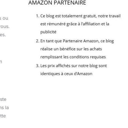
s ou
vous.
es.
n
ste
ns la
tte