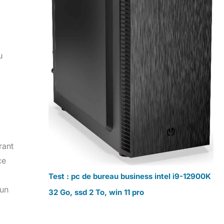
u
frant
ce
Test : pc de bureau business intel i9-12900K
cun
32 Go, ssd 2 To, win 11 pro