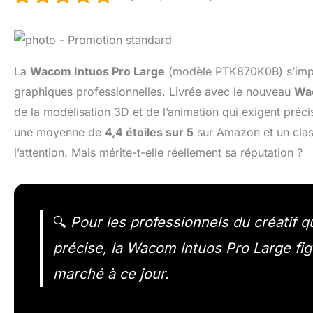
La
Wacom Intuos Pro Large
(modèle PTK870K0B) s’impos
graphiques professionnelles. Livrée avec le nouveau
Wa
de la modélisation 3D et de l’animation qui exigent préci
une moyenne de
4,4 étoiles sur 5
sur Amazon et un class
l’attention. Mais mérite-t-elle réellement sa réputation ?
🔍
Pour les professionnels du créatif q
précise, la Wacom Intuos Pro Large fig
marché à ce jour.