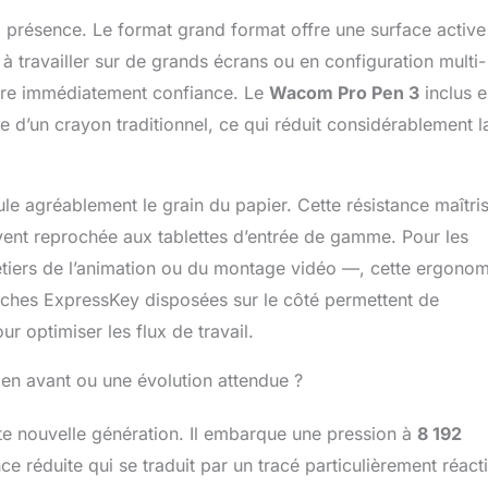
t jusqu'à 16 heures, vous pouvez maintenir votre créativité
présence. Le format grand format offre une surface active
sans interruptions. Le Wacom Pro Pen 3, avec ses 8 192
ilité à la pression, offre des traits ultra-précis et est le
à travailler sur de grands écrans ou en configuration multi-
l de la gamme de tablettes à stylet Wacom Intuos Pro. Avec
spire immédiatement confiance. Le
Wacom Pro Pen 3
inclus e
boutons et des poignées personnalisables, il garantit
le d’un crayon traditionnel, ce qui réduit considérablement l
nfort exceptionnel et un flux de travail entièrement optimisé.
 x Wacom Intuos Pro Large , Black (377 x 253 x 4~7 mm with
tive area); USB C to A cable (1.8m); Wacom Pro Pen 3
grip, balance weight, tall side switch insert with buttons); Pen
ule agréablement le grain du papier. Cette résistance maîtri
standard nib x 5, felt nib x 3, rubber nib x 2, nib remover x 1);
uvent reprochée aux tablettes d’entrée de gamme. Pour les
 Straight grip, tall side switch insert no buttons, short side
th buttons, short side switch insert no buttons; QSG, IPI
étiers de l’animation ou du montage vidéo —, cette ergonom
y card;
touches ExpressKey disposées sur le côté permettent de
r optimiser les flux de travail.
 en avant ou une évolution attendue ?
tte nouvelle génération. Il embarque une pression à
8 192
ce réduite qui se traduit par un tracé particulièrement réacti