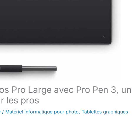
uos Pro Large avec Pro Pen 3, un
r les pros
e
/
Matériel informatique pour photo
,
Tablettes graphiques