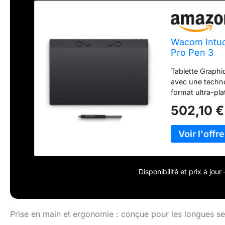
Wacom Intuo
Pro Pen 3
Tablette Graphi
avec une techn
format ultra-pla
exceptionnels, 
502,10 €
créateurs d'atte
avec Windows e
précision d'édit
compris le mont
modélisation 3D 
la précision et 
Disponibilité et prix à jou
importe où la cr
ExpressKeys et 
gauchers et droi
associés à une c
Prise en main et ergonomie : conçue pour les longues ses
multiple, simpli