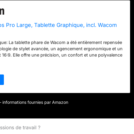
s Pro Large, Tablette Graphique, incl. Wacom
que: La tablette phare de Wacom a été entièrement repensée
ologie de stylet avancée, un agencement ergonomique et un
t 16:9. Elle offre une précision, un confort et une polyvalence
avec des connexions USB et Bluetooth, permettant aux
indre un équilibre parfait entre travail et créativité. Compatible
t Mac. La Wacom Intuos Pro Large (2025) améliore votre
ion, reconnue par les professionnels de divers secteurs, y
age vidéo, la post-production, la retouche photo, la
et l'animation. Fort de 40 ans d'expertise Wacom, elle offre
le contrôle sur lesquels les professionnels comptent, peu
r – informations fournies par Amazon
éativité les inspire. La disposition ergonomique des nouvelles
des boutons rotatifs mécaniques convient aux utilisateurs
tiers, tandis que les boutons configurables du stylet,
onnectivité USB filaire facile et à Bluetooth avec couplage
sions de travail ?
fient même les flux de travail les plus complexes. Avec une