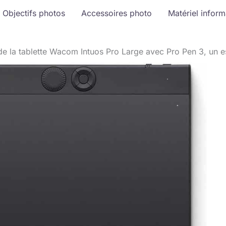
Objectifs photos
Accessoires photo
Matériel infor
de la tablette Wacom Intuos Pro Large avec Pro Pen 3, un e