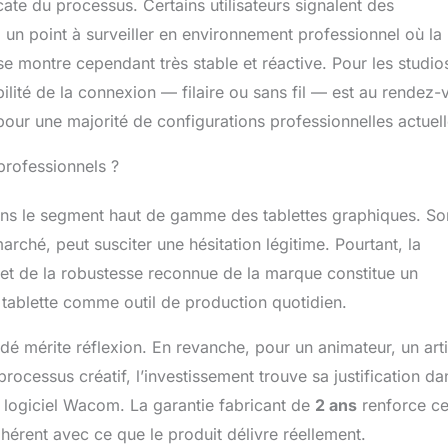
icate du processus. Certains utilisateurs signalent des
un point à surveiller en environnement professionnel où la
e se montre cependant très stable et réactive. Pour les studio
abilité de la connexion — filaire ou sans fil — est au rendez-
t pour une majorité de configurations professionnelles actuell
 professionnels ?
ans le segment haut de gamme des tablettes graphiques. So
marché, peut susciter une hésitation légitime. Pourtant, la
et de la robustesse reconnue de la marque constitue un
r tablette comme outil de production quotidien.
é mérite réflexion. En revanche, pour un animateur, un arti
ocessus créatif, l’investissement trouve sa justification da
me logiciel Wacom. La garantie fabricant de
2 ans
renforce ce
hérent avec ce que le produit délivre réellement.