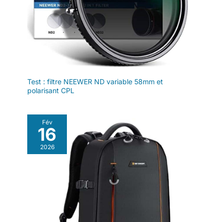
s'associent pour un
dernière version de DJI Mimo.
Mimo a été supprimée de
suivi plus intelligent
Google Play. Afin de garantir
une meilleure expérience
et plus stable. Votre
d’utilisation du produit,
sujet peut se
connectez-vous au site Web
officiel de DJI pour télécharger
déplacer plus
la dernière version de DJI
librement et même
Mimo.
les actions rapides en
gros plan restent
Test : filtre NEEWER ND variable 58mm et
nettes. Comprend la
polarisant CPL
nacelle, le module
multifonctionnel, la
bride de smartphone
Fév
16
magnétique pour
gamme DJI OM 7, etc.
2026
Réalisez un suivi
précis et stable avec
ce design tout-en-un
- un excellent choix
pour les créateurs de
contenu. En raison
d’un problème de