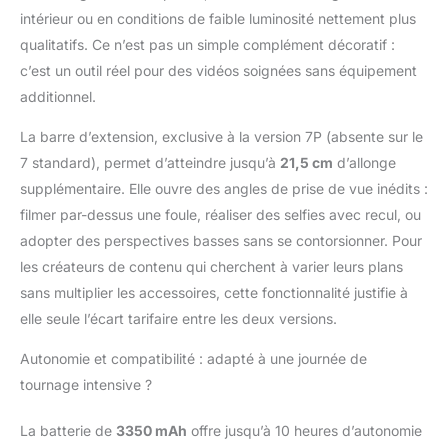
objectif - Les deux
intérieur ou en conditions de faible luminosité nettement plus
objectifs de votre
téléphone s'associent
qualitatifs. Ce n’est pas un simple complément décoratif :
pour un suivi plus
c’est un outil réel pour des vidéos soignées sans équipement
intelligent et plus
additionnel.
stable. Votre sujet peut
se déplacer plus
La barre d’extension, exclusive à la version 7P (absente sur le
librement et même les
7 standard), permet d’atteindre jusqu’à
21,5 cm
d’allonge
actions rapides en gros
supplémentaire. Elle ouvre des angles de prise de vue inédits :
plan restent nettes.
Comprend la nacelle, le
filmer par-dessus une foule, réaliser des selfies avec recul, ou
module
adopter des perspectives basses sans se contorsionner. Pour
multifonctionnel, la
les créateurs de contenu qui cherchent à varier leurs plans
bride de smartphone
sans multiplier les accessoires, cette fonctionnalité justifie à
magnétique pour
gamme DJI OM 7, etc.
elle seule l’écart tarifaire entre les deux versions.
Réalisez un suivi précis
et stable avec ce
Autonomie et compatibilité : adapté à une journée de
design tout-en-un - un
tournage intensive ?
excellent choix pour les
créateurs de contenu.
La batterie de
3350 mAh
offre jusqu’à 10 heures d’autonomie
En raison d’un