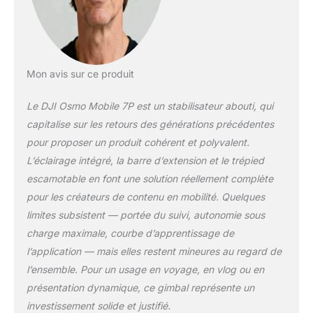
cinématographique
avec facilité.
Capturez comme un
pro dès le premier
jour - Appairez votre
Mon avis sur ce produit
Osmo Mobile 7P avec
DJI Mimo pour
Le DJI Osmo Mobile 7P est un stabilisateur abouti, qui
ShotGuides et Édition
capitalise sur les retours des générations précédentes
en un seul clic.
pour proposer un produit cohérent et polyvalent.
Filmez et modifiez
L’éclairage intégré, la barre d’extension et le trépied
comme un pro,
économisant du
escamotable en font une solution réellement complète
temps et améliorant
pour les créateurs de contenu en mobilité. Quelques
instantanément votre
limites subsistent — portée du suivi, autonomie sous
narration créative.
charge maximale, courbe d’apprentissage de
Tellement rapide,
tellement facile -
l’application — mais elles restent mineures au regard de
Dépliez la nacelle
l’ensemble. Pour un usage en voyage, en vlog ou en
pour l'allumer.
présentation dynamique, ce gimbal représente un
Montez facilement un
investissement solide et justifié.
smartphone appairé