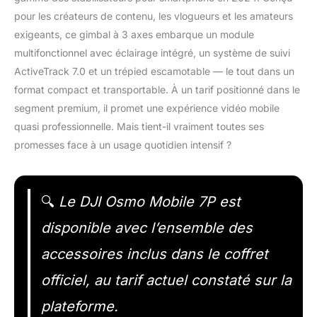
pour les créateurs de contenu, les vlogueurs et les amateurs
exigeants, ce gimbal à 3 axes embarque un module
multifonctionnel avec éclairage intégré, un système de suivi
ActiveTrack 7.0 et un trépied escamotable — le tout dans un
format compact et transportable. À un tarif positionné dans le
segment premium, il promet une expérience vidéo mobile
quasi professionnelle. Mais tient-il vraiment toutes ses
promesses face à un usage quotidien intensif ?
🔍
Le DJI Osmo Mobile 7P est
disponible avec l’ensemble des
accessoires inclus dans le coffret
officiel, au tarif actuel constaté sur la
plateforme.