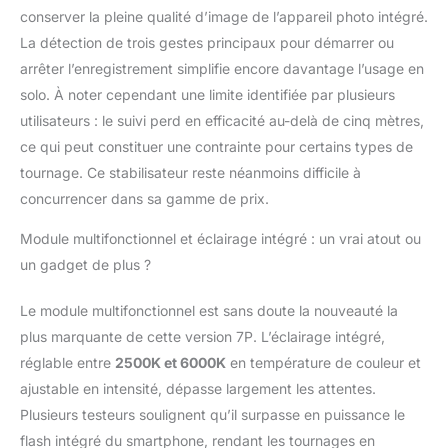
de larges selfies et des
conserver la pleine qualité d’image de l’appareil photo intégré.
vlogs stables, offrant
La détection de trois gestes principaux pour démarrer ou
une liberté créative
arrêter l’enregistrement simplifie encore davantage l’usage en
sans l'encombrement
d'équipements
solo. À noter cependant une limite identifiée par plusieurs
supplémentaires.
utilisateurs : le suivi perd en efficacité au-delà de cinq mètres,
Renforcez votre
ce qui peut constituer une contrainte pour certains types de
créativité stable -
tournage. Ce stabilisateur reste néanmoins difficile à
Osmo Mobile 7P offre
un temps de
concurrencer dans sa gamme de prix.
fonctionnement
Module multifonctionnel et éclairage intégré : un vrai atout ou
maximal de 10 heures
[6]. Lorsque le module
un gadget de plus ?
multifonctionnel agit
comme récepteur de
Le module multifonctionnel est sans doute la nouveauté la
micro, la nacelle fournit
plus marquante de cette version 7P. L’éclairage intégré,
également une
réglable entre
2500K et 6000K
en température de couleur et
puissance
supplémentaire à votre
ajustable en intensité, dépasse largement les attentes.
téléphone. Suivi
Plusieurs testeurs soulignent qu’il surpasse en puissance le
amélioré à double
flash intégré du smartphone, rendant les tournages en