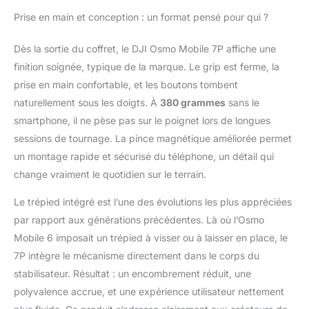
chaque fois. Découvrez
une stabilité sans faille
Prise en main et conception : un format pensé pour qui ?
- La Stabilisation
robuste de la nacelle à
Dès la sortie du coffret, le DJI Osmo Mobile 7P affiche une
3 axes de l'Osmo
finition soignée, typique de la marque. Le grip est ferme, la
Mobile 7P assure une
prise en main confortable, et les boutons tombent
stabilité sans perte.
Capturez des éclats
naturellement sous les doigts. À
380 grammes
sans le
créatifs et créez des
smartphone, il ne pèse pas sur le poignet lors de longues
chefs-d'œuvre de
sessions de tournage. La pince magnétique améliorée permet
qualité
un montage rapide et sécurisé du téléphone, un détail qui
cinématographique
change vraiment le quotidien sur le terrain.
avec facilité. Capturez
comme un pro dès le
Le trépied intégré est l’une des évolutions les plus appréciées
premier jour - Appairez
votre Osmo Mobile 7P
par rapport aux générations précédentes. Là où l’Osmo
avec DJI Mimo pour
Mobile 6 imposait un trépied à visser ou à laisser en place, le
ShotGuides et Édition
7P intègre le mécanisme directement dans le corps du
en un seul clic. Filmez
stabilisateur. Résultat : un encombrement réduit, une
et modifiez comme un
pro, économisant du
polyvalence accrue, et une expérience utilisateur nettement
temps et améliorant