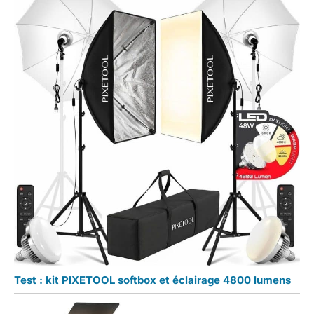
Test : kit PIXETOOL softbox et éclairage 4800 lumens