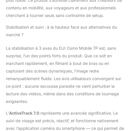
plus fluide. Ce produit s’adresse clairement aux créateurs de
instantanément votre
contenu en mobilité, aux voyageurs et aux professionnels
narration créative.
cherchant à tourner seuls sans contrainte de setup.
Tellement rapide,
tellement facile -
Stabilisation et suivi : à la hauteur face aux alternatives du
Dépliez la nacelle pour
marché ?
l'allumer. Montez
facilement un
smartphone appairé
La stabilisation à 3 axes du DJI Osmo Mobile 7P est, sans
avec le design
surprise, l’un des points forts du produit. Que ce soit en
magnétique, et
marchant rapidement, en filmant à bout de bras ou en
l'application Mimo
capturant des scènes dynamiques, l’image reste
s'affiche
automatiquement [3]
remarquablement fluide. Les avis utilisateurs convergent sur
pour que vous puissiez
ce point : aucune secousse parasite ne vient perturber la
filmer instantanément.
lecture des vidéos, même dans des conditions de tournage
Rationalisez votre
exigeantes.
créativité - La barre
d'extension intégrée et
L’
ActiveTrack 7.0
représente une avancée significative. Le
le trépied [4] de l'Osmo
suivi de visage est précis, réactif, et fonctionne nativement
Mobile 7P vous
permettent de capturer
avec l’application caméra du smartphone — ce qui permet de