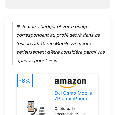
avec le design
magnétique, et
l'application Mimo
s'affiche
automatiquement [3]
💬
Si votre budget et votre usage
pour que vous
correspondent au profil décrit dans ce
puissiez filmer
instantanément.
test, le DJI Osmo Mobile 7P mérite
Rationalisez votre
sérieusement d’être considéré parmi vos
créativité - La barre
d'extension intégrée
options prioritaires.
et le trépied [4] de
l'Osmo Mobile 7P
vous permettent de
capturer de larges
-8%
selfies et des vlogs
stables, offrant une
DJI Osmo Mobile
liberté créative sans
7P pour iPhone,
l'encombrement
Stabilisateur
d'équipements
Capturez le
Nacelle, Android,
supplémentaires.
spectaculaire - Le
Suivi natif,