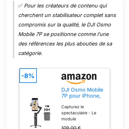
✅
Pour les créateurs de contenu qui
cherchent un stabilisateur complet sans
compromis sur la qualité, le DJI Osmo
Mobile 7P se positionne comme l’une
des références les plus abouties de sa
catégorie.
-8%
DJI Osmo Mobile
7P pour iPhone,
Stabilisateur
Capturez le
Nacelle, Android,
spectaculaire - Le
Suivi natif,
module
Éclairage,
multifonctionnel
Nacelle pour
109,00 €