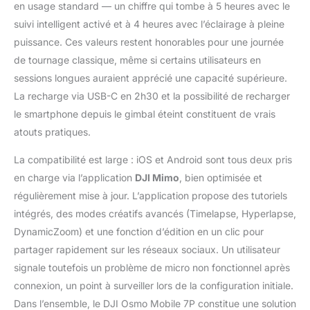
en usage standard — un chiffre qui tombe à 5 heures avec le
problème de
suivi intelligent activé et à 4 heures avec l’éclairage à pleine
compatibilité,
l’application DJI Mimo a
puissance. Ces valeurs restent honorables pour une journée
été supprimée de
de tournage classique, même si certains utilisateurs en
Google Play. Afin de
sessions longues auraient apprécié une capacité supérieure.
garantir une meilleure
La recharge via USB-C en 2h30 et la possibilité de recharger
expérience d’utilisation
du produit, connectez-
le smartphone depuis le gimbal éteint constituent de vrais
vous au site Web
atouts pratiques.
officiel de DJI pour
télécharger la dernière
La compatibilité est large : iOS et Android sont tous deux pris
version de Mimo.
en charge via l’application
DJI Mimo
, bien optimisée et
régulièrement mise à jour. L’application propose des tutoriels
intégrés, des modes créatifs avancés (Timelapse, Hyperlapse,
DynamicZoom) et une fonction d’édition en un clic pour
partager rapidement sur les réseaux sociaux. Un utilisateur
signale toutefois un problème de micro non fonctionnel après
connexion, un point à surveiller lors de la configuration initiale.
Dans l’ensemble, le DJI Osmo Mobile 7P constitue une solution