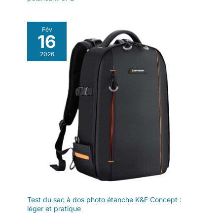
Fév
16
2026
Test du sac à dos photo étanche K&F Concept :
léger et pratique