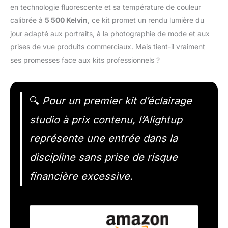
en technologie fluorescente et sa température de couleur
calibrée à
5 500 Kelvin
, ce kit promet un rendu lumière du
jour adapté aux portraits, à la photographie de mode et aux
prises de vue produits commerciaux. Mais tient-il vraiment
ses promesses face aux kits professionnels ?
🔍
Pour un premier kit d’éclairage
studio à prix contenu, l’Alightup
représente une entrée dans la
discipline sans prise de risque
financière excessive.