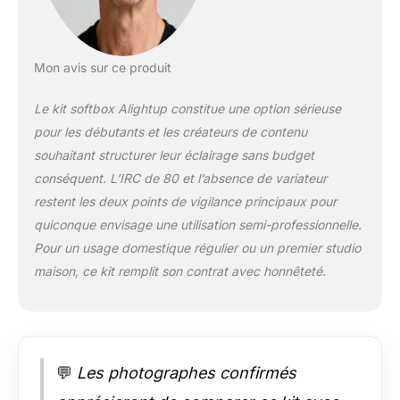
à monter 【Lumière
Douce】La puissance
des 3 ampoules
offrent également un
Mon avis sur ce produit
éclairage digne d'un
studio pro,trois
Le kit softbox Alightup constitue une option sérieuse
grosses lampes avec
pour les débutants et les créateurs de contenu
des filtres qui vous
souhaitant structurer leur éclairage sans budget
permet d’adoucir la
lumièr. Les box light
conséquent. L’IRC de 80 et l’absence de variateur
se montent très
restent les deux points de vigilance principaux pour
facilement, un
quiconque envisage une utilisation semi-professionnelle.
softbox kit
Pour un usage domestique régulier ou un premier studio
d'éclairage de très
maison, ce kit remplit son contrat avec honnêteté.
bonne manufacture
【Stables & Solide
Support】Photo
softbox kit eclairage
studio photo réglable
: min 65 cm-max 200
💬
Les photographes confirmés
cm, avec une bonne