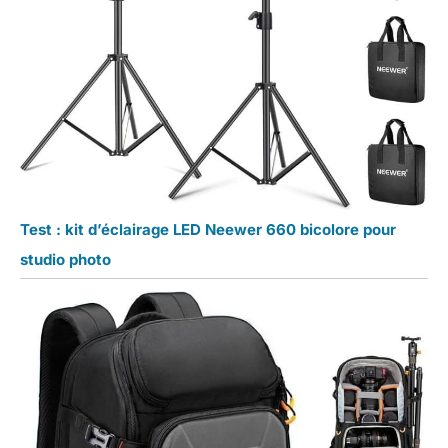
Test : kit d’éclairage LED Neewer 660 bicolore pour
studio photo