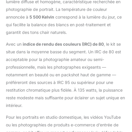
lumière diffuse et homogène, caractéristique recherchée en
& Solide Support】
photographie de portrait. La température de couleur
Photo softbox kit
eclairage studio photo
annoncée à
5 500 Kelvin
correspond à la lumière du jour, ce
réglable : min 65 cm-
qui facilite la balance des blancs en post-traitement et
max 200 cm, avec une
garantit des tons chair naturels.
bonne flexibilité pour
répondre aux différents
Avec un
indice de rendu des couleurs (IRC) de 80
, le kit se
besoins de prise de
situe dans la moyenne basse du segment. Un IRC de 80 est
vue 【Easy to Carry
and Storage】Le photo
acceptable pour la photographie amateur ou semi-
softbox kit eclairage
professionnelle, mais les photographes exigeants —
studio photo peut être
notamment en beauté ou en packshot haut de gamme —
divisé et plié. Le trépied
préféreront des sources à IRC 95 ou supérieur pour une
peut être raccourci en
restitution chromatique plus fidèle. À 135 watts, la puissance
hauteur, et dispose
d'un sac de transport
reste modeste mais suffisante pour éclairer un sujet unique en
pour un transport
intérieur.
facile.Nous soutenons
nos produits,n'hésitez
Pour les portraits en studio domestique, les vidéos YouTube
pas à nous contacter si
ou les photographies de produits e-commerce d’entrée de
vous avez des