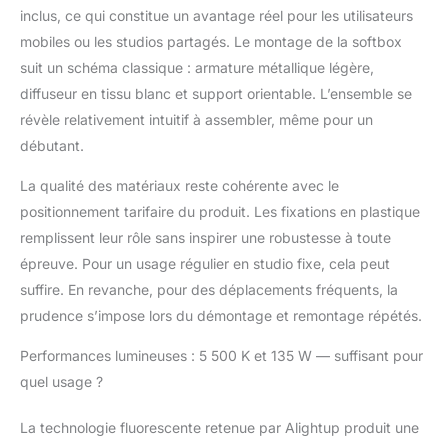
inclus, ce qui constitue un avantage réel pour les utilisateurs
studio photo est facile
à installer, transforme
mobiles ou les studios partagés. Le montage de la softbox
n'importe quel pièce en
suit un schéma classique : armature métallique légère,
studio photo en 10
diffuseur en tissu blanc et support orientable. L’ensemble se
minutes,n’importe où
révèle relativement intuitif à assembler, même pour un
puisque c’est facile à
transporter et rapide à
débutant.
monter 【Lumière
La qualité des matériaux reste cohérente avec le
Douce】La puissance
des 3 ampoules offrent
positionnement tarifaire du produit. Les fixations en plastique
également un éclairage
remplissent leur rôle sans inspirer une robustesse à toute
digne d'un studio
épreuve. Pour un usage régulier en studio fixe, cela peut
pro,trois grosses
suffire. En revanche, pour des déplacements fréquents, la
lampes avec des filtres
qui vous permet
prudence s’impose lors du démontage et remontage répétés.
d’adoucir la lumièr. Les
box light se montent
Performances lumineuses : 5 500 K et 135 W — suffisant pour
très facilement, un
quel usage ?
softbox kit d'éclairage
de très bonne
La technologie fluorescente retenue par Alightup produit une
manufacture 【Stables