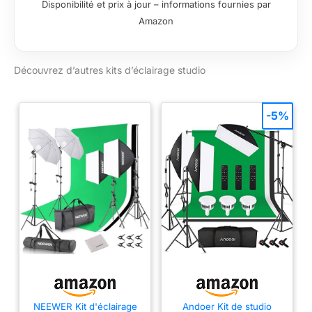
Disponibilité et prix à jour – informations fournies par
eclairage studio
Amazon
photo tout ce qu'il
faut pour produire de
belles image, que l'on
Découvrez d’autres kits d’éclairage studio
fasse de la vidéo ou
de la photo 【Facile à
assembler】photo
softbox kit eclairage
-5%
studio photo est
facile à installer,
transforme n'importe
quel pièce en studio
photo en 10
minutes,n’importe où
puisque c’est facile à
transporter et rapide
à monter 【Lumière
Douce】La puissance
des 3 ampoules
offrent également un
éclairage digne d'un
NEEWER Kit d'éclairage
Andoer Kit de studio