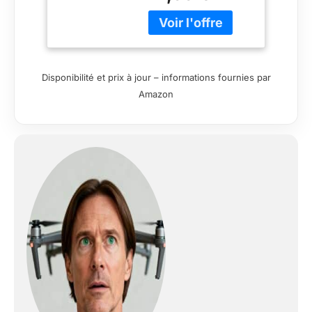
professionnels.Que
l'on soit plutôt
amateur, aguerri ou
professionnel, ce
photo softbox kit
Disponibilité et prix à jour – informations fournies par
eclairage studio
Amazon
photo tout ce qu'il
faut pour produire de
belles image, que l'on
fasse de la vidéo ou
de la photo 【Facile à
assembler】photo
softbox kit eclairage
studio photo est
facile à installer,
transforme n'importe
quel pièce en studio
photo en 10
minutes,n’importe où
puisque c’est facile à
transporter et rapide