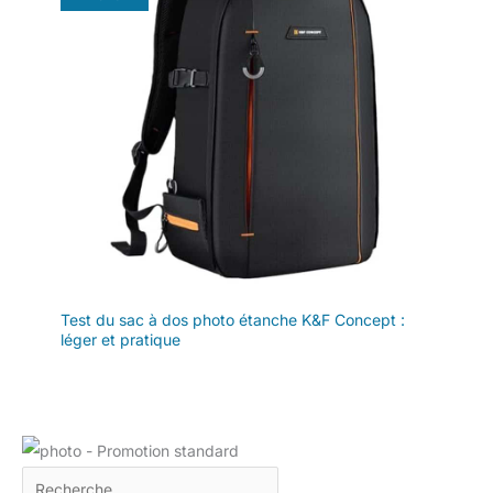
Test du sac à dos photo étanche K&F Concept :
léger et pratique