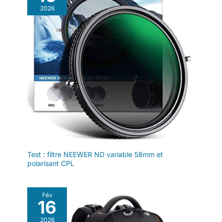
2026
Test : filtre NEEWER ND variable 58mm et
polarisant CPL
Fév
16
2026