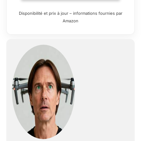
lumineux et plus clair.
Gradation de 10 % à
Disponibilité et prix à jour – informations fournies par
100 % et température
Amazon
de couleur réglable
de 3000K à 6000K.
Économise jusqu'à
80 % d'énergie et a
une durée de vie
d'environ 20 000
heures. 🖼️ LUMIÈRE
TRICOLORE
RÉGLABLE - Ce kit
propose trois modes
d'éclairage : lumière
blanche, chaude et
froide. Ajustez la
couleur selon vos
besoins, parfait pour
YouTube,
enregistrement vidéo,
streaming en direct,