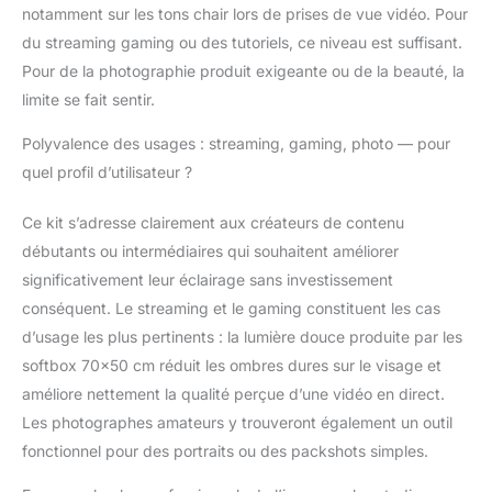
cm), 2 télécommandes,
notamment sur les tons chair lors de prises de vue vidéo. Pour
1x sac de transport en
du streaming gaming ou des tutoriels, ce niveau est suffisant.
nylon de luxe et 1x
Pour de la photographie produit exigeante ou de la beauté, la
manuel. Facile à
limite se fait sentir.
installer et démonter,
idéal pour les studios
Polyvalence des usages : streaming, gaming, photo — pour
et les tournages en
extérieur. Le sac de
quel profil d’utilisateur ?
transport inclus facilite
le transport de votre
Ce kit s’adresse clairement aux créateurs de contenu
matériel.
débutants ou intermédiaires qui souhaitent améliorer
significativement leur éclairage sans investissement
conséquent. Le streaming et le gaming constituent les cas
d’usage les plus pertinents : la lumière douce produite par les
softbox 70×50 cm réduit les ombres dures sur le visage et
améliore nettement la qualité perçue d’une vidéo en direct.
Les photographes amateurs y trouveront également un outil
fonctionnel pour des portraits ou des packshots simples.