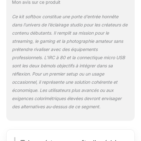
photographie de
Mon avis sur ce produit
portrait,
photographie de
Ce kit softbox constitue une porte d’entrée honnête
produit, et plus
dans l’univers de l’éclairage studio pour les créateurs de
encore. 📸 2
contenu débutants. Il remplit sa mission pour le
TÉLÉCOMMANDES -
Ajustez facilement la
streaming, le gaming et la photographie amateur sans
luminosité et la
prétendre rivaliser avec des équipements
température de
professionnels. L’IRC à 80 et la connectique micro USB
couleur des deux
sont les deux bémols objectifs à intégrer dans sa
softbox avec une
réflexion. Pour un premier setup ou un usage
seule télécommande
(piles non incluses,
occasionnel, il représente une solution cohérente et
nécessite 2 piles
économique. Les utilisateurs plus avancés ou aux
AAA). 🚀
exigences colorimétriques élevées devront envisager
CONSTRUCTION DE
des alternatives au-dessus de ce segment.
HAUTE QUALITÉ -
Softbox et trépieds
en matériaux
durables. La douille
E27 permet de
connecter différents