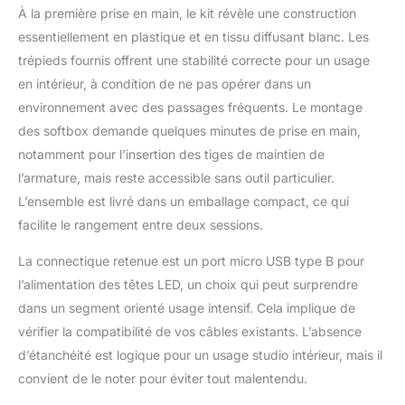
LUMIÈRE TRICOLORE
À la première prise en main, le kit révèle une construction
RÉGLABLE - Ce kit
essentiellement en plastique et en tissu diffusant blanc. Les
propose trois modes
d'éclairage : lumière
trépieds fournis offrent une stabilité correcte pour un usage
blanche, chaude et
en intérieur, à condition de ne pas opérer dans un
froide. Ajustez la
environnement avec des passages fréquents. Le montage
couleur selon vos
des softbox demande quelques minutes de prise en main,
besoins, parfait pour
YouTube,
notamment pour l’insertion des tiges de maintien de
enregistrement vidéo,
l’armature, mais reste accessible sans outil particulier.
streaming en direct,
L’ensemble est livré dans un emballage compact, ce qui
photographie de
facilite le rangement entre deux sessions.
portrait, photographie
de produit, et plus
La connectique retenue est un port micro USB type B pour
encore. 📸 2
l’alimentation des têtes LED, un choix qui peut surprendre
TÉLÉCOMMANDES -
Ajustez facilement la
dans un segment orienté usage intensif. Cela implique de
luminosité et la
vérifier la compatibilité de vos câbles existants. L’absence
température de couleur
d’étanchéité est logique pour un usage studio intérieur, mais il
des deux softbox avec
convient de le noter pour éviter tout malentendu.
une seule
télécommande (piles