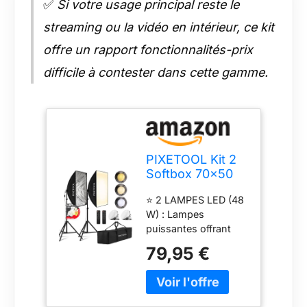
✅
Si votre usage principal reste le
streaming ou la vidéo en intérieur, ce kit
offre un rapport fonctionnalités-prix
difficile à contester dans cette gamme.
PIXETOOL Kit 2
Softbox 70x50
cm - Soft Box
⭐ 2 LAMPES LED (48
Studio Photo et
W) : Lampes
Éclairage
puissantes offrant
une luminosité de
79,95 €
4800 lumens, avec
112 perles de haute
qualité pour un
éclairage plus