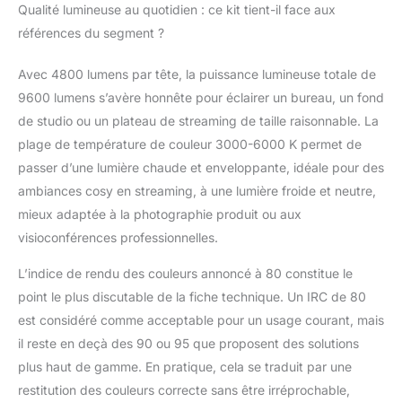
Qualité lumineuse au quotidien : ce kit tient-il face aux
non incluses, nécessite
références du segment ?
2 piles AAA). 🚀
CONSTRUCTION DE
HAUTE QUALITÉ -
Avec 4800 lumens par tête, la puissance lumineuse totale de
Softbox et trépieds en
9600 lumens s’avère honnête pour éclairer un bureau, un fond
matériaux durables. La
de studio ou un plateau de streaming de taille raisonnable. La
douille E27 permet de
plage de température de couleur 3000-6000 K permet de
connecter différents
types d'ampoules. Les
passer d’une lumière chaude et enveloppante, idéale pour des
softbox peuvent
ambiances cosy en streaming, à une lumière froide et neutre,
pivoter jusqu'à 210°,
mieux adaptée à la photographie produit ou aux
offrant une flexibilité
visioconférences professionnelles.
maximale dans le
positionnement de la
L’indice de rendu des couleurs annoncé à 80 constitue le
lumière. 📦 ENSEMBLE
point le plus discutable de la fiche technique. Un IRC de 80
COMPLET - Contient 2
softbox 70x50 cm
est considéré comme acceptable pour un usage courant, mais
avec diffuseurs, 2
il reste en deçà des 90 ou 95 que proposent des solutions
lampes de studio LED
plus haut de gamme. En pratique, cela se traduit par une
48W, 2 trépieds
restitution des couleurs correcte sans être irréprochable,
réglables (68 - 200