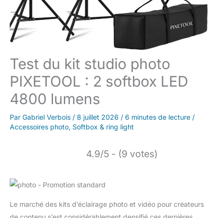
Test du kit studio photo
PIXETOOL : 2 softbox LED
4800 lumens
Par
Gabriel Verbois
/
8 juillet 2026
/
6 minutes de lecture
/
Accessoires photo
,
Softbox & ring light
4.9/5 - (9 votes)
Le marché des kits d’éclairage photo et vidéo pour créateurs
de contenu s’est considérablement densifié ces dernières