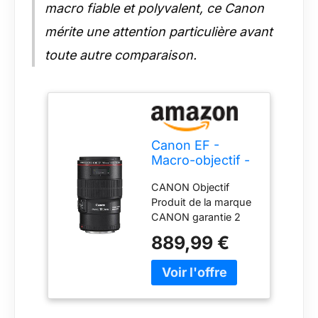
macro fiable et polyvalent, ce Canon
mérite une attention particulière avant
toute autre comparaison.
Canon EF -
Macro-objectif -
Noir - 100 mm -
CANON Objectif
F/2.8 L Macro IS
Produit de la marque
USM - Canon EF
CANON garantie 2
- Pour EOS 1000,
ans (sauf achat
1D, 50, 500, 5D,
889,99 €
marketplace) Voir ci-
7D, Kiss F, Kiss
dessous pour specs
X2, Kiss X3,
& informations
Rebel T1i, Rebel
complémentaires
XS, Rebel XSi