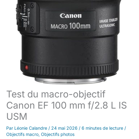
Test du macro-objectif
Canon EF 100 mm f/2.8 L IS
USM
Par
Léonie Calandre
/
24 mai 2026
/
6 minutes de lecture
/
Objectifs macro
,
Objectifs photos