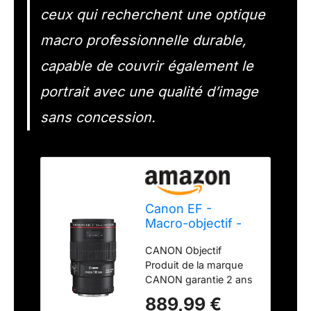
ceux qui recherchent une optique
macro professionnelle durable,
capable de couvrir également le
portrait avec une qualité d’image
sans concession.
Canon EF -
Macro-objectif -
Noir - 100 mm -
CANON Objectif
F/2.8 L Macro IS
Produit de la marque
USM - Canon EF -
CANON garantie 2 ans
Pour EOS 1000,
(sauf achat
1D, 50, 500, 5D,
889,99 €
marketplace) Voir ci-
7D, Kiss F, Kiss