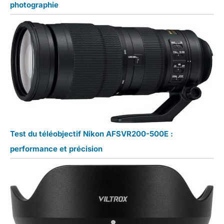
photographie
Test du téléobjectif Nikon AFSVR200-500E :
performance et précision