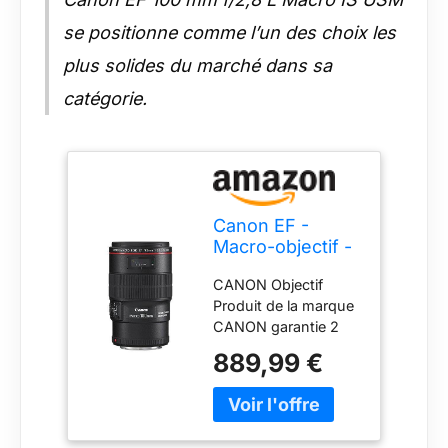
se positionne comme l’un des choix les
plus solides du marché dans sa
catégorie.
Canon EF -
Macro-objectif -
Noir - 100 mm -
CANON Objectif
F/2.8 L Macro IS
Produit de la marque
USM - Canon EF
CANON garantie 2
- Pour EOS 1000,
ans (sauf achat
1D, 50, 500, 5D,
889,99 €
marketplace) Voir ci-
7D, Kiss F, Kiss
dessous pour specs
X2, Kiss X3,
& informations
Rebel T1i, Rebel
complémentaires
XS, Rebel XSi