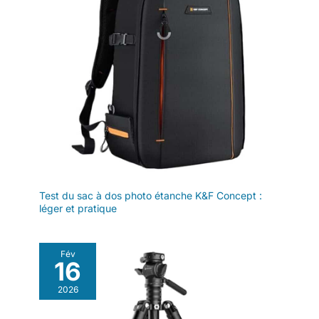
Test du sac à dos photo étanche K&F Concept :
léger et pratique
Fév
16
2026