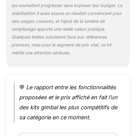
réglée pour des
qui souhaitent progresser sans exploser leur budget. La
couleurs chaudes,
froides et neutres et
stabilisation 3 axes assure un résultat convaincant pour
réglée pour des
des usages courants, et l’ajout de la lumière de
températures de
remplissage apporte une réelle valeur pratique.
couleur de 2700K-
Quelques limites subsistent face aux références
6500K Poteau
premium, mais pour le segment de prix visé, ce kit
d'extension intégré
de 193 mm : le
mérite une attention sérieuse.
stabilisateur de
cardan Hohem
iSteady M7 pour
smartphones ajoute
une tige d'extension
💬
Le rapport entre les fonctionnalités
intégrée de 193 mm,
qui peut simuler la
proposées et le prix affiché en fait l’un
vue de prise de vue
des kits gimbal les plus compétitifs de
du drone à un angle
élevé et prendre
sa catégorie en ce moment.
l'image de l'horizon à
un angle bas, en
prenant un