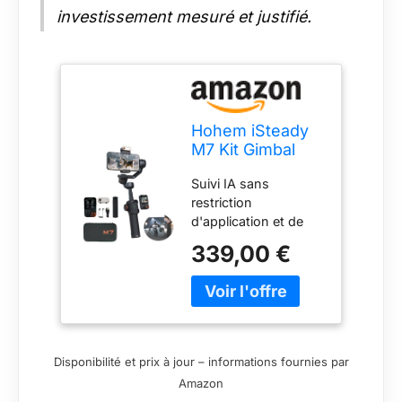
investissement mesuré et justifié.
Hohem iSteady
M7 Kit Gimbal
Stabilisateur
Suivi IA sans
pour
restriction
Smartphone, 3
d'application et de
Axes,
système : le tracker
Compatible avec
339,00 €
IA magnétique du
iPhone et
stabilisateur pour
Android, Inclut
smartphone Hohem
une Tige
M7 est mis à niveau
d'Extension de
vers 2M pixels, il sera
193 mm et une
plus rapide et plus
Lumière de
Disponibilité et prix à jour – informations fournies par
précis pour verrouiller
Remplissage
Amazon
l'objet
Réglable CCT et