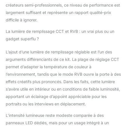
moteur du cardan de
créateurs semi-professionnels, ce niveau de performance est
l'iSteady M7 ont été
largement suffisant et représente un rapport qualité-prix
améliorées de 30 % par
rapport au cardan
difficile à ignorer.
iSteady M6. Il convient
à tous les téléphones
La lumière de remplissage CCT et RVB : un vrai plus ou un
portables iOS, Android
gadget superflu ?
ou Harmony avec une
largeur de 58 à 90 mm
L’ajout d’une lumière de remplissage réglable est l’un des
Rotation infinie à 360°
arguments différenciants de ce kit. La plage de réglage CCT
et mode ultra-large : le
permet d’adapter la température de couleur à
stabilisateur M7 permet
un panoramique infini à
l’environnement, tandis que le mode RVB ouvre la porte à des
360°, un roulis de -45°
effets créatifs plus prononcés. Dans les faits, cette lumière
à -45° et une
s’avère utile en intérieur ou en conditions de faible luminosité,
inclinaison de -50° à
apportant un éclairage d’appoint appréciable pour les
-275°, ce qui facilite la
prise de vue de
portraits ou les interviews en déplacement.
séquences plus
merveilleuses en mode
L’intensité lumineuse reste modeste comparée à des
Inception ou autre
panneaux LED dédiés, mais pour un usage intégré à un
mode