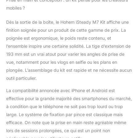
Hohem M7 présente
mobiles ?
une conception
intégrée à écran tactile
Dès la sortie de la boîte, le Hohem iSteady M7 Kit affiche une
détachable. L'écran
finition soignée pour un produit de cette gamme de prix. La
amélioré de 1,4 pouce
plus grand est plus
poignée est ergonomique, le poids reste contenu, et
facile à visualiser et à
l’ensemble inspire une certaine solidité. La tige d’extension de
utiliser. Lumière de
193 mm est un vrai atout pour varier les angles de prise de
remplissage réglable
vue, notamment pour les vlogs en selfie ou les plans en
CCT et RVB : le Hohem
iSteady M7 est équipé
plongée. L’assemblage du kit est rapide et ne nécessite aucun
d'une lumière de
outil particulier.
remplissage CCT et
RVB, qui peut être
La compatibilité annoncée avec iPhone et Android est
réglée pour des
effective pour la grande majorité des smartphones du marché,
couleurs chaudes,
à condition que le téléphone ne soit pas trop lourd ou trop
froides et neutres et
large. Le système de fixation par pince est classique mais
réglée pour des
températures de
efficace. On note que la prise en main reste agréable même
couleur de 2700K-
lors de sessions prolongées, ce qui est un point non
6500K Poteau