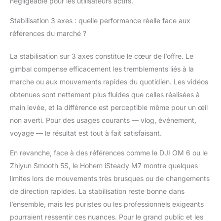
négligeable pour les utilisateurs actifs.
d'extension intégré de
193 mm : le
Stabilisation 3 axes : quelle performance réelle face aux
stabilisateur de cardan
références du marché ?
Hohem iSteady M7
pour smartphones
La stabilisation sur 3 axes constitue le cœur de l’offre. Le
ajoute une tige
d'extension intégrée de
gimbal compense efficacement les tremblements liés à la
193 mm, qui peut
marche ou aux mouvements rapides du quotidien. Les vidéos
simuler la vue de prise
obtenues sont nettement plus fluides que celles réalisées à
de vue du drone à un
main levée, et la différence est perceptible même pour un œil
angle élevé et prendre
l'image de l'horizon à
non averti. Pour des usages courants — vlog, événement,
un angle bas, en
voyage — le résultat est tout à fait satisfaisant.
prenant un blockbuster
avec le poteau
En revanche, face à des références comme le DJI OM 6 ou le
d'extension intégré
Zhiyun Smooth 5S, le Hohem iSteady M7 montre quelques
Charge utile plus
limites lors de mouvements très brusques ou de changements
importante utilisable
de direction rapides. La stabilisation reste bonne dans
pour plus de
smartphones : les
l’ensemble, mais les puristes ou les professionnels exigeants
performances du
pourraient ressentir ces nuances. Pour le grand public et les