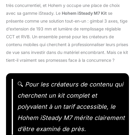
très concurrentiel, et Hohem y occupe une place de choix
avec sa gamme iSteady. Le
Hohem iSteady M7 Kit
se
présente comme une solution tout-en-un : gimbal 3 axes, tige
d’extension de 193 mm et lumière de remplissage réglable
CCT et RVB. Un ensemble pensé pour les créateurs de
contenu mobiles qui cherchent à professionnaliser leurs prises
de vue sans investir dans du matériel encombrant. Mais ce kit
tient-il vraiment ses promesses face à la concurrence ?
🔍
Pour les créateurs de contenu qui
cherchent un kit complet et
polyvalent à un tarif accessible, le
Hohem iSteady M7 mérite clairement
d’être examiné de près.