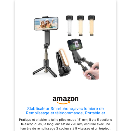
présente un design pliable
problème de perdre la cible de
intégré avec un trépied intégré
suivi dans l'obscurité.
[5], rendant la création en solo
Technologie de suivi 4.0 AI
sans effort et le stockage sans
nouvellement mise à niveau: Elle
tracas. Restez concentré - Avec
peut suivre avec précision
ActiveTrack 7.0 de DJI Mimo,
n'importe quel sujet et continuer
suivez les sujets avec votre
à suivre la cible. Qu'il s'agisse
nacelle dans des scénarios
de photographier des
plus diversifiés. Peu importe
personnes dynamiques ou des
l'audace de vos mouvements,
objets en mouvement rapide, le
profitez d'un suivi fluide à
stabilisateur peut garder la
chaque étape. Capturez comme
cible clairement dans l'objectif.
un Pro dès le premier jour -
Tige d'extension intégrée de
Appairez votre Osmo Mobile 7
216mm: Elle peut vous aider à
avec DJI Mimo pour ShotGuides
prendre des photos plus multi-
et Édition en un seul clic. Filmez
angles et créatives. Qu'il
et modifiez comme un pro,
s'agisse de selfies, de photos
économisant du temps et
de groupe ou de prise de vue
améliorant instantanément votre
d'objets éloignés, la conception
narration créative. Ultra-légère
de la tige d'extension rend votre
avec prise en main confortable
perspective de prise de vue
- Avec seulement 300 grammes
plus flexible Poignée
[4], Osmo Mobile 7 se vante
ergonomique: Qu'il s'agisse
d'un design ergonomique et
d'une utilisation à une main ou
Stabilisateur Smartphone,avec lumière de
d'une poignée antidérapante, ce
d'une prise à deux mains, la
Remplissage et télécommande, Portable et
qui en fait la nacelle de
conception de la poignée peut
Pliable, Perche à Selfie à Cardan Portable pour
téléphone idéale pour une
minimiser la fatigue de la main,
Pratique et pliable: la taille pliée est de 151 mm, il y a 5 sections
Vidéo Vlog, Compatible avec Android/iOS
utilisation prolongée. Renforcez
vous permettant de maintenir
télescopiques, la longueur est de 720 mm, est livré avec une
votre créativité stable - Osmo
une posture confortable
lumière de remplissage 3 couleurs à 9 vitesses et un trépied.
Mobile 7 offre un temps de
pendant la prise de vue et