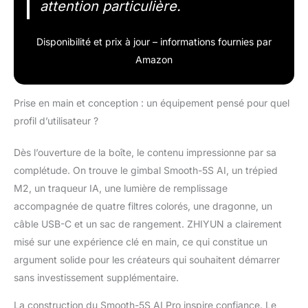
attention particulière.
Disponibilité et prix à jour – informations fournies par
Amazon
Prise en main et conception : un équipement pensé pour quel
profil d’utilisateur ?
Dès l’ouverture de la boîte, le contenu impressionne par sa
complétude. On trouve le gimbal Smooth-5S AI, un trépied
M2, un traqueur IA, une lumière de remplissage
accompagnée de quatre filtres colorés, une dragonne, un
câble USB-C et un sac de rangement. ZHIYUN a clairement
misé sur une expérience clé en main, ce qui constitue un
argument solide pour les créateurs qui souhaitent démarrer
sans investissement supplémentaire.
La construction du Smooth-5S AI Pro inspire confiance. Le