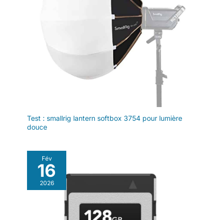
télécharger la dernière version
de Mimo.
Test : smallrig lantern softbox 3754 pour lumière
douce
Fév
16
2026