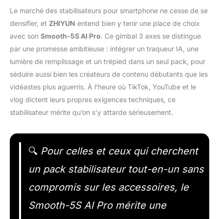
Le marché des stabilisateurs pour smartphone ne cesse de se
densifier, et
ZHIYUN
entend bien y tenir une place de choix
avec son
Smooth-5S AI Pro
. Ce gimbal 3 axes se distingue
par une promesse ambitieuse : intégrer un traqueur IA, une
lumière de remplissage et un trépied dans un seul pack, pour
séduire aussi bien les créateurs de contenu débutants que les
vidéastes plus aguerris. À l’heure où TikTok, YouTube et le
vlog dictent leurs propres exigences techniques, ce
stabilisateur mérite qu’on s’y attarde sérieusement.
🔍
Pour celles et ceux qui cherchent
un pack stabilisateur tout-en-un sans
compromis sur les accessoires, le
Smooth-5S AI Pro mérite une