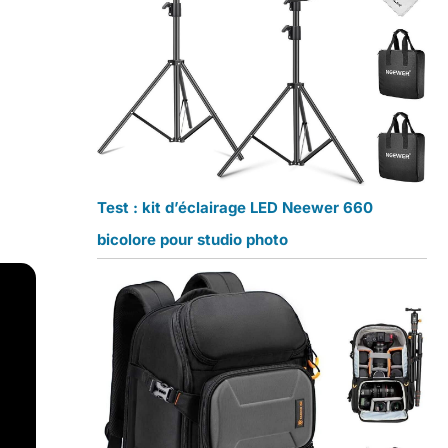
Test : kit d’éclairage LED Neewer 660
bicolore pour studio photo