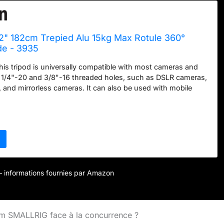
" 182cm Trepied Alu 15kg Max Rotule 360°
de - 3935
This tripod is universally compatible with most cameras and
 1/4"-20 and 3/8"-16 threaded holes, such as DSLR cameras,
 and mirrorless cameras. It can also be used with mobile
jectors. NOTE: For camera with telephoto zoom lens, you
ipod mount ring or telephoto lens bracket additionally for
Easy Set Up and Portable: 4-section column legs with 3 quick
ks allows you to adjust the working height from 17" to 72" in
lden size is easily took to anywhere for outdoor
aving you more time and can make you more focused on
ooting. 360° Metal Ball Head: The specially designed 36mm
 can rotate 360 degree, allowing you to take photos at any
r – informations fournies par Amazon
ly and vertically. Simply attach your cell phone or camera
and rotate the ball head to take perfect pictures. 2-in-1
 The tripod can be easily truned into a monopod or walking
make your photography more diverse. It is a good companion
nium SMALLRIG face à la concurrence ?