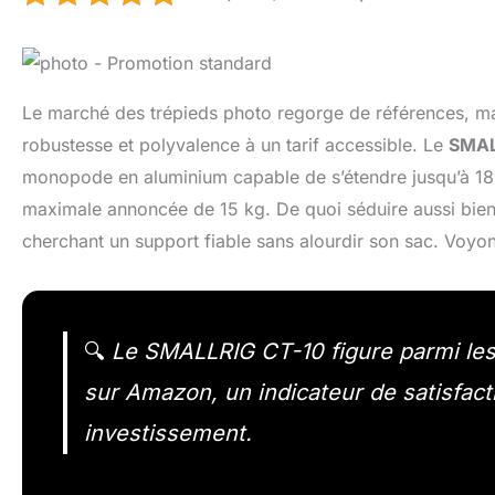
Le marché des trépieds photo regorge de références, mais
robustesse et polyvalence à un tarif accessible. Le
SMAL
monopode en aluminium capable de s’étendre jusqu’à 18
maximale annoncée de 15 kg. De quoi séduire aussi bie
cherchant un support fiable sans alourdir son sac. Voyons
🔍
Le SMALLRIG CT-10 figure parmi les 
sur Amazon, un indicateur de satisfacti
investissement.