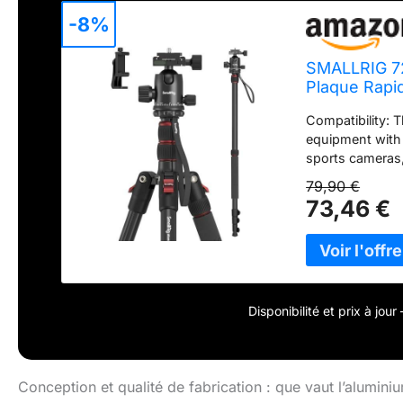
-8%
SMALLRIG 72
Plaque Rapi
Compatibility: 
equipment with
sports cameras,
phones and pro
79,90 €
need to buy a tr
73,46 €
better balance 
release flip-loc
seconds. 17" fo
photography, s
enjoying the sh
metal ball head
Disponibilité et prix à jou
angle horizontal
onto the tripod 
Tripod Monopod:
stick alone to 
Conception et qualité de fabrication : que vaut l’alumi