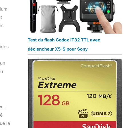
nium
t
es
Test du flash Godox iT32 TTL avec
ides
déclencheur X5-S pour Sony
 un
au
ent
té
ue la