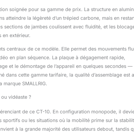
king or traveling. And the central pole can be inverted to
ngle shooting and macro photography.
ition soignée pour sa gamme de prix. La structure en alumi
ns atteindre la légèreté d’un trépied carbone, mais en restan
 sections de jambes coulissent avec fluidité, et les blocag
s en extérieur.
nts centraux de ce modèle. Elle permet des mouvements flu
idéo en plan séquence. La plaque à dégagement rapide,
tage et le démontage de l’appareil en quelques secondes —
onné dans cette gamme tarifaire, la qualité d’assemblage est 
e la marque SMALLRIG.
ou vidéaste ?
férenciant de ce CT-10. En configuration monopode, il devi
ortifs ou les situations où la mobilité prime sur la stabili
ient à la grande majorité des utilisateurs debout, tandis q