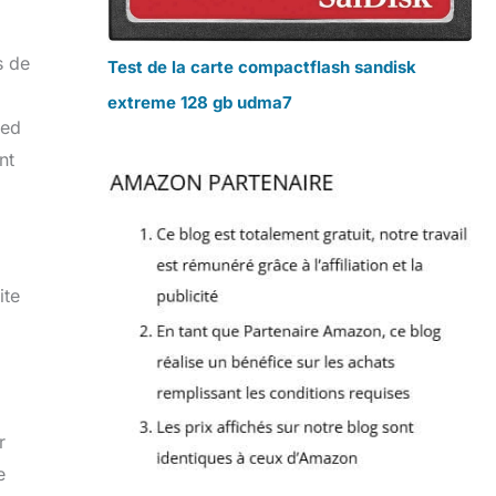
s de
Test de la carte compactflash sandisk
extreme 128 gb udma7
ied
nt
ite
r
e