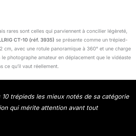
 rares sont celles qui parviennent à concilier légèreté,
LRIG CT-10 (réf. 3935)
se présente comme un trépied-
2 cm, avec une rotule panoramique à 360° et une charge
n le photographe amateur en déplacement que le vidéaste
 ce qu’il vaut réellement.
10 trépieds les mieux notés de sa catégorie
on qui mérite attention avant tout