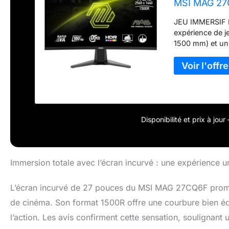
MSI MAG 27
JEU IMMERSIF E
expérience de j
1500 mm) et un 
écrans. 27" WQH
un taux de rafr
et des mouvemen
(GtG, Min.) es
- Le MAG 27CQ6F
sRGB pour des im
fonction Less Bl
Disponibilité et prix à jou
oculaire. CONT
excellent contra
dynamique (100M:
sombres et opt
Immersion totale avec l’écran incurvé : une expérience u
CEC - Les optio
comprennent le
L’écran incurvé de 27 pouces du MSI MAG 27CQ6F prome
CEC (WQHD / 144
de cinéma. Son format 1500R offre une courbure bien équ
est inclinable.
l’action. Les avis confirment cette sensation, soulignan