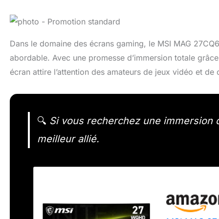
Dans le domaine des écrans gaming, le MSI MAG 27CQ6F s
abordable. Avec une promesse d’immersion totale grâce à 
écran attire l’attention des amateurs de jeux vidéo et de
🔍
Si vous recherchez une immersion de
meilleur allié.