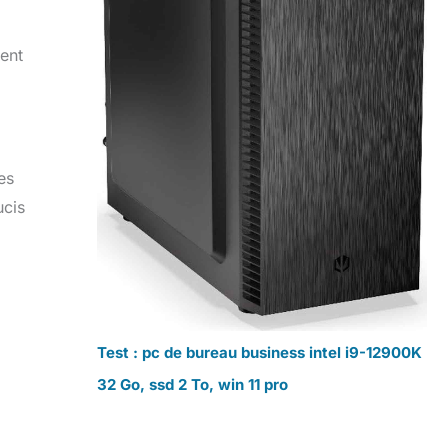
hent
es
ucis
Test : pc de bureau business intel i9-12900K
32 Go, ssd 2 To, win 11 pro