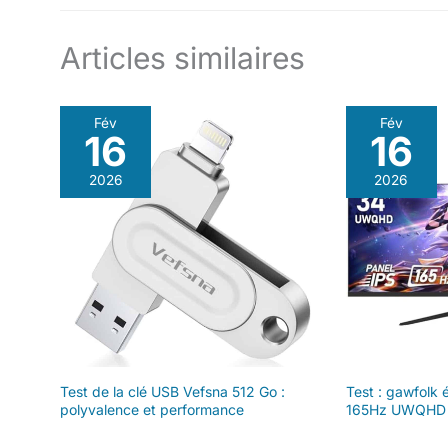
Articles similaires
Fév
Fév
16
16
2026
2026
Test de la clé USB Vefsna 512 Go :
Test : gawfolk
polyvalence et performance
165Hz UWQHD