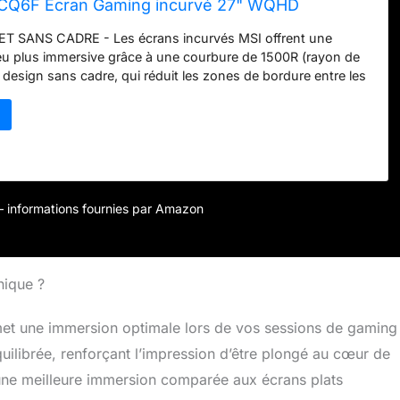
CQ6F Écran Gaming incurvé 27" WQHD
T SANS CADRE - Les écrans incurvés MSI offrent une
eu plus immersive grâce à une courbure de 1500R (rayon de
design sans cadre, qui réduit les zones de bordure entre les
D, 180 HZ - Dalle Rapid VA 2560 x 1440 (format 16:9) avec
aîchissement élevé de 180 Hz (Adaptive-Sync) pour une visée
ts fluides ; le temps de réponse ultra-faible de 0,5 ms
t idéal pour les événements es LARGE GAMME DE COULEURS
 prend en charge jusqu'à 1,07 milliard de couleurs à 105%
ages et des détails plus immersifs ; il est doté de la
ue Light et de l'anti-scintillement pour réduire la fatigue
r – informations fournies par Amazon
RASTE DYNAMIQUE & AI VISION - La dalle Rapid VA offre un
ste natif de 5000:1 et prend en charge le contraste
1) ; MSI AI Vision enrichit les détails dans les zones
imise la luminosité et les couleurs. CONNECTIVITÉ HDMI
nique ?
ns d'interface pour console PC et ordinateur portable
s ports DisplayPort 1.4a (WQHD / 180 Hz max.) et HDMI 2.0b
t une immersion optimale lors de vos sessions de gaming 
 Hz max.) ; L'écran dispose d'un joystick à 5 directions et
ilibrée, renforçant l’impression d’être plongé au cœur de
t une meilleure immersion comparée aux écrans plats