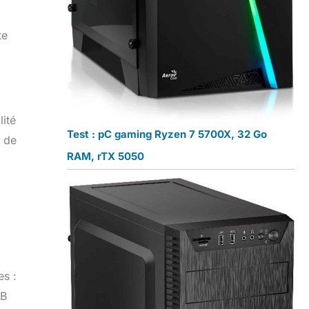
te
lité
Test : pC gaming Ryzen 7 5700X, 32 Go
e de
RAM, rTX 5050
es :
SB