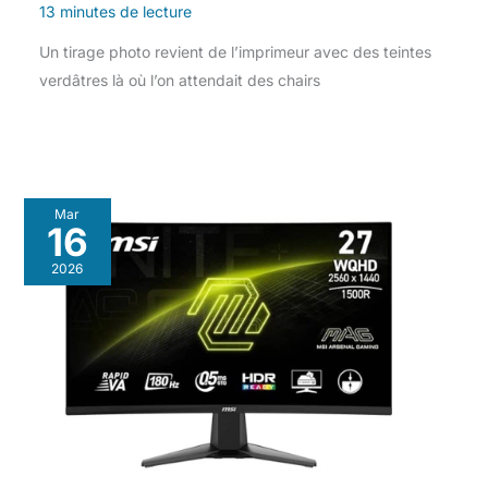
13 minutes de lecture
Un tirage photo revient de l’imprimeur avec des teintes
verdâtres là où l’on attendait des chairs
Mar
16
2026