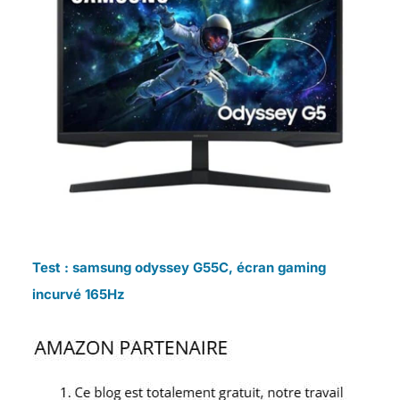
Test : samsung odyssey G55C, écran gaming
incurvé 165Hz