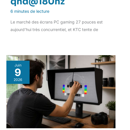
qhd@180hz
6 minutes de lecture
Le marché des écrans PC gaming 27 pouces est
aujourd’hui très concurrentiel, et KTC tente de
Juin
9
2026