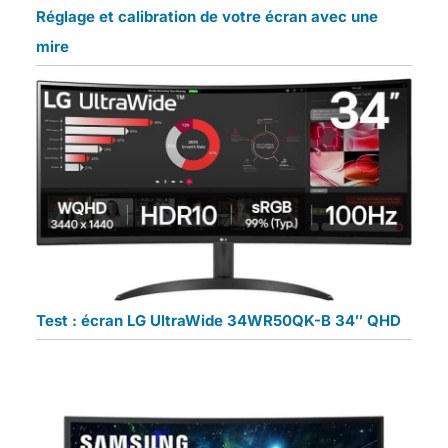
Réglage et calibration de votre écran avec une
mire
Test : écran LG UltraWide 34WR50QK-B 34″ QHD