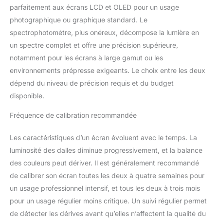
Windows L'appareil se connecte via USB-C et comprend un
parfaitement aux écrans LCD et OLED pour un usage
adaptateur USB-A, ainsi qu'une pochette de transport et de
rangement très pratique
photographique ou graphique standard. Le
spectrophotomètre, plus onéreux, décompose la lumière en
un spectre complet et offre une précision supérieure,
notamment pour les écrans à large gamut ou les
environnements prépresse exigeants. Le choix entre les deux
dépend du niveau de précision requis et du budget
disponible.
Fréquence de calibration recommandée
Les caractéristiques d’un écran évoluent avec le temps. La
luminosité des dalles diminue progressivement, et la balance
des couleurs peut dériver. Il est généralement recommandé
de calibrer son écran toutes les deux à quatre semaines pour
un usage professionnel intensif, et tous les deux à trois mois
pour un usage régulier moins critique. Un suivi régulier permet
de détecter les dérives avant qu’elles n’affectent la qualité du