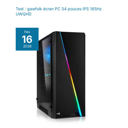
Test : gawfolk écran PC 34 pouces IPS 165Hz
UWQHD
Fév
16
2026