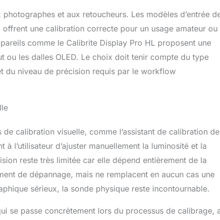
S : Ne laissez ni
avec le logiciel Apple Pro
 photographes et aux retoucheurs. Les modèles d’entrée d
x ni un écran non
Display Calibrator sur
ré fausser votre
macOS (26.4 Tahoe ou
ffrent une calibration correcte pour un usage amateur ou
avec des couleurs
version ultérieure) pour la
aturées. Spyder
calibration native des
appareils comme le Calibrite Display Pro HL proposent une
une norme précise,
écrans Apple Pro Display
t ou les dalles OLED. Le choix doit tenir compte du type
elle pour corriger,
XDR, Apple Studio Display
 et maîtriser vos
et des écrans intégrés des
 et du niveau de précision requis par le workflow
ls dès le départ
MacBook Pro avec
R UNE IMAGE
processeurs Apple Silicon
TIQUE : Un outil
Ce colorimètre permet un
ration est essentiel
étalonnage cohérent des
lle
stituer fidèlement
moniteurs, il mesure avec
s chairs, ombres et
précision écrans LCD,
es. Chaque détail
mini-LED, OLED, dalles
 de calibration visuelle, comme l’assistant de calibration de
e pour créer des
Apple XDR et écrans
l’utilisateur d’ajuster manuellement la luminosité et la
s qui traduisent
super lumineux
tesse votre vision
Recommandé pour la
ision reste très limitée car elle dépend entièrement de la
que COMPATIBILITÉ
postprod Vidéo, la
DU : L’outil de
retouche et conception
ustement de dépannage, mais ne remplacent en aucun cas une
ion des couleurs et
d'images haute qualité.
aphique sérieux, la sonde physique reste incontournable.
ciel permettent de
Pour des résultats encore
 la luminosité, le
meilleurs, utilisez les
lanc et les courbes
chartes d'étalonnage
 qui se passe concrètement lors du processus de calibrage, a
our calibrer avec
ColorChecker de Calibrite