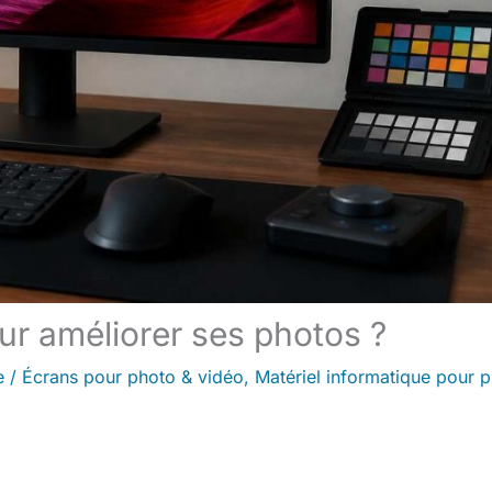
r améliorer ses photos ?
e
/
Écrans pour photo & vidéo
,
Matériel informatique pour 