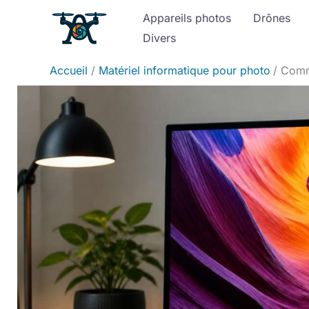
Aller
Appareils photos
Drônes
au
Divers
contenu
Accueil
Matériel informatique pour photo
Comme