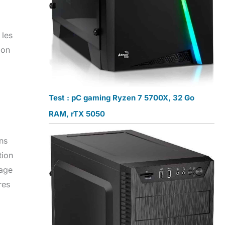
 les
ion
Test : pC gaming Ryzen 7 5700X, 32 Go
RAM, rTX 5050
ans
tion
rage
res