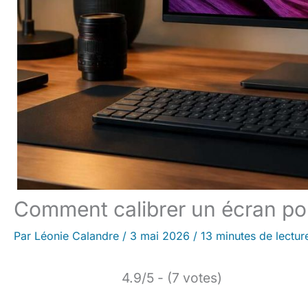
Comment calibrer un écran pou
Par
Léonie Calandre
/
3 mai 2026
/
13 minutes de lectur
4.9/5 - (7 votes)