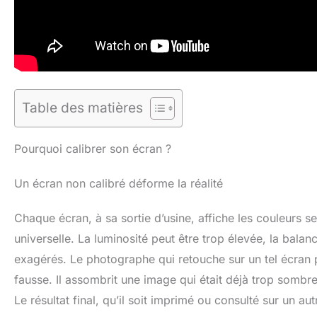
Table des matières
Pourquoi calibrer son écran ?
Un écran non calibré déforme la réalité
Chaque écran, à sa sortie d’usine, affiche les couleurs 
universelle. La luminosité peut être trop élevée, la balanc
exagérés. Le photographe qui retouche sur un tel écran 
fausse. Il assombrit une image qui était déjà trop sombre
Le résultat final, qu’il soit imprimé ou consulté sur un au