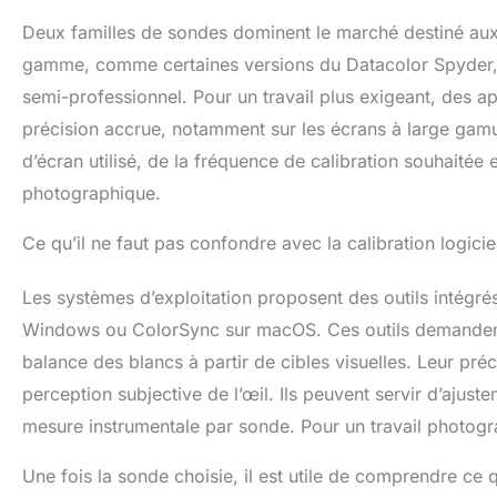
PROFESSIONNELS POUR
COULEUR
Deux familles de sondes dominent le marché destiné aux
LES PHOTOGRAPHES:
vos yeu
SpyderPro associe un
calib
gamme, comme certaines versions du Datacolor Spyder, o
spectromètre haute
regard 
précision à un logiciel de
surs
semi-professionnel. Pour un travail plus exigeant, des 
calibrage avancé, offrant
établit 
précision accrue, notamment sur les écrans à large gamu
un calibrage en un clic et
essenti
des réglages
éditer
d’écran utilisé, de la fréquence de calibration souhaitée
personnalisables pour les
visue
photographique.
écrans d'ordinateurs.
POU
PRÉCISION UNIFORME
AUTHEN
SUR TOUS LES ÉCRANS:
de calib
Ce qu’il ne faut pas confondre avec la calibration logicie
Obtiens des couleurs
pour re
constantes sur tous tes
les ton
appareils. Synchronise
lumièr
Les systèmes d’exploitation proposent des outils intégrés
plusieurs écrans,
compt
Windows ou ColorSync sur macOS. Ces outils demandent à 
moniteurs ou ordinateurs
image
portables avec
avec jus
balance des blancs à partir de cibles visuelles. Leur préc
StudioMatch. Cet outil de
artisti
calibrage couleur garantit
ETEN
perception subjective de l’œil. Ils peuvent servir d’aj
un affichage fidèle et
calibrat
mesure instrumentale par sonde. Pour un travail photogr
harmonisé. OPTIMISÉ
son logi
POUR LES FLUX
régler
NUMÉRIQUES:
point b
Une fois la sonde choisie, il est utile de comprendre ce
Compatible avec les
gamma p