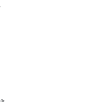
e
fin