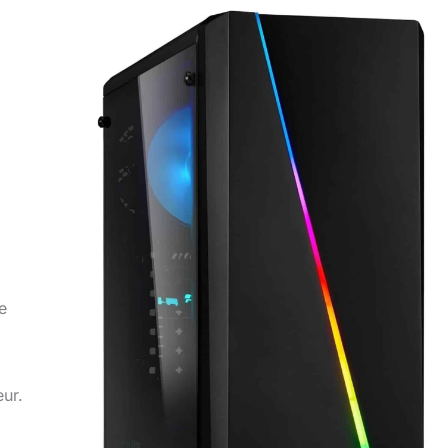
e
eur.