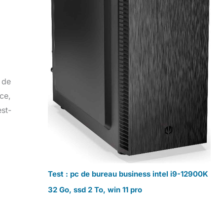
 de
ce,
est-
Test : pc de bureau business intel i9-12900K
32 Go, ssd 2 To, win 11 pro