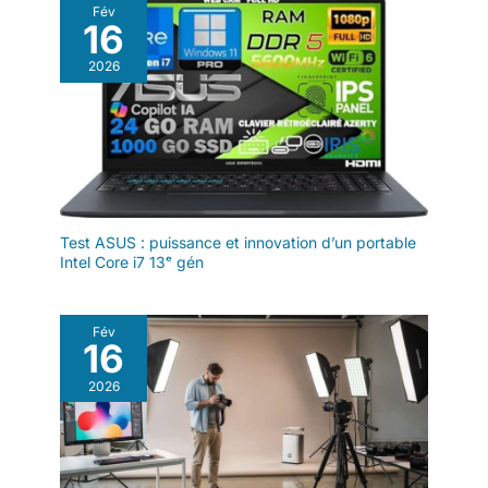
Fév
16
2026
Test ASUS : puissance et innovation d’un portable
Intel Core i7 13ᵉ gén
Fév
16
2026