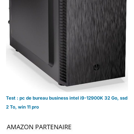
Test : pc de bureau business intel i9-12900K 32 Go, ssd
2 To, win 11 pro