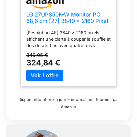
LG 27UP850K-W Monitor PC
68,6 cm [27] 3840 x 2160 Pixel
4K Ultra HD LED Argento,
[Résolution 4K] 3840 x 2160 pixels
Bianco (27IN IPS 3840X2160
affichent une clarté à couper le souffle et
16:9 5MS - 1200:1
des détails fins avec quatre fois la
HDMI/DISPLAYPORT/USB C)
résolution Full HD. HDR propre et
345,05 €
lumineux : ce moniteur prend en charge
324,84 €
le VESA DisplayHDR 400 avec une large
gamme de luminosité et de contraste,
permettant une immersion visuelle
spectaculaire dans les derniers jeux,
films et images HDR [Écran IPS 4K de 27
pouces] offre une expérience visuelle
Disponibilité et prix à jour – informations fournies par
confortable en réduisant le changement
Amazon
de couleur des différents points de vue.
[USB Type-C] permet l'affichage vidéo
4K, le transfert de données et le
chargement d'un ordinateur
portable/appareil mobile, le tout en