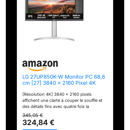
LG 27UP850K-W Monitor PC 68,6
cm [27] 3840 x 2160 Pixel 4K
Ultra HD LED Argento, Bianco
[Résolution 4K] 3840 x 2160 pixels
(27IN IPS 3840X2160 16:9 5MS -
affichent une clarté à couper le souffle et
1200:1 HDMI/DISPLAYPORT/USB
des détails fins avec quatre fois la
C)
résolution Full HD. HDR propre et lumineux
345,05 €
: ce moniteur prend en charge le VESA
324,84 €
DisplayHDR 400 avec une large gamme de