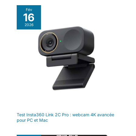
ordinateur portable, un mini PC ou une console. La
compatibilité VESA 100×100 mm permet une installation sur
Fév
bras ou support mural, tandis que les bordures fines sur trois
16
côtés facilitent les configurations multi-écrans.
2026
Test Insta360 Link 2C Pro : webcam 4K avancée
pour PC et Mac