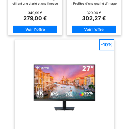
offrant une clarté et une finesse
: Profitez d’une qualité d’image
de détail à couper le souffle,
ultra-net avec une résolution
ainsi qu'une résolution UHD
3840 x 2160, un taux de
349,99 €
329,00 €
Compatible VESA DisplayHDR
rafraîchissement de 120 Hz et
279,00 €
302,27 €
400, cet écran offre une
une technologie IPS. Idéal pour
luminosité et un contraste
la productivité et le
intenses, pour une immersion
divertissement, avec AMD
visuelle totale dans vos jeux,
FreeSync Premium. Connexion
films et images HDR les plus
facile via 2 ports HDMI 2.1 et 1
récents. La dalle IPS avec une
DisplayPort 1.4. PRÉCISION
-10%
couverture de 95% de l'espace
DES COULEURS ÉCLATANTE :
colorimétrique DCI-P3 offre une
Affichage réaliste grâce à une
précision des couleurs
couverture sRGB de 99 %, un
exceptionnelle et un angle de
contraste 1500:1 et plus d’un
vision large. Profitez de
milliard de couleurs. CONFORT
couleurs riches, nettes, avec un
OCULAIRE RENFORCÉ : Certifié
rendu fidèle à la réalité. Le port
TÜV Rheinland 4 étoiles, avec
USB Type-C permet l'affichage
ComfortView Plus pour réduire
vidéo 4K, le transfert de
la lumière bleue à ≤35 %, sans
données et le chargement d'un
altérer les couleurs. FLUIDITÉ
ordinateur portable/appareil
POUR LE TRAVAIL & LES
mobile jusqu'à 90W, le tout en
LOISIRS : 120 Hz et faible temps
même temps via un seul câble.
de réponse pour une
La fonction Black Stabilizer
expérience sans saccades,
éclaircit de manière dynamique
idéale pour les vidéos, jeux et
les scènes sombres pour vous
multitâche. HAUT-PARLEURS
aider à repérer les ennemis
INTÉGRÉS & DESIGN
dans l'obscurité.
ERGONOMIQUE : Haut-parleurs
5W stéréo avec profils audio
personnalisables. Pied réglable