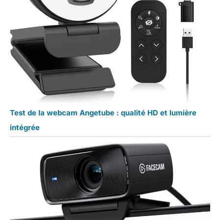
Test de la webcam Angetube : qualité HD et lumière
intégrée