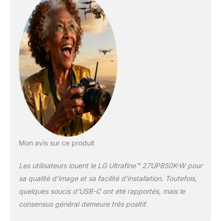
même temps sur un seul câble. [DCI-
P3] 95 % (typ) de couverture du spectre
DCI-P3 est une excellente solution pour
une couleur très précise. [MAXXAUDIO]
Les haut-parleurs stéréo 5 W avec
MaxxAudio prennent en charge des
effets sonores réalistes et un son
puissant pour une expérience immersive
complète.
Mon avis sur ce produit
Les utilisateurs louent le LG Ultrafine™ 27UP850K-W pour
sa qualité d’image et sa facilité d’installation. Toutefois,
quelques soucis d’USB-C ont été rapportés, mais le
consensus général demeure très positif.