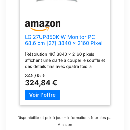
LG 27UP850K-W Monitor PC
68,6 cm [27] 3840 x 2160 Pixel
4K Ultra HD LED Argento,
[Résolution 4K] 3840 x 2160 pixels
Bianco (27IN IPS 3840X2160
affichent une clarté à couper le souffle et
16:9 5MS - 1200:1
des détails fins avec quatre fois la
HDMI/DISPLAYPORT/USB C)
résolution Full HD. HDR propre et
345,05 €
lumineux : ce moniteur prend en charge
324,84 €
le VESA DisplayHDR 400 avec une large
gamme de luminosité et de contraste,
permettant une immersion visuelle
spectaculaire dans les derniers jeux,
films et images HDR [Écran IPS 4K de 27
pouces] offre une expérience visuelle
Disponibilité et prix à jour – informations fournies par
confortable en réduisant le changement
Amazon
de couleur des différents points de vue.