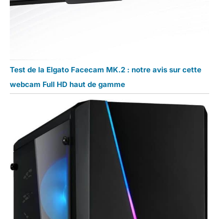
Test de la Elgato Facecam MK.2 : notre avis sur cette
webcam Full HD haut de gamme