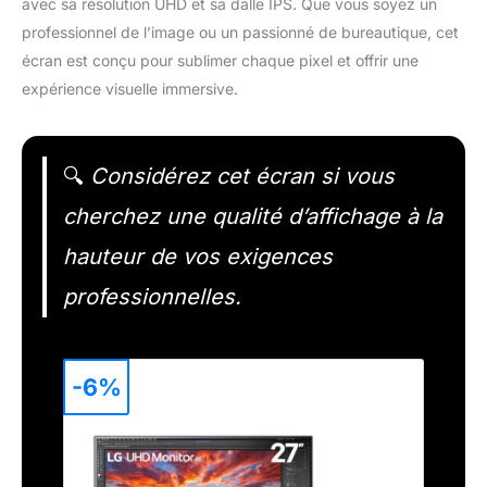
avec sa résolution UHD et sa dalle IPS. Que vous soyez un
professionnel de l’image ou un passionné de bureautique, cet
écran est conçu pour sublimer chaque pixel et offrir une
expérience visuelle immersive.
🔍
Considérez cet écran si vous
cherchez une qualité d’affichage à la
hauteur de vos exigences
professionnelles.
-6%