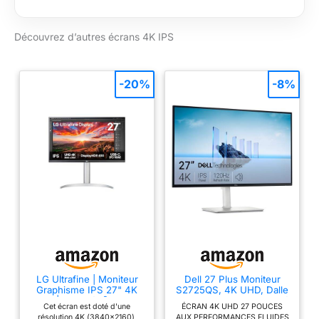
[USB Type-C] permet l'affichage vidéo
4K, le transfert de données et le
Découvrez d’autres écrans 4K IPS
chargement d'un ordinateur
portable/appareil mobile, le tout en
même temps sur un seul câble. [DCI-
P3] 95 % (typ) de couverture du spectre
-20%
-8%
DCI-P3 est une excellente solution pour
une couleur très précise. [MAXXAUDIO]
Les haut-parleurs stéréo 5 W avec
MaxxAudio prennent en charge des
effets sonores réalistes et un son
puissant pour une expérience immersive
complète.
LG Ultrafine | Moniteur
Dell 27 Plus Moniteur
Graphisme IPS 27" 4K
S2725QS, 4K UHD, Dalle
UHD | 400cd/m² USB-C
IPS, 120Hz, Blanc cendré
Cet écran est doté d'une
ÉCRAN 4K UHD 27 POUCES
(PD 96W)
résolution 4K (3840x2160),
AUX PERFORMANCES FLUIDES