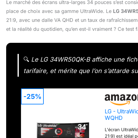
Le marché des écrans ultra-larges 34 pouces s’est cons
place de choix avec sa gamme UltraWide. Le
LG 34WR
21:9, avec une dalle VA QHD et un taux de rafraîchissem
et la réalité du quotidien, qu’en est-il vraiment ? Ce test fa
🔍
Le LG 34WR50QK-B affiche une fiche
tarifaire, et mérite que l’on s’attarde s
-25%
LG - UltraWi
WQHD
L'écran UltraWi
21:9) est idéal 