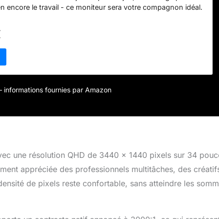
en encore le travail - ce moniteur sera votre compagnon idéal.
) avec HDR10 : ce moniteur est compatible avec le HDR10
e élevée), basé sur l'espace colorimétrique sRGB 99%,
€
ge des niveaux spécifiques de couleur et de luminosité qui
spectateurs de profiter des couleurs saisissantes du
iteur est doté des modes Flicker Safe et Lecture, qui
tillement et la lumière bleue. Ainsi, la fatigue oculaire est
ces fonctionnalités. Prise en charge des logiciels Picture By
 Controller pour contrôler deux PC connectés à l'écran en
r – informations fournies par Amazon
s pouvez régler l'inclinaison de ce grand écran pour le
position optimale pour vous.
ec une résolution QHD de 3440 x 1440 pixels sur 34 pouc
rement appréciée des professionnels multitâches, des créatif
ensité de pixels reste confortable, sans atteindre les somm