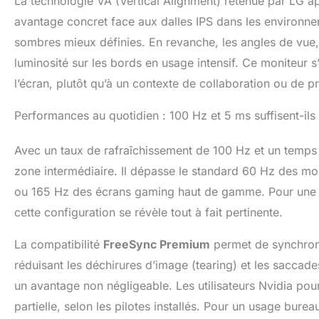
La technologie VA (Vertical Alignment) retenue par LG a
avantage concret face aux dalles IPS dans les environne
sombres mieux définies. En revanche, les angles de vue,
luminosité sur les bords en usage intensif. Ce moniteur s’
l’écran, plutôt qu’à un contexte de collaboration ou de pr
Performances au quotidien : 100 Hz et 5 ms suffisent-ils
Avec un taux de rafraîchissement de 100 Hz et un temp
zone intermédiaire. Il dépasse le standard 60 Hz des mon
ou 165 Hz des écrans gaming haut de gamme. Pour une ut
cette configuration se révèle tout à fait pertinente.
La compatibilité
FreeSync Premium
permet de synchroni
réduisant les déchirures d’image (tearing) et les saccad
un avantage non négligeable. Les utilisateurs Nvidia pou
partielle, selon les pilotes installés. Pour un usage burea