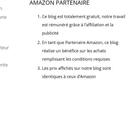
n
une
teur
ente