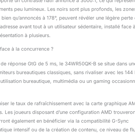
pporte un contraste natif annoncé à 3000:1, ce qui représen
ments peu lumineux. Les noirs sont plus profonds, les zone
 bien qu’annoncés à 178°, peuvent révéler une légère perte
adresse avant tout à un utilisateur sédentaire, installé face 
ésentation à plusieurs.
 face à la concurrence ?
s de réponse GtG de 5 ms, le 34WR50QK-B se situe dans un
iteurs bureautiques classiques, sans rivaliser avec les 144
ilisation bureautique, multimédia ou un gaming occasionn
ser le taux de rafraîchissement avec la carte graphique A
es. Les joueurs disposant d’une configuration AMD trouveront
rront également en bénéficier via la compatibilité G-Sync
utique intensif ou de la création de contenu, ce niveau de flu