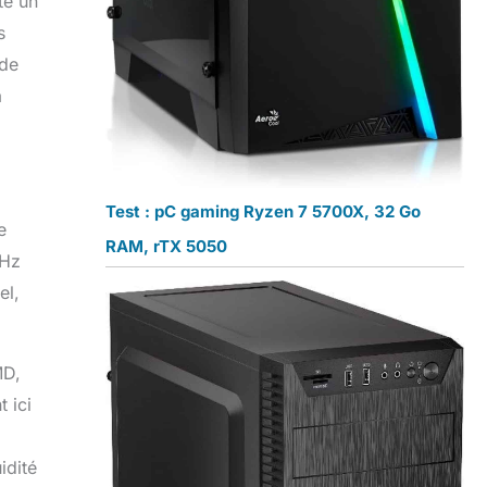
te un
s
 de
à
Test : pC gaming Ryzen 7 5700X, 32 Go
e
RAM, rTX 5050
 Hz
el,
MD,
 ici
idité