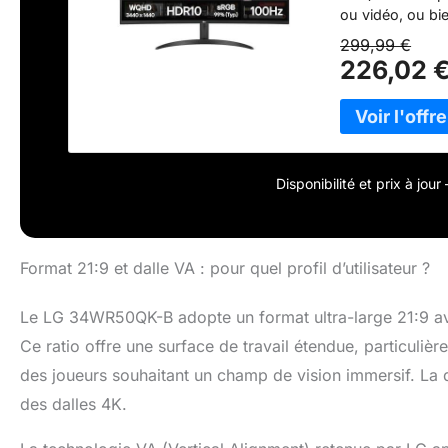
ou vidéo, ou bi
sRGB 99% (Typ.
299,99 €
(plage dynamiqu
226,02 
prenant en char
permettent aux 
contenu. Ce mon
réduisent le scin
réduite grâce à 
Picture et Dual
Disponibilité et prix à jou
même temps. Vou
mettre dans la 
Format 21:9 et dalle VA : pour quel profil d’utilisateur ?
Le LG 34WR50QK-B adopte un format ultra-large 21:9 av
Ce ratio offre une surface de travail étendue, particuliè
des joueurs souhaitant un champ de vision immersif. La d
des dalles 4K.