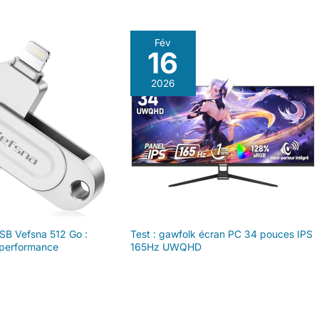
Fév
16
2026
USB Vefsna 512 Go :
Test : gawfolk écran PC 34 pouces IPS
 performance
165Hz UWQHD