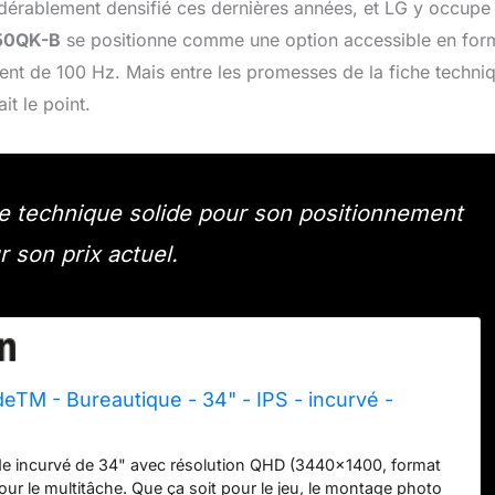
idérablement densifié ces dernières années, et LG y occupe
50QK-B
se positionne comme une option accessible en for
ent de 100 Hz. Mais entre les promesses de la fiche techni
it le point.
 technique solide pour son positionnement
ur son prix actuel.
deTM - Bureautique - 34" - IPS - incurvé -
de incurvé de 34" avec résolution QHD (3440x1400, format
pour le multitâche. Que ça soit pour le jeu, le montage photo