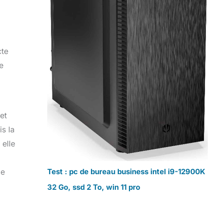
cte
e
et
is la
 elle
Test : pc de bureau business intel i9-12900K
le
32 Go, ssd 2 To, win 11 pro