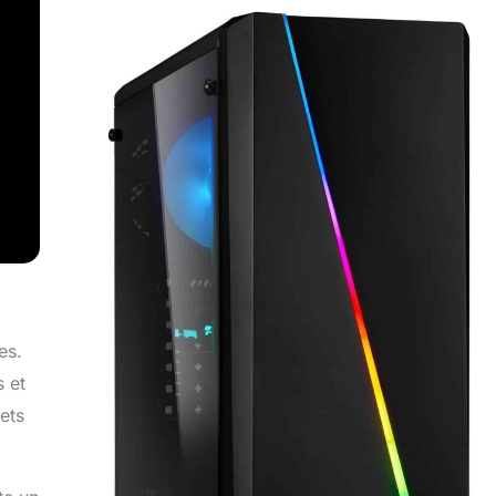
es.
s et
ets