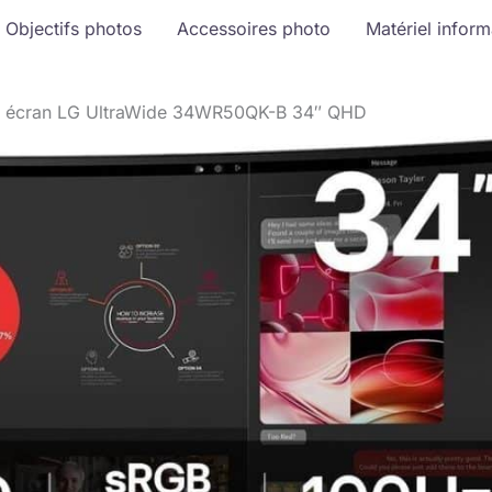
Objectifs photos
Accessoires photo
Matériel infor
 : écran LG UltraWide 34WR50QK-B 34″ QHD