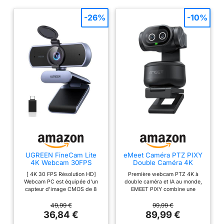
-26%
-10%
UGREEN FineCam Lite
eMeet Caméra PTZ PIXY
4K Webcam 30FPS
Double Caméra 4K
Caméra USB A C PC
Alimentée par IA, Suivi
[ 4K 30 FPS Résolution HD]
Première webcam PTZ 4K à
Autofocus
IA, Mise au Point Rapide
Webcam PC est équipée d'un
double caméra et IA au monde,
de 0,2 s, avec Capteur
capteur d'image CMOS de 8
EMEET PIXY combine une
Sony, 3 Microphones,
millions de pixels et supporte
caméra principale 4K, une mise
Webcam 4K pour Le
une résolution de 4K 30 FPS et
au point de phase PDAF et un
49,99 €
99,99 €
Streaming et Compatible
est rétrocompatible avec la
capteur 1/2,55" pour des vidéos
36,84 €
89,99 €
avec OBS/Twitch/Switch
résolution 1080P 60 FPS. Le
ultra-nettes. Une autre caméra
2