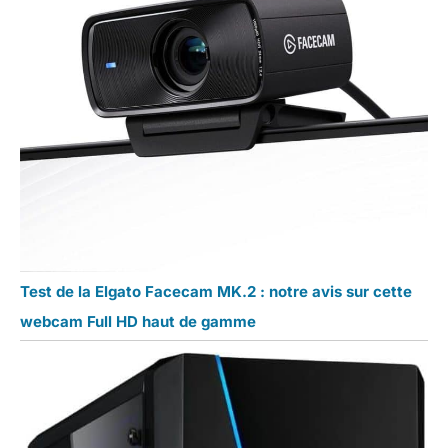
Test de la Elgato Facecam MK.2 : notre avis sur cette
webcam Full HD haut de gamme