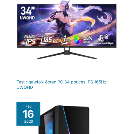
webcam PIXY 4K pour PC,
dotée d'un adorable double œil,
offre des flux immersifs et
émotionnels. Le PTZ à deux
axes suit chaque mouvement
avec fluidité, sans angle mort.
Fixation par clip (inclus) ou
trépied (vendu séparément).
Compatible avec OBS, Twitch,
YouTube, Facebook, XSplit,
ManyCam ; compatible avec
Windows 10+, macOS 10.14+,
Switch 2 Camera, XBOX, PS5
(carte de capture externe
requise). Contrairement aux
smartphones lourds ou aux
reflex numériques coûteux, la
caméra de streaming en direct
Test : gawfolk écran PC 34 pouces IPS 165Hz
PIXY unifie l'imagerie, le suivi,
UWQHD
l'audio et l'IA en une seule
caméra.
Fév
16
2026