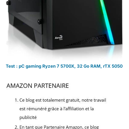
Test : pC gaming Ryzen 7 5700X, 32 Go RAM, rTX 5050