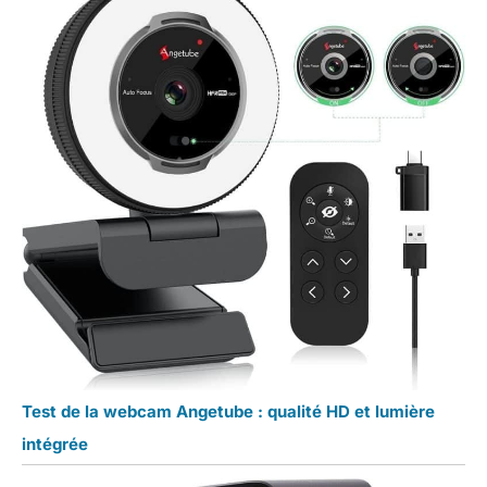
Test de la webcam Angetube : qualité HD et lumière
intégrée