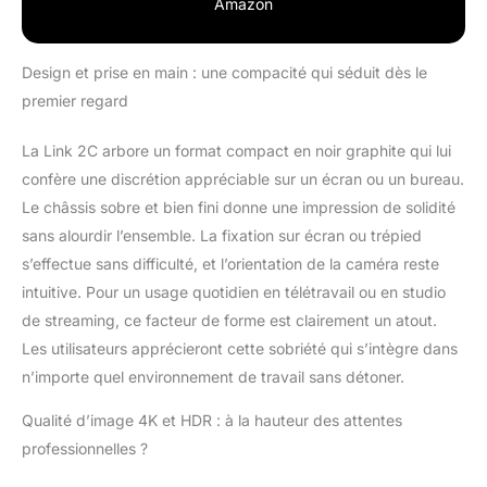
Amazon
Design et prise en main : une compacité qui séduit dès le
premier regard
La Link 2C arbore un format compact en noir graphite qui lui
confère une discrétion appréciable sur un écran ou un bureau.
Le châssis sobre et bien fini donne une impression de solidité
sans alourdir l’ensemble. La fixation sur écran ou trépied
s’effectue sans difficulté, et l’orientation de la caméra reste
intuitive. Pour un usage quotidien en télétravail ou en studio
de streaming, ce facteur de forme est clairement un atout.
Les utilisateurs apprécieront cette sobriété qui s’intègre dans
n’importe quel environnement de travail sans détoner.
Qualité d’image 4K et HDR : à la hauteur des attentes
professionnelles ?