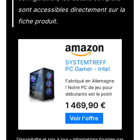
sont accessibles directement sur la
fiche produit.
SYSTEMTREFF
PC Gamer - Intel
Core i7-12700F -
Fabriqué en Allemagne
RTX 5060 8Go
! Notre PC de jeu pour
débutants est le point
de départ parfait pour
1 469,90 €
tous ceux qui
souhaitent plonger
dans le monde des
jeux vidéo. Assemblé
par notre équipe IT
Disponibilité et prix à jour – informations fournies par
expérimentée, il est