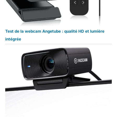
Test de la webcam Angetube : qualité HD et lumière
intégrée