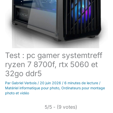
Test : pc gamer systemtreff
ryzen 7 8700f, rtx 5060 et
32go ddr5
Par
Gabriel Verbois
/
20 juin 2026
/
6 minutes de lecture
/
Matériel informatique pour photo
,
Ordinateurs pour montage
photo et vidéo
5/5 - (9 votes)