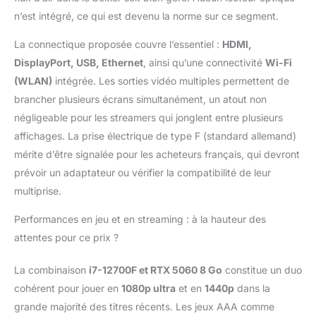
ligne. Avec le
n’est intégré, ce qui est devenu la norme sur ce segment.
Ordinateur de jeu ,
vous êtes idéalement
La connectique proposée couvre l’essentiel :
HDMI,
équipé. Pour stocker
DisplayPort, USB, Ethernet
, ainsi qu’une connectivité
Wi-Fi
suffisamment de jeux,
(WLAN)
intégrée. Les sorties vidéo multiples permettent de
un disque dur rapide
de 1000 Go M.2 NVMe
brancher plusieurs écrans simultanément, un atout non
sera installé, sur lequel
négligeable pour les streamers qui jonglent entre plusieurs
Windows 11 et tous les
affichages. La prise électrique de type F (standard allemand)
programmes Office
mérite d’être signalée pour les acheteurs français, qui devront
sont déjà installés.
Pour un moment de jeu
prévoir un adaptateur ou vérifier la compatibilité de leur
particulier, notre
multiprise.
éclairage ARGB
contrôlable dans notre
Performances en jeu et en streaming : à la hauteur des
propre boîtier
attentes pour ce prix ?
Systemtreff Equinox-
Air ST-502 de type Midi
La combinaison
i7-12700F et RTX 5060 8 Go
constitue un duo
crée une ambiance de
cohérent pour jouer en
1080p ultra
et en
1440p
dans la
jeu colorée à la maison.
Grâce à sa multitude de
grande majorité des titres récents. Les jeux AAA comme