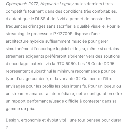
connexions telles que
Cyberpunk 2077
,
Hogwarts Legacy
ou les derniers titres
1x HDMI, 1x DP, 1x
compétitifs tournent dans des conditions très confortables,
PS/2, LAN, WLAN,
d’autant que le DLSS 4 de Nvidia permet de booster les
Bluetooth, 5x 3,5mm
audio, la carte mère
fréquences d’images sans sacrifier la qualité visuelle. Pour le
tombe dans la
streaming, le processeur i7-12700F dispose d’une
catégorie des
architecture hybride suffisamment musclée pour gérer
polyvalents parfaits
simultanément l’encodage logiciel et le jeu, même si certains
pour le streaming ou le
streamers exigeants préféreront s’orienter vers des solutions
gaming ! Dans nos
systèmes, nous
d’encodage matériel via la RTX 5060. Les 16 Go de DDR5
utilisons exclusivement
représentent aujourd’hui le minimum recommandé pour ce
des composants de
type d’usage combiné, et la variante 32 Go mérite d’être
haute qualité
envisagée pour les profils les plus intensifs. Pour un joueur ou
provenant de
fabricants renommés.
un streamer amateur à intermédiaire, cette configuration offre
Chaque système fait
un rapport performance/usage difficile à contester dans sa
l'objet d'un test
gamme de prix.
approfondi avant la
livraison afin de
Design, ergonomie et évolutivité : une tour pensée pour durer
garantir son bon
?
fonctionnement.