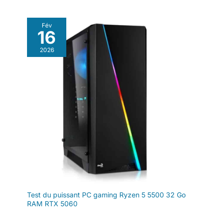
Fév
16
2026
Test du puissant PC gaming Ryzen 5 5500 32 Go
RAM RTX 5060