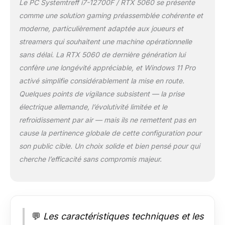
Le PC Systemtreff i7-12700F / RTX 5060 se présente
la première personne,
comme une solution gaming préassemblée cohérente et
les jeux de rôle ou les
moderne, particulièrement adaptée aux joueurs et
jeux en ligne. Avec le
Ordinateur de jeu ,
streamers qui souhaitent une machine opérationnelle
vous êtes idéalement
sans délai. La RTX 5060 de dernière génération lui
équipé. Pour stocker
confère une longévité appréciable, et Windows 11 Pro
suffisamment de
activé simplifie considérablement la mise en route.
jeux, un disque dur
Quelques points de vigilance subsistent — la prise
rapide de 1000 Go
M.2 NVMe sera
électrique allemande, l’évolutivité limitée et le
installé, sur lequel
refroidissement par air — mais ils ne remettent pas en
Windows 11 et tous
cause la pertinence globale de cette configuration pour
les programmes
son public cible. Un choix solide et bien pensé pour qui
Office sont déjà
installés. Pour un
cherche l’efficacité sans compromis majeur.
moment de jeu
particulier, notre
éclairage ARGB
contrôlable dans
notre propre boîtier
💬
Les caractéristiques techniques et les
Systemtreff Equinox-