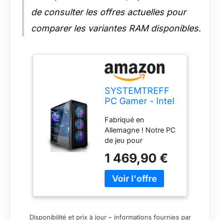
de consulter les offres actuelles pour
comparer les variantes RAM disponibles.
SYSTEMTREFF
PC Gamer - Intel
Core i7-12700F -
Fabriqué en
RTX 5060 8Go
Allemagne ! Notre PC
de jeu pour
débutants est le
1 469,90 €
point de départ
parfait pour tous
ceux qui souhaitent
plonger dans le
monde des jeux
vidéo. Assemblé par
Disponibilité et prix à jour – informations fournies par