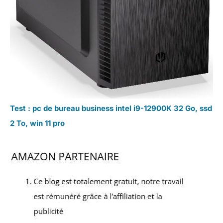
Test : pc de bureau business intel i9-12900K 32 Go, ssd
2 To, win 11 pro