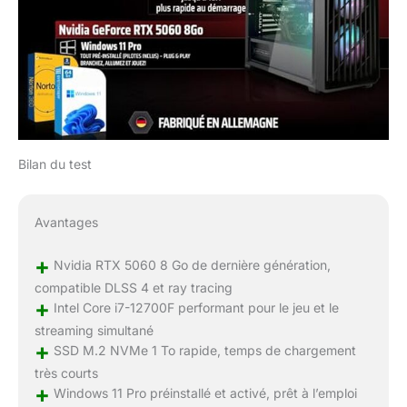
Bilan du test
Avantages
+
Nvidia RTX 5060 8 Go de dernière génération,
compatible DLSS 4 et ray tracing
+
Intel Core i7-12700F performant pour le jeu et le
streaming simultané
+
SSD M.2 NVMe 1 To rapide, temps de chargement
très courts
+
Windows 11 Pro préinstallé et activé, prêt à l’emploi