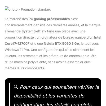
Le marché des
PC gaming préassemblés
s’est
considérablement densifié ces dernières années, et la marque
allemande
Systemtreff
s’y taille une place avec une
proposition directe : un ordinateur de bureau équipé d’un
Intel
Core i7-12700F
et d’une
Nvidia RTX 5060 8 Go
, le tout sous
Windows 11 Pro. Une configuration qui cible clairement les
joueurs, les streamers et les créateurs de contenu en quête
d’une machine polyvalente, sans avoir à assembler eux-
mêmes leurs composants.
🔍
Pour ceux qui souhaitent vérifier la
disponibilité et les variantes de
configuration, les détails complets