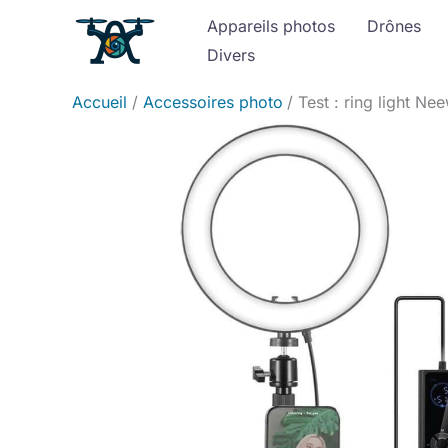
Aller
Appareils photos
Drônes
au
Divers
contenu
Accueil
Accessoires photo
Test : ring light N