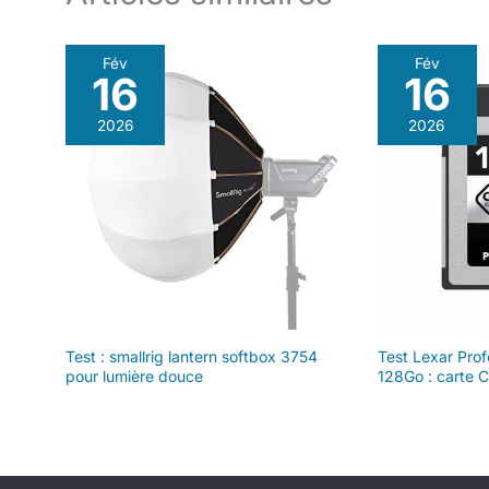
Fév
Fév
16
16
2026
2026
Test : smallrig lantern softbox 3754
Test Lexar Profe
pour lumière douce
128Go : carte C