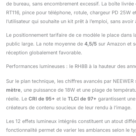
de bureau, sans encombrement excessif. La boîte livrée 
des vidéos, cett
RT116, pince pour téléphone, rotule, chargeur PD 25W 
avez besoin 【S
pour téléphone 
l’utilisateur qui souhaite un kit prêt à l’emploi, sans avo
verticale et à l'
vidéos. Elle es
Le positionnement tarifaire de ce modèle le place dans 
13 Mini 12 11 
public large. La note moyenne de
4,5/5
sur Amazon et so
Pro et la plupa
portable】 Ce pet
réception globalement favorable.
Anneau lumineux
d'appoint doux,
Performances lumineuses : le RH8B à la hauteur des ann
maquilleur, écl
éclairage pour 
Sur le plan technique, les chiffres avancés par NEEWER
les réseaux soc
mètre
, une puissance de 18W et une plage de températu
réelle. Le
CRI de 95+
et le
TLCI de 97+
garantissent une 
créateurs de contenu soucieux de leur rendu à l’image.
Les 12 effets lumineux intégrés constituent un atout diff
fonctionnalité permet de varier les ambiances selon le ty