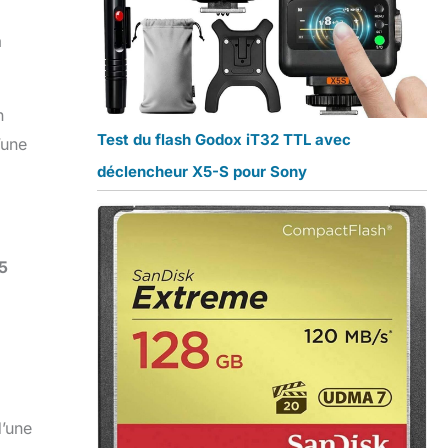
à
n
Test du flash Godox iT32 TTL avec
’une
déclencheur X5-S pour Sony
,5
d’une