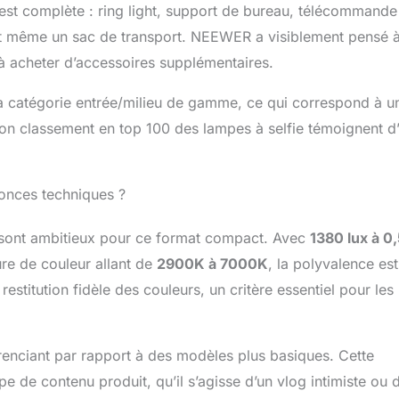
est complète : ring light, support de bureau, télécommande
e configuration réglable vous offre la flexibilité dont vous
et même un sac de transport. NEEWER a visiblement pensé 
upport de Téléphone Universel et Orientable】 Une pince
amovible est fournie pour monter votre smartphone à la
ir à acheter d’accessoires supplémentaires.
horizontale pour prendre des selfies, filmer, enregistrer des
t compatible avec iPhone 16 iPhone 15 Pro Max 15 Plus 14 Pro
la catégorie entrée/milieu de gamme, ce qui correspond à u
Samsung Galaxy S23 S22 Ultra Huawei P60 Mate60 Google 7
n classement en top 100 des lampes à selfie témoignent d
rt des autres marques et modèles populaires 【Compact et
it kit ring light LED de bureau est compatible avec l'iPhone.
 de bureau avec support, éclairage principal ou éclairage
 anneau lumineux pour selfie, éclairage de maquillage pour
onces techniques ?
airage zoom pour ordinateur, éclairage pour podcast vidéo,
ordinateur portable pour visioconférences et appels, vlogs sur
 sont ambitieux pour ce format compact. Avec
1380 lux à 0
iaux, streaming, etc.
re de couleur allant de
2900K à 7000K
, la polyvalence est
restitution fidèle des couleurs, un critère essentiel pour les
érenciant par rapport à des modèles plus basiques. Cette
pe de contenu produit, qu’il s’agisse d’un vlog intimiste ou 