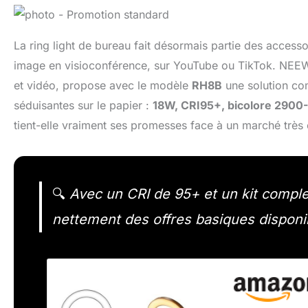
La ring light de bureau fait désormais partie des acces
image en visioconférence, sur YouTube ou TikTok. NEEWE
et vidéo, propose avec le modèle
RH8B
une solution com
séduisantes sur le papier :
18W, CRI95+, bicolore 290
tient-elle vraiment ses promesses face à un marché très 
🔍
Avec un CRI de 95+ et un kit comple
nettement des offres basiques disponibl