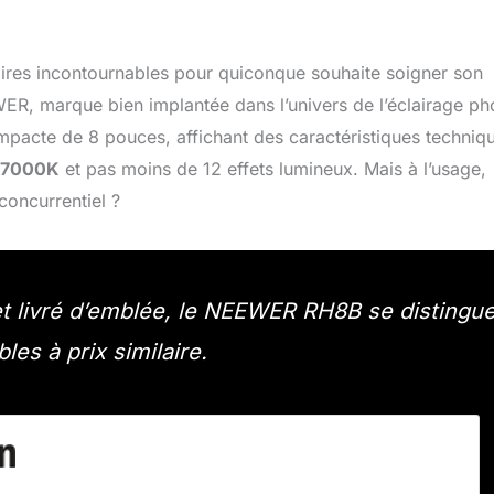
soires incontournables pour quiconque souhaite soigner son
R, marque bien implantée dans l’univers de l’éclairage ph
pacte de 8 pouces, affichant des caractéristiques techniq
0-7000K
et pas moins de 12 effets lumineux. Mais à l’usage,
concurrentiel ?
t livré d’emblée, le NEEWER RH8B se distingu
es à prix similaire.