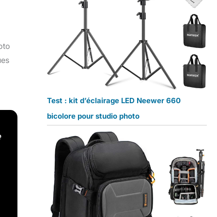
oto
ues
Test : kit d’éclairage LED Neewer 660
bicolore pour studio photo
e