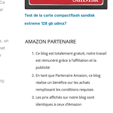
 Ce
el
Test de la carte compactflash sandisk
extreme 128 gb udma7
e, un
met
r
 10