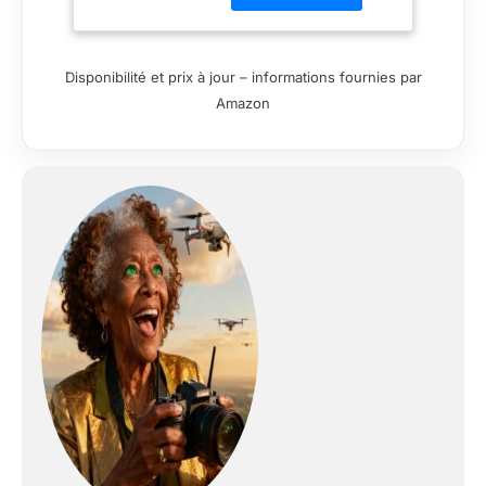
du capteur plein
format. Grande
ouverture F2.8 :
Disponibilité et prix à jour – informations fournies par
grande ouverture
Amazon
F2.8, excelle dans
des conditions de
faible luminosité tout
en créant un bokeh
fluide. Support de
montage pour griffe
froide : 4 trous de vis
à l'avant de l'objectif,
fixez des accessoires
comme un support
de fixation de griffe
ou une lumière LED.
Distance de mise au
point la plus proche
de 0,25 m :
rapprochez-vous du
sujet, tout en