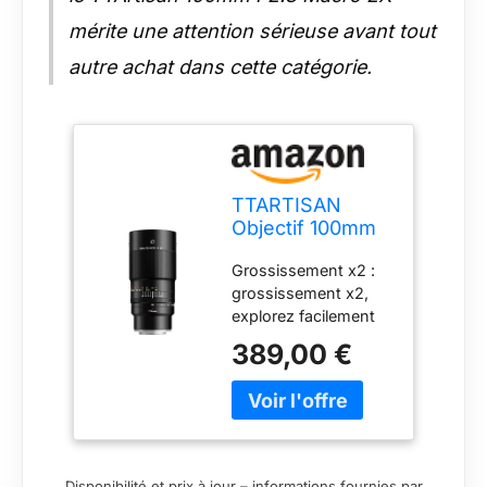
mérite une attention sérieuse avant tout
autre achat dans cette catégorie.
TTARTISAN
Objectif 100mm
F2.8 Macro 2X
Grossissement x2 :
pour Fuji X
grossissement x2,
Monture Objectif
explorez facilement
à Mise au Point
les mystères du
Manuelle pour la
389,00 €
monde macro. Haute
Photographie
résolution : image
Miniature
haute performance
du capteur plein
format. Grande
ouverture F2.8 :
Disponibilité et prix à jour – informations fournies par