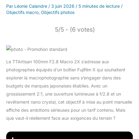
Par
Léonie Calandre
/
3 juin 2026
/
5 minutes de lecture
/
Objectifs macro
,
Objectifs photos
5/5 - (6 votes)
Le TTArtisan 100mm F2.8 Macro 2X s’adresse aux
photographes équipés d’un boîtier Fujifilm X qui souhaitent
explorer la macrophotographie sans s’engager dans des
budgets de marques japonaises établies. Avec un
grossissement 2:1, une ouverture lumineuse à f/2.8 et un
revêtement nano crystal, cet objectif à mise au point manuelle
affiche des ambitions sérieuses pour un tarif contenu. Mais
que vaut-il réellement face aux exigences du terrain ?