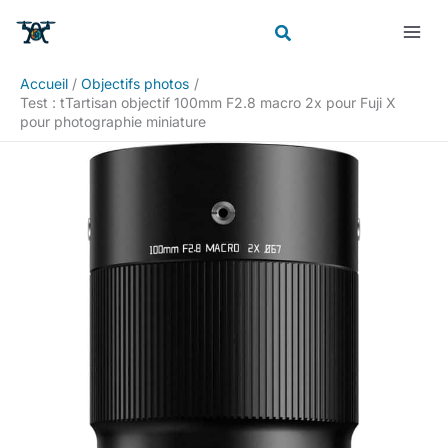
Aller
Rechercher
au
contenu
Accueil
Objectifs photos
Test : tTartisan objectif 100mm F2.8 macro 2x pour Fuji X
pour photographie miniature