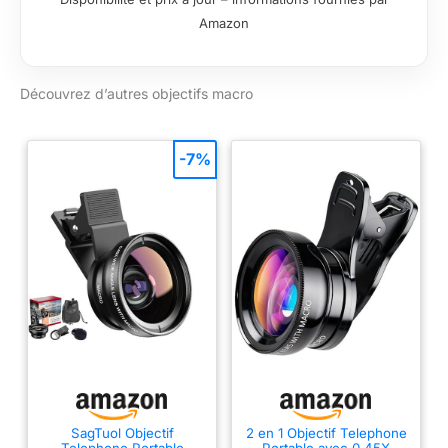
grande ouverture
Amazon
F2.8, excelle dans
des conditions de
faible luminosité tout
Découvrez d’autres objectifs macro
en créant un bokeh
fluide. Support de
montage pour griffe
froide : 4 trous de vis
-7%
à l'avant de l'objectif,
fixez des accessoires
comme un support
de fixation de griffe
ou une lumière LED.
Distance de mise au
point la plus proche
de 0,25 m :
rapprochez-vous du
sujet, tout en
conservant une
qualité d'image nette.
SagTuol Objectif
2 en 1 Objectif Telephone