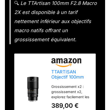
🔍
Le TTArtisan 100mm F2.8 Macro
2X est disponible à un tarif
nettement inférieur aux objectifs
macro natifs offrant un
grossissement équivalent.
TTARTISAN
Objectif 100mm
F2.8 Macro 2X
Grossissement x2 :
pour Fuji X
grossissement x2,
Monture Objectif à
explorez facilement les
Mise au Point
mystères du monde
Manuelle pour la
389,00 €
macro. Haute
Photographie