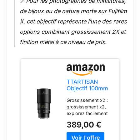
✅
Pour les photographes de miniatures,
de bijoux ou de nature morte sur Fujifilm
X, cet objectif représente l’une des rares
options combinant grossissement 2X et
finition métal à ce niveau de prix.
TTARTISAN
Objectif 100mm
F2.8 Macro 2X
Grossissement x2 :
pour Fuji X
grossissement x2,
Monture Objectif
explorez facilement
à Mise au Point
les mystères du
Manuelle pour la
389,00 €
monde macro. Haute
Photographie
résolution : image
Miniature
haute performance