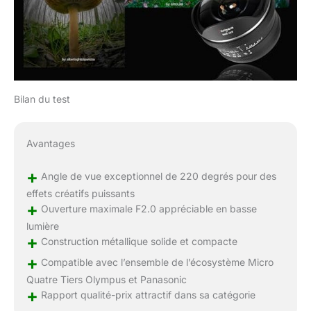
Bilan du test
Avantages
+
Angle de vue exceptionnel de 220 degrés pour des
effets créatifs puissants
+
Ouverture maximale F2.0 appréciable en basse
lumière
+
Construction métallique solide et compacte
+
Compatible avec l’ensemble de l’écosystème Micro
Quatre Tiers Olympus et Panasonic
+
Rapport qualité-prix attractif dans sa catégorie