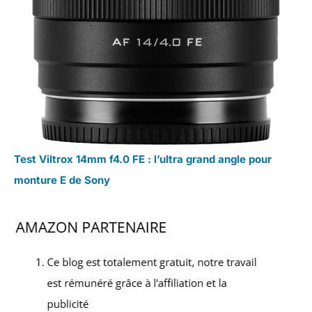
Test Viltrox 14mm f4.0 FE : l’ultra grand angle pour
monture E de Sony