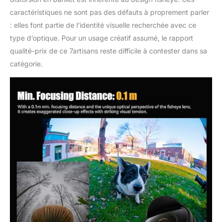
une prise en main
caractéristiques ne sont pas des défauts à proprement parler
confortable, tandis que
la mise au point
: elles font partie de l’identité visuelle recherchée avec ce
manuelle fluide garantit
type d’optique. Pour un usage créatif assumé, le rapport
une expérience de prise
qualité-prix de ce 7artisans reste difficile à contester dans sa
de vue professionnelle
catégorie.
et stable. Un choix idéal
pour les créateurs à la
recherche d'un objectif
fisheye performant et de
haute qualité.