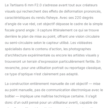
spectaculaire, idéale
Le 7artisans 6 mm F2.0 s’adresse avant tout aux créateurs
pour immortaliser le ciel
visuels qui recherchent des effets de déformation prononcés,
nocturne, les paysages,
caractéristiques du rendu fisheye. Avec ses 220 degrés
les scènes de rue, les
sports extrêmes et
d’angle de vue réel, cet objectif dépasse le cadre de la simple
réaliser des vidéos
focale grand angle : il capture littéralement ce qui se trouve
créatives à fort impact
derrière le plan de mise au point, offrant une vision circulaire
visuel. 【Grande
ou semi-circulaire selon le capteur utilisé. Les vidéastes
ouverture F2 ·
Excellentes
spécialisés dans le contenu d’action, les photographes
performances en basse
d’architecture expérimentale ou encore les artistes visuels y
lumière】L'objectif
trouveront un terrain d’expression particulièrement fertile. En
7artisans 6 mm F2.0 est
revanche, pour une utilisation portrait ou reportage classique,
doté d'une grande
ce type d’optique n’est clairement pas adapté.
ouverture, offrant une
luminosité optimale
La construction entièrement manuelle de cet objectif — mise
même en conditions de
faible luminosité,
au point manuelle, pas de communication électronique avec le
comme pour les scènes
boîtier — implique une maîtrise technique certaine. Il s’agit
nocturnes,
donc d’un outil pensé pour un utilisateur averti, capable de
l'astrophotographie ou