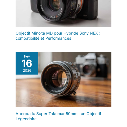
idéal pour le vlogging,
les reportages de
voyage, la photographie
d'architecture, les prises
de vue en intérieur et les
Objectif Minolta MD pour Hybride Sony NEX :
vidéos expérimentales.
compatibilité et Performances
【Construction
entièrement métallique ·
Esthétique haut de
Fév
gamme et prise en main
16
fluide】L'objectif
2026
7artisans 6 mm F2.0 est
doté d'un corps
entièrement métallique
avec une bague
argentée, alliant
robustesse et élégance.
Sa finition mate assure
une prise en main
Aperçu du Super Takumar 50mm : un Objectif
confortable, tandis que
Légendaire
la mise au point