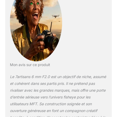
les scènes de rue, les
sports extrêmes et
réaliser des vidéos
créatives à fort impact
visuel. 【Grande
ouverture F2 ·
Excellentes
performances en basse
lumière】L'objectif
7artisans 6 mm F2.0 est
doté d'une grande
ouverture, offrant une
Mon avis sur ce produit
luminosité optimale
même en conditions de
Le 7artisans 6 mm F2.0 est un objectif de niche, assumé
faible luminosité,
et cohérent dans ses partis pris. Il ne prétend pas
comme pour les scènes
rivaliser avec les grandes marques, mais offre une porte
nocturnes,
l'astrophotographie ou
d’entrée sérieuse vers l’univers fisheye pour les
les prises de vue en
utilisateurs MFT. Sa construction soignée et son
intérieur. L'association
ouverture généreuse en font un compagnon créatif
d'un grand angle et