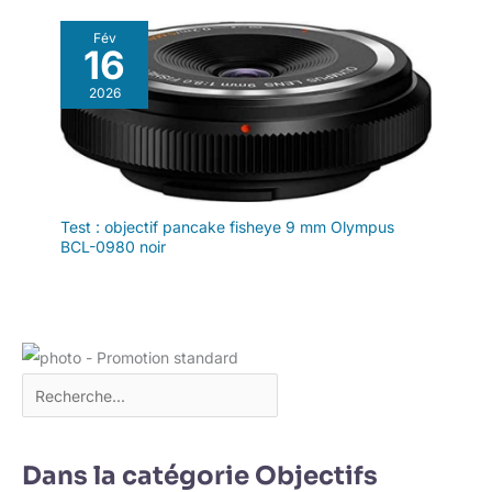
manuelle fluide garantit
une expérience de prise
Fév
16
de vue professionnelle
et stable. Un choix idéal
2026
pour les créateurs à la
recherche d'un objectif
fisheye performant et de
haute qualité.
Test : objectif pancake fisheye 9 mm Olympus
BCL-0980 noir
Dans la catégorie Objectifs