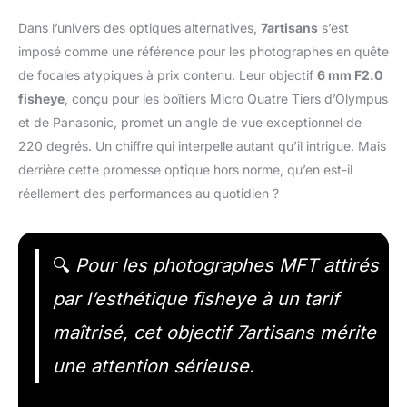
Dans l’univers des optiques alternatives,
7artisans
s’est
imposé comme une référence pour les photographes en quête
de focales atypiques à prix contenu. Leur objectif
6 mm F2.0
fisheye
, conçu pour les boîtiers Micro Quatre Tiers d’Olympus
et de Panasonic, promet un angle de vue exceptionnel de
220 degrés. Un chiffre qui interpelle autant qu’il intrigue. Mais
derrière cette promesse optique hors norme, qu’en est-il
réellement des performances au quotidien ?
🔍
Pour les photographes MFT attirés
par l’esthétique fisheye à un tarif
maîtrisé, cet objectif 7artisans mérite
une attention sérieuse.