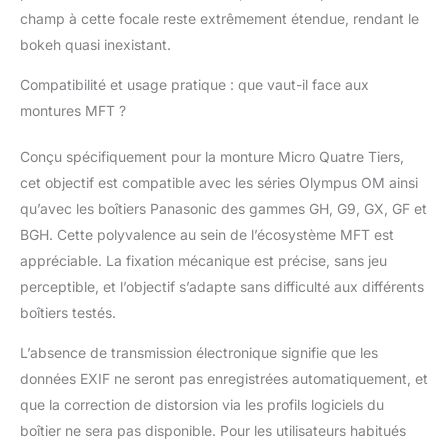
champ à cette focale reste extrêmement étendue, rendant le
fisheye. Idéal pour la
photographie animalière,
bokeh quasi inexistant.
les portraits et les
natures mortes, il
Compatibilité et usage pratique : que vaut-il face aux
apporte créativité et
montures MFT ?
tension expressive à
vos compositions.
Conçu spécifiquement pour la monture Micro Quatre Tiers,
【Capturez des scènes
cet objectif est compatible avec les séries Olympus OM ainsi
grandioses même dans
qu’avec les boîtiers Panasonic des gammes GH, G9, GX, GF et
des espaces restreints】
Son large champ de
BGH. Cette polyvalence au sein de l’écosystème MFT est
vision de 220° vous
appréciable. La fixation mécanique est précise, sans jeu
permet de capturer des
perceptible, et l’objectif s’adapte sans difficulté aux différents
scènes complètes,
boîtiers testés.
même dans des
environnements exigus
L’absence de transmission électronique signifie que les
comme les intérieurs, les
véhicules, les couloirs
données EXIF ne seront pas enregistrées automatiquement, et
ou les rues étroites.
que la correction de distorsion via les profils logiciels du
Grâce à ses lignes
boîtier ne sera pas disponible. Pour les utilisateurs habitués
étirées et à sa