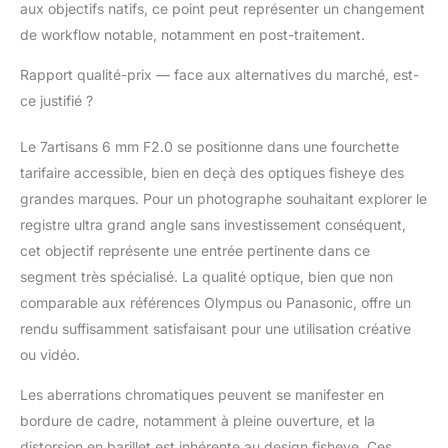
aux objectifs natifs, ce point peut représenter un changement
profondeur de champ
amplifiée, l'objectif
de workflow notable, notamment en post-traitement.
7artisans 6 mm F2.0 est
Rapport qualité-prix — face aux alternatives du marché, est-
idéal pour le vlogging,
les reportages de
ce justifié ?
voyage, la photographie
d'architecture, les prises
Le 7artisans 6 mm F2.0 se positionne dans une fourchette
de vue en intérieur et les
tarifaire accessible, bien en deçà des optiques fisheye des
vidéos expérimentales.
grandes marques. Pour un photographe souhaitant explorer le
【Construction
entièrement métallique ·
registre ultra grand angle sans investissement conséquent,
Esthétique haut de
cet objectif représente une entrée pertinente dans ce
gamme et prise en main
segment très spécialisé. La qualité optique, bien que non
fluide】L'objectif
comparable aux références Olympus ou Panasonic, offre un
7artisans 6 mm F2.0 est
doté d'un corps
rendu suffisamment satisfaisant pour une utilisation créative
entièrement métallique
ou vidéo.
avec une bague
argentée, alliant
Les aberrations chromatiques peuvent se manifester en
robustesse et élégance.
bordure de cadre, notamment à pleine ouverture, et la
Sa finition mate assure
distorsion en barillet est inhérente au design fisheye. Ces