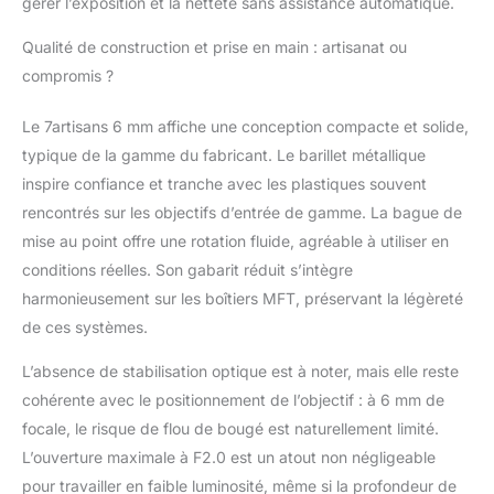
gérer l’exposition et la netteté sans assistance automatique.
les prises de vue en
intérieur. L'association
Qualité de construction et prise en main : artisanat ou
d'un grand angle et
compromis ?
d'une grande ouverture
garantit des images
nettes et lumineuses, et
Le 7artisans 6 mm affiche une conception compacte et solide,
renforce l'effet
typique de la gamme du fabricant. Le barillet métallique
d'ambiance, ce qui le
inspire confiance et tranche avec les plastiques souvent
rend idéal pour la
rencontrés sur les objectifs d’entrée de gamme. La bague de
photographie de nuit.
【Mise au point ultra-
mise au point offre une rotation fluide, agréable à utiliser en
rapprochée à 0,1 m】
conditions réelles. Son gabarit réduit s’intègre
Avec une distance de
harmonieusement sur les boîtiers MFT, préservant la légèreté
mise au point minimale
de ces systèmes.
de seulement 0,1 m,
l'objectif 7artisans 6 mm
L’absence de stabilisation optique est à noter, mais elle reste
F2.0 permet de réaliser
cohérente avec le positionnement de l’objectif : à 6 mm de
facilement des gros
plans saisissants et
focale, le risque de flou de bougé est naturellement limité.
expressifs, tout en
L’ouverture maximale à F2.0 est un atout non négligeable
conservant la distorsion
pour travailler en faible luminosité, même si la profondeur de
naturelle d'un objectif