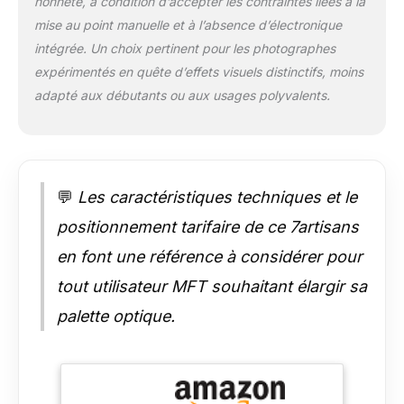
honnête, à condition d’accepter les contraintes liées à la
d'une grande ouverture
mise au point manuelle et à l’absence d’électronique
garantit des images
nettes et lumineuses, et
intégrée. Un choix pertinent pour les photographes
renforce l'effet
expérimentés en quête d’effets visuels distinctifs, moins
d'ambiance, ce qui le
adapté aux débutants ou aux usages polyvalents.
rend idéal pour la
photographie de nuit.
【Mise au point ultra-
rapprochée à 0,1 m】
Avec une distance de
💬
Les caractéristiques techniques et le
mise au point minimale
de seulement 0,1 m,
positionnement tarifaire de ce 7artisans
l'objectif 7artisans 6 mm
F2.0 permet de réaliser
en font une référence à considérer pour
facilement des gros
tout utilisateur MFT souhaitant élargir sa
plans saisissants et
expressifs, tout en
palette optique.
conservant la distorsion
naturelle d'un objectif
fisheye. Idéal pour la
photographie animalière,
les portraits et les