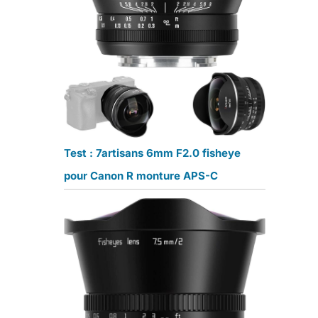
Test : 7artisans 6mm F2.0 fisheye
pour Canon R monture APS-C