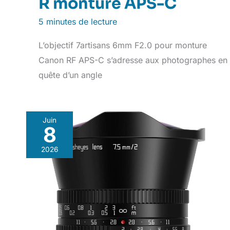
R monture APS-C
5 minutes de lecture
L’objectif 7artisans 6mm F2.0 pour monture
Canon RF APS-C s’adresse aux photographes en
quête d’un angle
Juin
8
2026