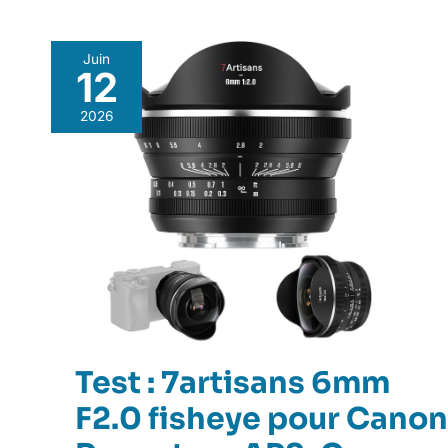
Juin
12
2026
Test : 7artisans 6mm
F2.0 fisheye pour Canon