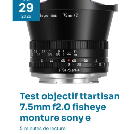
29
2026
Test objectif ttartisan
7.5mm f2.0 fisheye
monture sony e
5 minutes de lecture