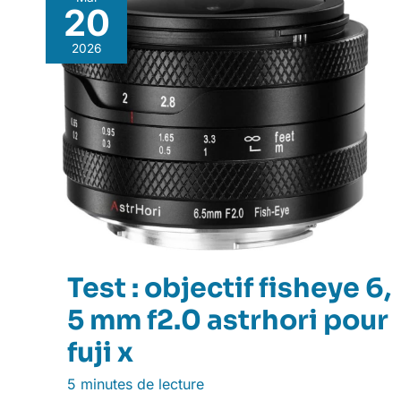
20
2026
Test : objectif fisheye 6,
5 mm f2.0 astrhori pour
fuji x
5 minutes de lecture