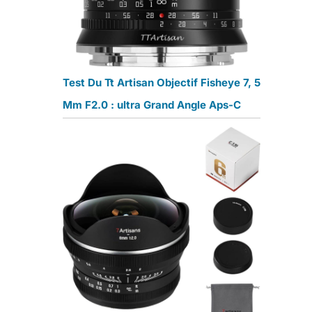
Test Du Tt Artisan Objectif Fisheye 7, 5
m
Mm F2.0 : ultra Grand Angle Aps-C