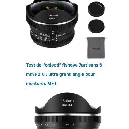
Test de l’objectif fisheye 7artisans 6
mm F2.0 : ultra grand angle pour
montures MFT