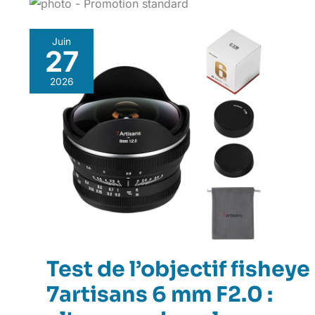
Juin
27
2026
Test de l’objectif fisheye
7artisans 6 mm F2.0 :