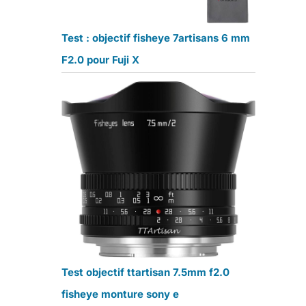
Test : objectif fisheye 7artisans 6 mm
F2.0 pour Fuji X
Test objectif ttartisan 7.5mm f2.0
fisheye monture sony e