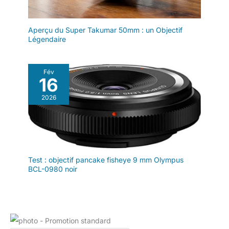
Aperçu du Super Takumar 50mm : un Objectif
Légendaire
Fév
16
2026
Test : objectif pancake fisheye 9 mm Olympus
BCL-0980 noir