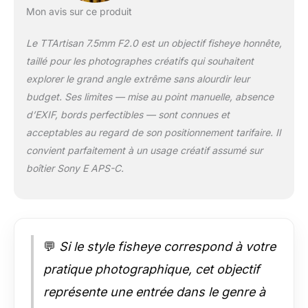
d'appareils plein
Mon avis sur ce produit
cadre peuvent
également l'utiliser
Le TTArtisan 7.5mm F2.0 est un objectif fisheye honnête,
pour prendre des
taillé pour les photographes créatifs qui souhaitent
images fisheye
explorer le grand angle extrême sans alourdir leur
circulaires. Prises de
vue fisheye en gros
budget. Ses limites — mise au point manuelle, absence
plan : Vous pouvez
d’EXIF, bords perfectibles — sont connues et
vous approcher
acceptables au regard de son positionnement tarifaire. Il
extrêmement près de
convient parfaitement à un usage créatif assumé sur
votre sujet, jusqu'à
boîtier Sony E APS-C.
0,4 pied, pour des
prises de vue fisheye
en gros plan. Créez
des images comme
vous n'en avez
jamais vues.
💬
Si le style fisheye correspond à votre
Photographie
pratique photographique, cet objectif
panoramique : Les
objectifs Fisheye
représente une entrée dans le genre à
sont également