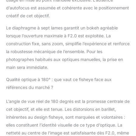
conçu pour les
capteurs APS-C, les
d’autofocus est assumée et cohérente avec le positionnement
utilisateurs d'appareils
créatif de cet objectif.
plein cadre peuvent
également l'utiliser
Le diaphragme à sept lames garantit un bokeh agréable
pour prendre des
lorsque l’ouverture maximale à F2.0 est exploitée. La
images fisheye
construction fixe, sans zoom, simplifie l’expérience et renforce
circulaires. Prises de
la robustesse mécanique de l’ensemble. Pour les
vue fisheye en gros
plan : Vous pouvez
photographes habitués aux optiques manuelles, la prise en
vous approcher
main sera immédiate.
extrêmement près de
votre sujet, jusqu'à 0,4
Qualité optique à 180° : que vaut ce fisheye face aux
pied, pour des prises
références du marché ?
de vue fisheye en gros
plan. Créez des images
L’angle de vue réel de 180 degrés est la promesse centrale de
comme vous n'en avez
cet objectif, et elle est tenue. Les distorsions en barillet,
jamais vues.
Photographie
inhérentes au design fisheye, sont marquées et volontaires :
panoramique : Les
elles constituent l’identité visuelle de ce type d’optique. La
objectifs Fisheye sont
netteté au centre de l’image est satisfaisante dès F2.0, même
également souvent