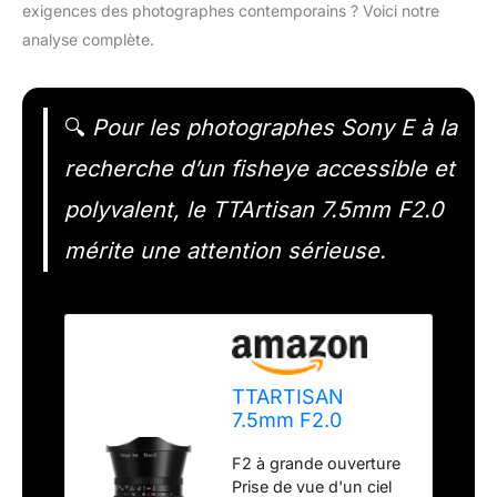
exigences des photographes contemporains ? Voici notre
analyse complète.
🔍
Pour les photographes Sony E à la
recherche d’un fisheye accessible et
polyvalent, le TTArtisan 7.5mm F2.0
mérite une attention sérieuse.
TTARTISAN
7.5mm F2.0
Objectif APS-C
F2 à grande ouverture
Fisheye Mise au
Prise de vue d'un ciel
Point Manuelle