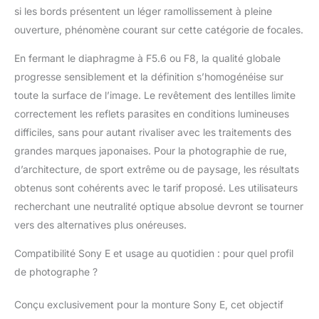
si les bords présentent un léger ramollissement à pleine
utilisés pour prendre de
superbes photos
ouverture, phénomène courant sur cette catégorie de focales.
panoramiques à 360°.
Plus l'angle de vue de
En fermant le diaphragme à F5.6 ou F8, la qualité globale
l'objectif est grand,
progresse sensiblement et la définition s’homogénéise sur
moins il faut de photos
toute la surface de l’image. Le revêtement des lentilles limite
pour couvrir l'ensemble
correctement les reflets parasites en conditions lumineuses
du champ de vision.
difficiles, sans pour autant rivaliser avec les traitements des
Angle de vue de 180° :
produit un attrait visuel
grandes marques japonaises. Pour la photographie de rue,
distinct caractérisé par
d’architecture, de sport extrême ou de paysage, les résultats
une distorsion
obtenus sont cohérents avec le tarif proposé. Les utilisateurs
spectaculaire et une
recherchant une neutralité optique absolue devront se tourner
représentation créative
de l'espace, ce qui
vers des alternatives plus onéreuses.
vous aide à prendre
des photos de paysage
Compatibilité Sony E et usage au quotidien : pour quel profil
ou de portrait larges et
de photographe ?
innovantes.
Conçu exclusivement pour la monture Sony E, cet objectif