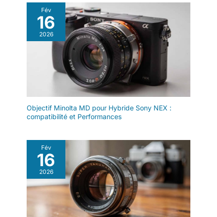
Fév
16
2026
Objectif Minolta MD pour Hybride Sony NEX :
compatibilité et Performances
Fév
16
2026