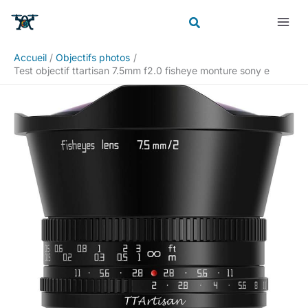
Aller
Rechercher
au
contenu
Accueil
Objectifs photos
Test objectif ttartisan 7.5mm f2.0 fisheye monture sony e