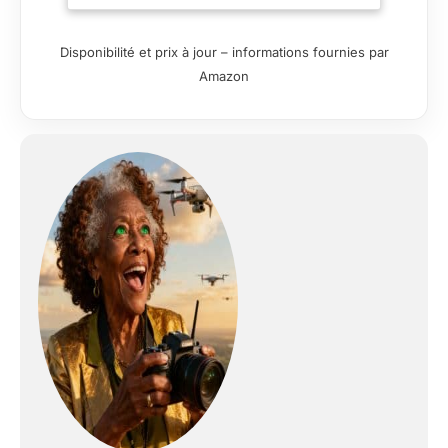
maximale lumineuse
de F/2,8, mais nous
faisons de notre
Disponibilité et prix à jour – informations fournies par
mieux pour
Amazon
développer le premier
objectif fisheye avec
une ouverture plus
grande de F2, qui
permet de travailler
dans des conditions
d'éclairage difficiles
avec un apport de
lumière plus
important, en
particulier pour la
prise de vue du ciel
étoilé. Création d'un
fisheye circulaire :
Bien que cet objectif
soit conçu pour les
capteurs APS-C, les
utilisateurs