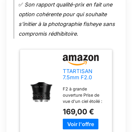
✅
Son rapport qualité-prix en fait une
option cohérente pour qui souhaite
s’initier à la photographie fisheye sans
compromis rédhibitoire.
TTARTISAN
7.5mm F2.0
Objectif APS-C
F2 à grande
Fisheye Mise au
ouverture Prise de
Point Manuelle
vue d'un ciel étoilé :
pour Monture
Habituellement, un
Sony E (sans
169,00 €
objectif fisheye est
Filtre ND)
toujours associé à
une ouverture