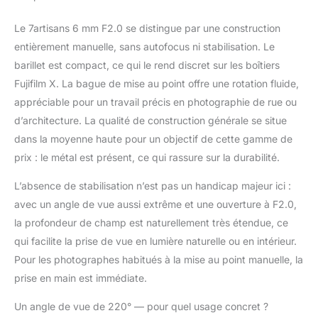
spectaculaire, idéale
pour immortaliser le ciel
Le 7artisans 6 mm F2.0 se distingue par une construction
nocturne, les
entièrement manuelle, sans autofocus ni stabilisation. Le
paysages, les scènes
de rue, les sports
barillet est compact, ce qui le rend discret sur les boîtiers
extrêmes et réaliser des
Fujifilm X. La bague de mise au point offre une rotation fluide,
vidéos créatives à fort
appréciable pour un travail précis en photographie de rue ou
impact visuel. 【Grande
d’architecture. La qualité de construction générale se situe
ouverture F2 ·
Excellentes
dans la moyenne haute pour un objectif de cette gamme de
performances en basse
prix : le métal est présent, ce qui rassure sur la durabilité.
lumière】L'objectif
7artisans 6 mm F2.0
L’absence de stabilisation n’est pas un handicap majeur ici :
est doté d'une grande
avec un angle de vue aussi extrême et une ouverture à F2.0,
ouverture, offrant une
la profondeur de champ est naturellement très étendue, ce
luminosité optimale
qui facilite la prise de vue en lumière naturelle ou en intérieur.
même en conditions de
faible luminosité,
Pour les photographes habitués à la mise au point manuelle, la
comme pour les
prise en main est immédiate.
scènes nocturnes,
l'astrophotographie ou
Un angle de vue de 220° — pour quel usage concret ?
les prises de vue en