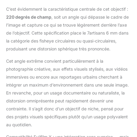
intérieur. L'association
C’est évidemment la caractéristique centrale de cet objectif :
d'un grand angle et
220 degrés de champ
, soit un angle qui dépasse le cadre de
d'une grande ouverture
l’image et capture ce qui se trouve légèrement derrière l’axe
garantit des images
nettes et lumineuses,
de l’objectif. Cette spécification place le 7artisans 6 mm dans
et renforce l'effet
la catégorie des fisheye circulaires ou quasi-circulaires,
d'ambiance, ce qui le
produisant une distorsion sphérique très prononcée.
rend idéal pour la
photographie de nuit.
Cet angle extrême convient particulièrement à la
【Mise au point ultra-
photographie créative, aux effets visuels stylisés, aux vidéos
rapprochée à 0,1 m】
Avec une distance de
immersives ou encore aux reportages urbains cherchant à
mise au point minimale
intégrer un maximum d’environnement dans une seule image.
de seulement 0,1 m,
En revanche, pour un usage documentaire ou naturaliste, la
l'objectif 7artisans 6
distorsion omniprésente peut rapidement devenir une
mm F2.0 permet de
contrainte. Il s’agit donc d’un objectif de niche, pensé pour
réaliser facilement des
gros plans saisissants
des projets visuels spécifiques plutôt qu’un usage polyvalent
et expressifs, tout en
au quotidien.
conservant la
distorsion naturelle
Compatibilité Fujifilm X : une intégration sans surprise — mais