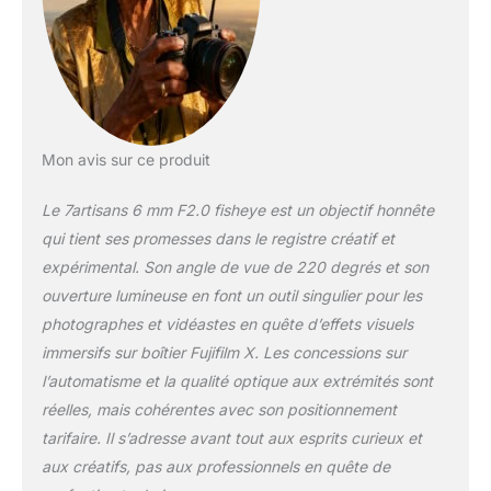
à fort impact visuel.
【Grande ouverture
F2 · Excellentes
performances en
basse lumière】
L'objectif 7artisans 6
mm F2.0 est doté
Mon avis sur ce produit
d'une grande
ouverture, offrant
Le 7artisans 6 mm F2.0 fisheye est un objectif honnête
une luminosité
qui tient ses promesses dans le registre créatif et
optimale même en
expérimental. Son angle de vue de 220 degrés et son
conditions de faible
luminosité, comme
ouverture lumineuse en font un outil singulier pour les
pour les scènes
photographes et vidéastes en quête d’effets visuels
nocturnes,
immersifs sur boîtier Fujifilm X. Les concessions sur
l'astrophotographie
l’automatisme et la qualité optique aux extrémités sont
ou les prises de vue
réelles, mais cohérentes avec son positionnement
en intérieur.
L'association d'un
tarifaire. Il s’adresse avant tout aux esprits curieux et
grand angle et d'une
aux créatifs, pas aux professionnels en quête de
grande ouverture