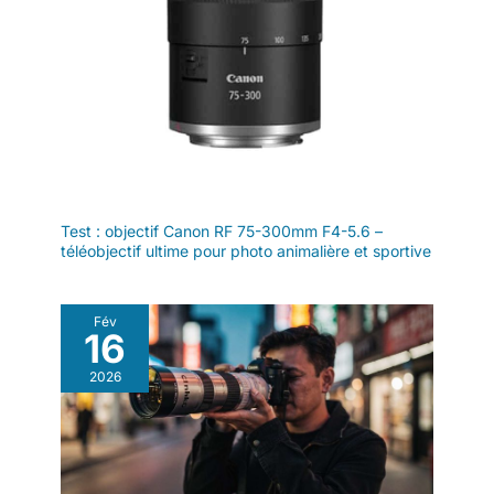
étroites. Grâce à ses
lignes étirées et à sa
profondeur de
champ amplifiée,
l'objectif 7artisans 6
mm F2.0 est idéal
pour le vlogging, les
reportages de
voyage, la
photographie
Test : objectif Canon RF 75-300mm F4-5.6 –
d'architecture, les
téléobjectif ultime pour photo animalière et sportive
prises de vue en
intérieur et les vidéos
expérimentales.
Fév
16
【Construction
entièrement
2026
métallique ·
Esthétique haut de
gamme et prise en
main fluide】
L'objectif 7artisans 6