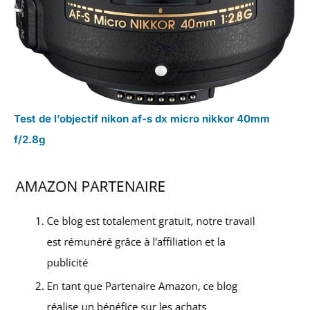
Test de l’objectif nikon af-s dx micro nikkor 40mm
f/2.8g