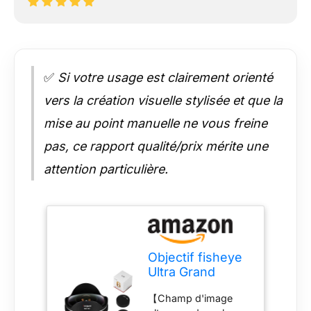
✅
Si votre usage est clairement orienté
vers la création visuelle stylisée et que la
mise au point manuelle ne vous freine
pas, ce rapport qualité/prix mérite une
attention particulière.
Objectif fisheye
Ultra Grand
Angle 7artisans 6
【Champ d'image
mm F2.0 APS-C