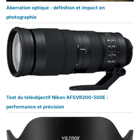
Aberration optique : définition et impact en
photographie
Test du téléobjectif Nikon AFSVR200-500E :
performance et précision