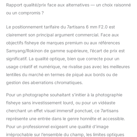
Grâce à ses lignes
Rapport qualité/prix face aux alternatives — un choix raisonné
étirées et à sa
ou un compromis ?
profondeur de champ
amplifiée, l'objectif
Le positionnement tarifaire du 7artisans 6 mm F2.0 est
7artisans 6 mm F2.0
est idéal pour le
clairement son principal argument commercial. Face aux
vlogging, les
objectifs fisheye de marques premium ou aux références
reportages de voyage,
Samyang/Rokinon de gamme supérieure, l’écart de prix est
la photographie
significatif. La qualité optique, bien que correcte pour un
d'architecture, les
prises de vue en
usage créatif et numérique, ne rivalise pas avec les meilleures
intérieur et les vidéos
lentilles du marché en termes de piqué aux bords ou de
expérimentales.
gestion des aberrations chromatiques.
【Construction
entièrement métallique
Pour un photographe souhaitant s’initier à la photographie
· Esthétique haut de
fisheye sans investissement lourd, ou pour un vidéaste
gamme et prise en
cherchant un effet visuel immersif ponctuel, ce 7artisans
main fluide】L'objectif
7artisans 6 mm F2.0
représente une entrée dans le genre honnête et accessible.
est doté d'un corps
Pour un professionnel exigeant une qualité d’image
entièrement métallique
irréprochable sur l’ensemble du champ, les limites optiques
avec une bague