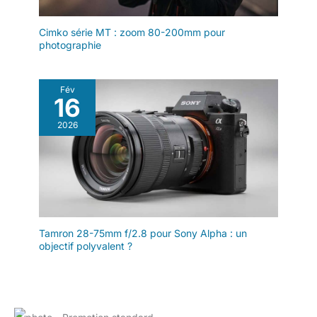
mm F2.0 est doté
d'un corps
Cimko série MT : zoom 80-200mm pour
entièrement
photographie
métallique avec une
bague argentée,
alliant robustesse et
Fév
élégance. Sa finition
16
mate assure une
prise en main
2026
confortable, tandis
que la mise au point
manuelle fluide
garantit une
expérience de prise
de vue
professionnelle et
Tamron 28-75mm f/2.8 pour Sony Alpha : un
stable. Un choix idéal
objectif polyvalent ?
pour les créateurs à
la recherche d'un
objectif fisheye
performant et de
haute qualité.