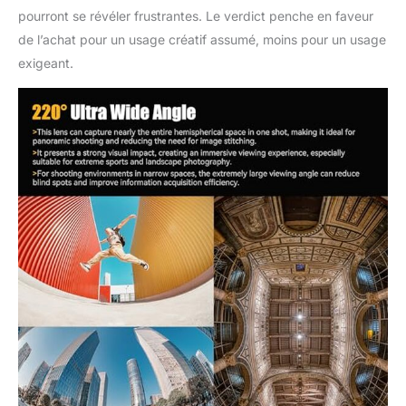
pourront se révéler frustrantes. Le verdict penche en faveur
argentée, alliant
robustesse et
de l’achat pour un usage créatif assumé, moins pour un usage
élégance. Sa finition
exigeant.
mate assure une prise
en main confortable,
tandis que la mise au
point manuelle fluide
garantit une expérience
de prise de vue
professionnelle et
stable. Un choix idéal
pour les créateurs à la
recherche d'un objectif
fisheye performant et
de haute qualité.