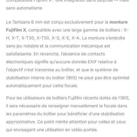
d'un objectif fisheye.
sans automatisme
Idéal pour la
photographie
Le 7artisans 6 mm est conçu exclusivement pour la
monture
animalière, les portraits
et les natures mortes, il
Fujifilm X
, compatible avec une large gamme de boîtiers : X-
apporte créativité et
H, X-T, X-T30, X-T50, X-S, X-E, X-A. La monture s’emboîte
tension expressive à
sans jeu notable et la communication mécanique est
vos compositions.
satisfaisante. En revanche, l’absence de contacts
【Capturez des scènes
électroniques signifie qu’aucune donnée EXIF relative à
grandioses même dans
des espaces
l’objectif n’est transmise au boîtier, et que le système de
restreints】Son large
stabilisation interne du boîtier (IBIS) ne peut pas être optimisé
champ de vision de
automatiquement pour cette focale.
220° vous permet de
capturer des scènes
Pour les utilisateurs de boîtiers Fujifilm récents dotés de l’IBIS,
complètes, même dans
il sera nécessaire de renseigner manuellement la focale dans
des environnements
exigus comme les
les paramètres du boîtier pour bénéficier d’une stabilisation
intérieurs, les
approximative. Ce point mérite attention pour celles et ceux
véhicules, les couloirs
qui envisagent une utilisation en vidéo portée.
ou les rues étroites.