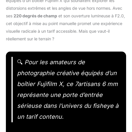
équipés d’un boîtier Fujifilm X qui souhaitent explorer les
distorsions extrêmes et les angles de vue hors normes. Avec
ses
220 degrés de champ
et son ouverture lumineuse à F2.0,
cet objectif à mise au point manuelle promet une expérience
visuelle radicale à un tarif accessible. Mais que vaut-il
réellement sur le terrain ?
🔍
Pour les amateurs de
photographie créative équipés d’un
boîtier Fujifilm X, ce 7artisans 6 mm
représente une porte d’entrée
sérieuse dans l’univers du fisheye à
un tarif contenu.