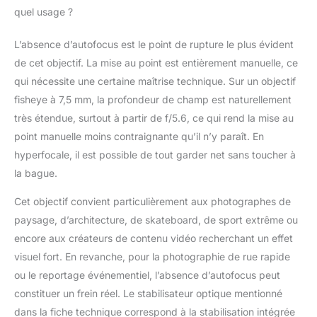
niveaux sur l'ensemble
quel usage ?
de l'image et permet
l'utilisation d'un
L’absence d’autofocus est le point de rupture le plus évident
diaphragme plus grand
de cet objectif. La mise au point est entièrement manuelle, ce
ou d'une vitesse
qui nécessite une certaine maîtrise technique. Sur un objectif
d'obturation plus
longue que la normale.
fisheye à 7,5 mm, la profondeur de champ est naturellement
En ralentissant le
très étendue, surtout à partir de f/5.6, ce qui rend la mise au
temps d'exposition, les
point manuelle moins contraignante qu’il n’y paraît. En
mouvements sont plus
hyperfocale, il est possible de tout garder net sans toucher à
clairs et en ajustant le
la bague.
diaphragme permet de
contrôler la profondeur
Cet objectif convient particulièrement aux photographes de
de champ plus
créative.
paysage, d’architecture, de skateboard, de sport extrême ou
encore aux créateurs de contenu vidéo recherchant un effet
visuel fort. En revanche, pour la photographie de rue rapide
ou le reportage événementiel, l’absence d’autofocus peut
constituer un frein réel. Le stabilisateur optique mentionné
dans la fiche technique correspond à la stabilisation intégrée