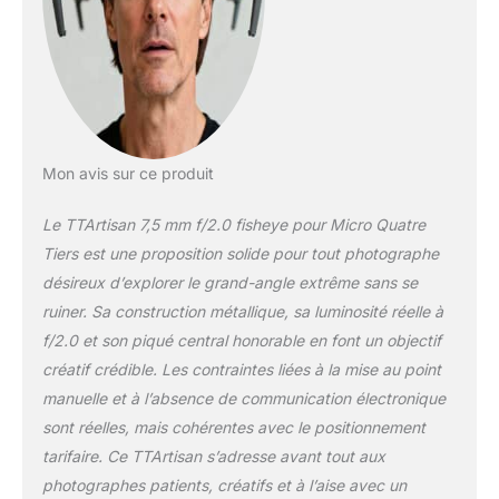
format. Bien que cet
objectif soit conçu
pour les capteurs
APS-C, les
utilisateurs plein
format peuvent
également l'utiliser
Mon avis sur ce produit
pour prendre des
images fisheye
Le TTArtisan 7,5 mm f/2.0 fisheye pour Micro Quatre
circulaires. L'objectif
Tiers est une proposition solide pour tout photographe
ultra grand angle
vous aide à capturer
désireux d’explorer le grand-angle extrême sans se
plus d'un paysage.
ruiner. Sa construction métallique, sa luminosité réelle à
L'objectif fisheye 7,5
f/2.0 et son piqué central honorable en font un objectif
mm f/2.0 de
créatif crédible. Les contraintes liées à la mise au point
TTArtisan offre un
angle de vision de
manuelle et à l’absence de communication électronique
180 ° pour créer une
sont réelles, mais cohérentes avec le positionnement
attraction visuelle
tarifaire. Ce TTArtisan s’adresse avant tout aux
claire, caractérisée
photographes patients, créatifs et à l’aise avec un
par des distorsions