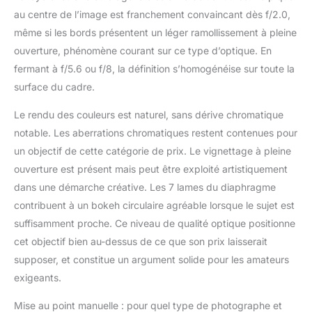
au centre de l’image est franchement convaincant dès f/2.0,
rapprocher de votre
sujet avec l'objectif de
même si les bords présentent un léger ramollissement à pleine
l'objectif. Créez des
ouverture, phénomène courant sur ce type d’optique. En
images comme vous
fermant à f/5.6 ou f/8, la définition s’homogénéise sur toute la
n'en avez jamais vu. La
surface du cadre.
photographie
panoramique Les
Le rendu des couleurs est naturel, sans dérive chromatique
objectifs fisheye sont
également souvent
notable. Les aberrations chromatiques restent contenues pour
utilisés pour prendre
un objectif de cette catégorie de prix. Le vignettage à pleine
des photos
ouverture est présent mais peut être exploité artistiquement
panoramiques à 360 °.
dans une démarche créative. Les 7 lames du diaphragme
Plus l'angle de vue de
l'objectif est large,
contribuent à un bokeh circulaire agréable lorsque le sujet est
moins vous avez
suffisamment proche. Ce niveau de qualité optique positionne
besoin de photos pour
cet objectif bien au-dessus de ce que son prix laisserait
couvrir l'ensemble du
supposer, et constitue un argument solide pour les amateurs
champ de vision. Le
exigeants.
filtre ND1000 inclus
offre une réduction de
Mise au point manuelle : pour quel type de photographe et
l'exposition de 10