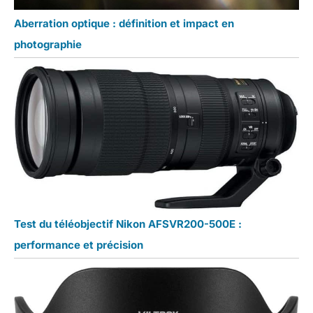
Aberration optique : définition et impact en
photographie
Test du téléobjectif Nikon AFSVR200-500E :
performance et précision