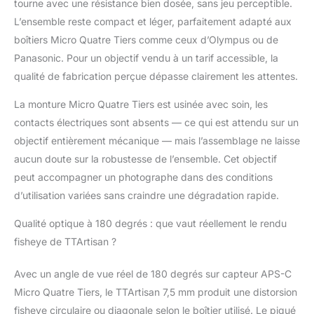
tourne avec une résistance bien dosée, sans jeu perceptible.
objectif soit conçu
pour les capteurs APS-
L’ensemble reste compact et léger, parfaitement adapté aux
C, les utilisateurs plein
boîtiers Micro Quatre Tiers comme ceux d’Olympus ou de
format peuvent
Panasonic. Pour un objectif vendu à un tarif accessible, la
également l'utiliser
qualité de fabrication perçue dépasse clairement les attentes.
pour prendre des
images fisheye
La monture Micro Quatre Tiers est usinée avec soin, les
circulaires. L'objectif
contacts électriques sont absents — ce qui est attendu sur un
ultra grand angle vous
aide à capturer plus
objectif entièrement mécanique — mais l’assemblage ne laisse
d'un paysage.
aucun doute sur la robustesse de l’ensemble. Cet objectif
L'objectif fisheye 7,5
peut accompagner un photographe dans des conditions
mm f/2.0 de TTArtisan
d’utilisation variées sans craindre une dégradation rapide.
offre un angle de vision
de 180 ° pour créer une
Qualité optique à 180 degrés : que vaut réellement le rendu
attraction visuelle
claire, caractérisée par
fisheye de TTArtisan ?
des distorsions
dramatiques et une
Avec un angle de vue réel de 180 degrés sur capteur APS-C
représentation de
Micro Quatre Tiers, le TTArtisan 7,5 mm produit une distorsion
l'espace créative. Vous
fisheye circulaire ou diagonale selon le boîtier utilisé. Le piqué
pouvez vous