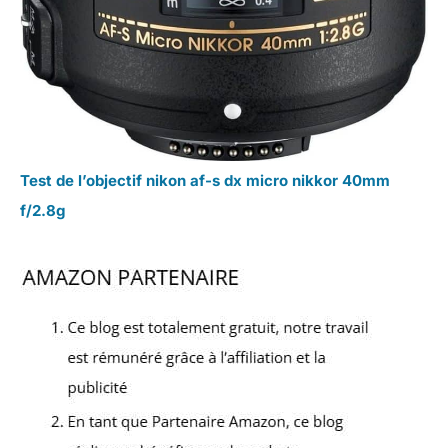
Test de l’objectif nikon af-s dx micro nikkor 40mm
f/2.8g