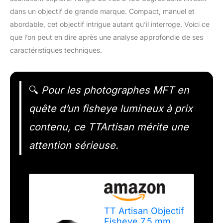
dans un objectif de grande marque. Compact, manuel et
abordable, cet objectif intrigue autant qu’il interroge. Voici ce
que l’on peut en dire après une analyse approfondie de ses
caractéristiques techniques.
🔍
Pour les photographes MFT en
quête d’un fisheye lumineux à prix
contenu, ce TTArtisan mérite une
attention sérieuse.
TT Artisan Objectif
Fisheye 7,5 mm