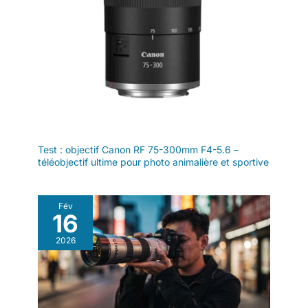
Test : objectif Canon RF 75-300mm F4-5.6 –
téléobjectif ultime pour photo animalière et sportive
Fév
16
2026